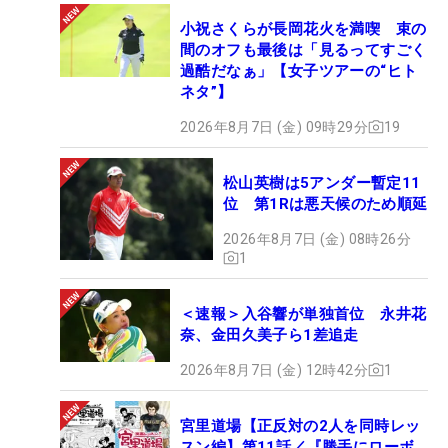
小祝さくらが長岡花火を満喫 束の
間のオフも最後は「見るってすごく
過酷だなぁ」【女子ツアーの“ヒト
ネタ”】
2026年8月7日 (金) 09時29分
19
松山英樹は5アンダー暫定11
位 第1Rは悪天候のため順延
2026年8月7日 (金) 08時26分
1
＜速報＞入谷響が単独首位 永井花
奈、金田久美子ら1差追走
2026年8月7日 (金) 12時42分
1
宮里道場【正反対の2人を同時レッ
スン編】第11話／『勝手にローボ