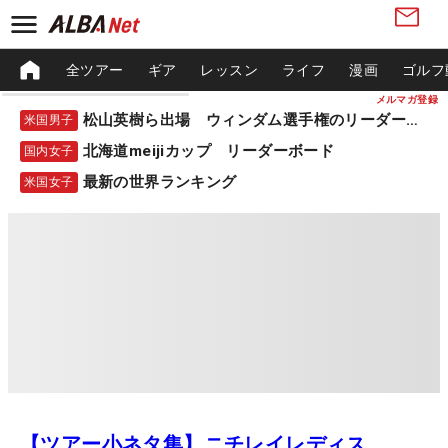
全ツアー
ギア
レッスン
ライフ
漫画
ゴルフ
メルマガ登録
松山英樹ら出場 ウィンダム選手権のリーダーボード
米国男子
北海道meijiカップ リーダーボード
国内女子
最新の世界ランキング
米国女子
【ツアー小ネタ集】ニチレイレディス