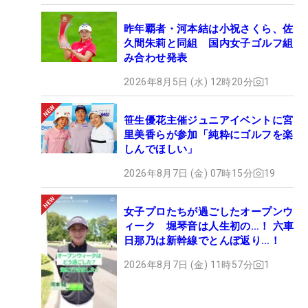
昨年覇者・河本結は小祝さくら、佐
久間朱莉と同組 国内女子ゴルフ組
み合わせ発表
2026年8月5日 (水) 12時20分
1
笹生優花主催ジュニアイベントに宮
里美香らが参加「純粋にゴルフを楽
しんでほしい」
2026年8月7日 (金) 07時15分
19
女子プロたちが過ごしたオープンウ
ィーク 堀琴音は人生初の…！ 六車
日那乃は新幹線でとんぼ返り…！
2026年8月7日 (金) 11時57分
1