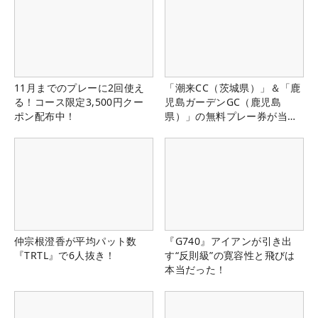
11月までのプレーに2回使え
「潮来CC（茨城県）」＆「鹿
る！コース限定3,500円クー
児島ガーデンGC（鹿児島
ポン配布中！
県）」の無料プレー券が当た
る！！
仲宗根澄香が平均パット数
『G740』アイアンが引き出
『TRTL』で6人抜き！
す“反則級”の寛容性と飛びは
本当だった！