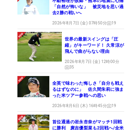
不動裕理が故郷・熊本の地震に心痛
「自然が怖いな」 被災地を思い過
去2勝の戦いへ
2026年8月7日 (金) 07時50分
19
世界の最新スイングは「圧
縮」がキーワード！ 久常涼が
飛んで曲がらない理由
2026年8月7日 (金) 12時00分
35
全英で味わった悔しさ「自分も戦え
るはずなのに」 佐久間朱莉に強ま
った米ツアー参戦への思い
2026年8月6日 (木) 16時45分
19
首位通過の岩永杏奈がマッチ1回戦
に勝利 廣吉優梨菜も2回戦へ/全米