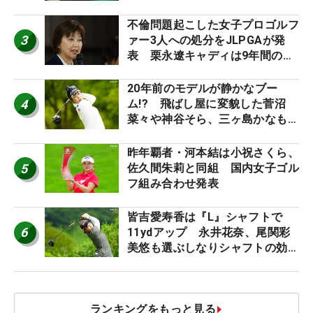
外編】
不倫問題起こした女子プロゴルフ
3
ァー3人への処分をJLPGAが発
表 栗永遼キャディは9年間の立
ち入り禁止
20年前のモデルが静かなブー
4
ム!? 飛ばし屋に変貌した菅沼
菜々や神谷そら、三ヶ島かなも使
う“名器”が人気な理由【ツアープ
ロたちの“飛ばしギア”】
昨年覇者・河本結は小祝さくら、
5
佐久間朱莉と同組 国内女子ゴル
フ組み合わせ発表
皆吉愛寿香は『L』シャフトで
6
11ydアップ 永井花奈、尾関彩
美悠も選ぶしなりシャフトの効果
【ツアープロたちの“飛ばしギ
ア”】
ランキングをもっと見る