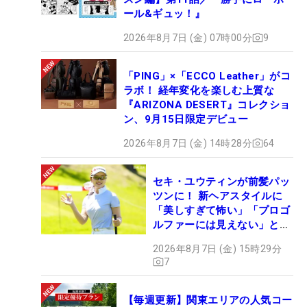
ール&ギュッ！』
2026年8月7日 (金) 07時00分
9
「PING」×「ECCO Leather」がコ
ラボ！ 経年変化を楽しむ上質な
『ARIZONA DESERT』コレクショ
ン、9月15日限定デビュー
2026年8月7日 (金) 14時28分
64
セキ・ユウティンが前髪パッ
ツンに！ 新ヘアスタイルに
「美しすぎて怖い」「プロゴ
ルファーには見えない」とコ
メント殺到
2026年8月7日 (金) 15時29分
7
【毎週更新】関東エリアの人気コー