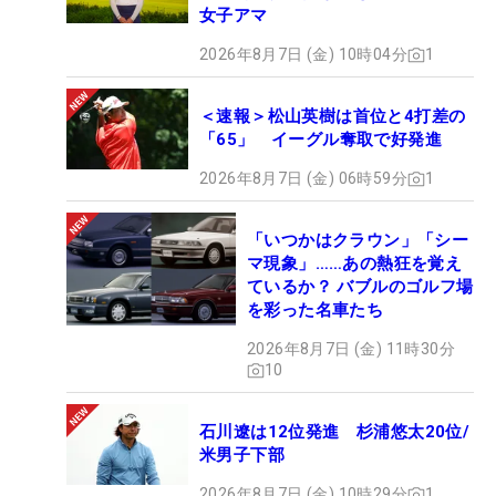
女子アマ
2026年8月7日 (金) 10時04分
1
＜速報＞松山英樹は首位と4打差の
「65」 イーグル奪取で好発進
2026年8月7日 (金) 06時59分
1
「いつかはクラウン」「シー
マ現象」……あの熱狂を覚え
ているか？ バブルのゴルフ場
を彩った名車たち
2026年8月7日 (金) 11時30分
10
石川遼は12位発進 杉浦悠太20位/
米男子下部
2026年8月7日 (金) 10時29分
1