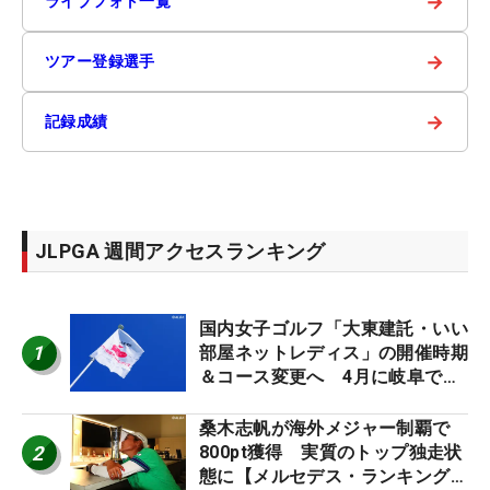
→
ライブフォト一覧
→
ツアー登録選手
→
記録成績
JLPGA 週間アクセスランキング
国内女子ゴルフ「大東建託・いい
1
部屋ネットレディス」の開催時期
＆コース変更へ 4月に岐阜で開
催
桑木志帆が海外メジャー制覇で
2
800pt獲得 実質のトップ独走状
態に【メルセデス・ランキング番