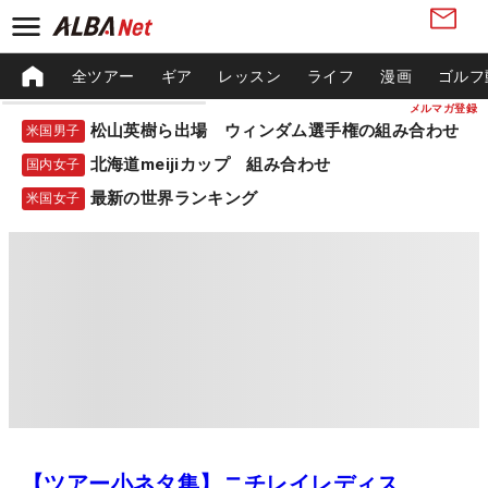
全ツアー
ギア
レッスン
ライフ
漫画
ゴルフ
メルマガ登録
松山英樹ら出場 ウィンダム選手権の組み合わせ
米国男子
北海道meijiカップ 組み合わせ
国内女子
最新の世界ランキング
米国女子
【ツアー小ネタ集】ニチレイレディス