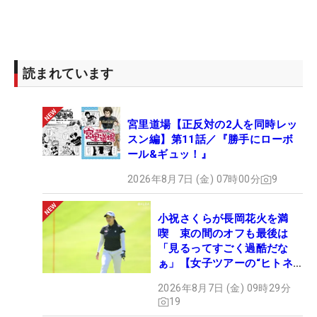
読まれています
宮里道場【正反対の2人を同時レッ
スン編】第11話／『勝手にローボ
ール&ギュッ！』
2026年8月7日 (金) 07時00分
9
小祝さくらが長岡花火を満
喫 束の間のオフも最後は
「見るってすごく過酷だな
ぁ」【女子ツアーの“ヒトネ
タ”】
2026年8月7日 (金) 09時29分
19