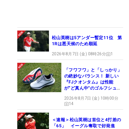
松山英樹は5アンダー暫定11位 第
1Rは悪天候のため順延
2026年8月7日 (金) 08時26分
1
「フワフワ」と「しっかり」
の絶妙なバランス！ 新しい
『FJクオンタム』は性能
が“ど真ん中”のゴルフシュー
ズだった
2026年8月7日 (金) 10時00分
14
＜速報＞松山英樹は首位と4打差の
「65」 イーグル奪取で好発進