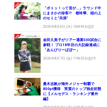
「ボトッ！って音が…」ラウンド中
にまさかの珍客!? 都玲華、頭の上
のセミと“共演”
2026年8月6日 (木) 16時45分
3
金田久美子がツアー通算500試合に
参戦！ プロ18年目の大記録達成に
「あんびりーばぼー」
2026年8月7日 (金) 11時25分
19
桑木志帆が海外メジャー制覇で
800pt獲得 実質のトップ独走状態
に【メルセデス・ランキング番外
編】