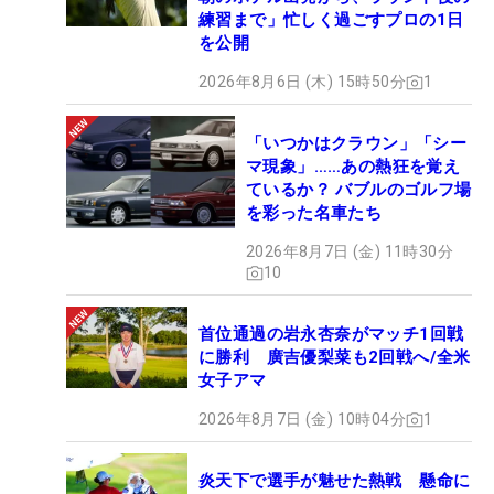
練習まで」忙しく過ごすプロの1日
を公開
2026年8月6日 (木) 15時50分
1
「いつかはクラウン」「シー
マ現象」……あの熱狂を覚え
ているか？ バブルのゴルフ場
を彩った名車たち
2026年8月7日 (金) 11時30分
10
首位通過の岩永杏奈がマッチ1回戦
に勝利 廣吉優梨菜も2回戦へ/全米
女子アマ
2026年8月7日 (金) 10時04分
1
炎天下で選手が魅せた熱戦 懸命に