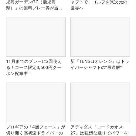
児島ガーデンGC（鹿児島
ャフトで、ゴルフを異次元の
県）」の無料プレー券が当た
世界へ
る！！
11月までのプレーに2回使え
新『TENSEIオレンジ』はドラ
る！コース限定3,500円クー
イバーシャフトの“最適解”
ポン配布中！
プロギアの「4層フェース」が
アディダス『コードカオス
切り開く高初速ドライバーの
27』は強烈な蹴りでパワーを