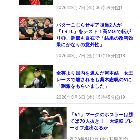
2026年8月7日 (金) 06時59分
1
パターこじらせギア担当2人が
『TRTL』をテスト！高MOIで転が
り◎、調節も自在で「結果の改善効
果にかなりの意外性」
2026年8月7日 (金) 11時15分
18
全英より国内を選んだ河本結 女王
レースで離されるも桑木志帆のVに
「刺激をもらいました」
2026年8月6日 (木) 15時45分
19
「61」マークのホスラーは勝
てば70人抜き！ 大逆転プレ
ーオフ進出なるか
2026年8月7日 (金) 11時30分