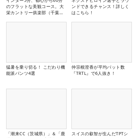
インター5分、都心から60分
ネクストヒロイン選手とラウ
のフラットな美観コース。大
ンドできるチャンス！詳しく
栄カントリー俱楽部（千葉
はこちら！
県）
猛暑を乗り切る！ こだわり機
仲宗根澄香が平均パット数
能派パンツ4選
『TRTL』で6人抜き！
「潮来CC（茨城県）」＆「鹿
スイスの叡智が生んだTPTシ