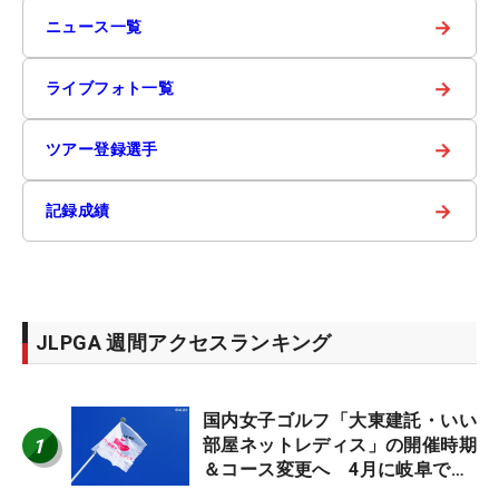
→
ニュース一覧
→
ライブフォト一覧
→
ツアー登録選手
→
記録成績
JLPGA 週間アクセスランキング
国内女子ゴルフ「大東建託・いい
1
部屋ネットレディス」の開催時期
＆コース変更へ 4月に岐阜で開
催