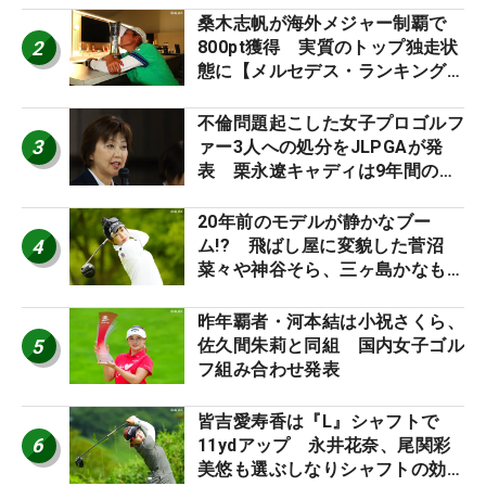
桑木志帆が海外メジャー制覇で
2
800pt獲得 実質のトップ独走状
態に【メルセデス・ランキング番
外編】
不倫問題起こした女子プロゴルフ
3
ァー3人への処分をJLPGAが発
表 栗永遼キャディは9年間の立
ち入り禁止
20年前のモデルが静かなブー
4
ム!? 飛ばし屋に変貌した菅沼
菜々や神谷そら、三ヶ島かなも使
う“名器”が人気な理由【ツアープ
ロたちの“飛ばしギア”】
昨年覇者・河本結は小祝さくら、
5
佐久間朱莉と同組 国内女子ゴル
フ組み合わせ発表
皆吉愛寿香は『L』シャフトで
6
11ydアップ 永井花奈、尾関彩
美悠も選ぶしなりシャフトの効果