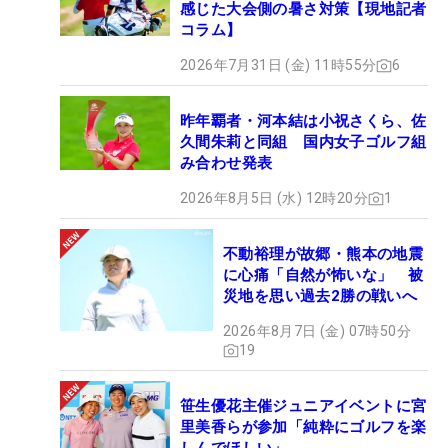
感じた大会側の暑さ対策【現地記者
コラム】
2026年7月31日 (金) 11時55分
6
昨年覇者・河本結は小祝さくら、佐
久間朱莉と同組 国内女子ゴルフ組
み合わせ発表
2026年8月5日 (水) 12時20分
1
不動裕理が故郷・熊本の地震
に心痛「自然が怖いな」 被
災地を思い過去2勝の戦いへ
2026年8月7日 (金) 07時50分
19
笹生優花主催ジュニアイベントに宮
里美香らが参加「純粋にゴルフを楽