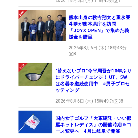
2026年8月3日 (月) 11時45分
1
熊本出身の秋吉翔太と重永亜
斗夢が熊本県庁を訪問
「JOYX OPEN」で集めた義
援金を贈呈
2026年8月6日 (木) 18時43分
8
“替えないプロ”今平周吾が10年ぶり
にドライバーチェンジ！ UT、5W
は名器を継続使用中 #男子プロセ
ッティング
2026年8月6日 (木) 15時49分
38
国内女子ゴルフ「大東建託・いい部
屋ネットレディス」の開催時期＆コ
ース変更へ 4月に岐阜で開催