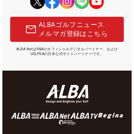
ALBAゴルフニュース
メルマガ登録はこちら
ALBA NetはR&Aのオフィシャルデジタルパートナー、および
USLPGAの日本公式サイトパートナーです。