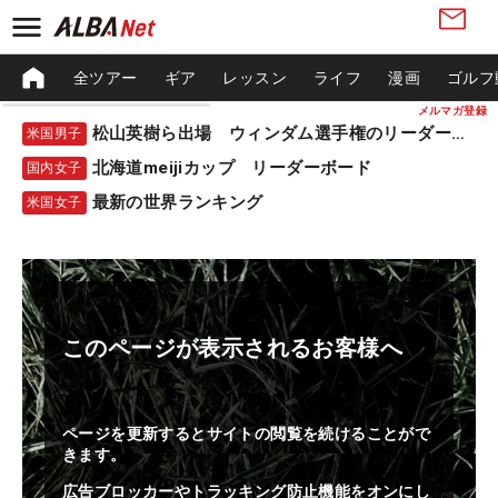
全ツアー
ギア
レッスン
ライフ
漫画
ゴルフ
メルマガ登録
松山英樹ら出場 ウィンダム選手権のリーダーボード
米国男子
北海道meijiカップ リーダーボード
国内女子
最新の世界ランキング
米国女子
このページが表示されるお客様へ
ページを更新するとサイトの閲覧を続けることがで
きます。
広告ブロッカーやトラッキング防止機能をオンにし