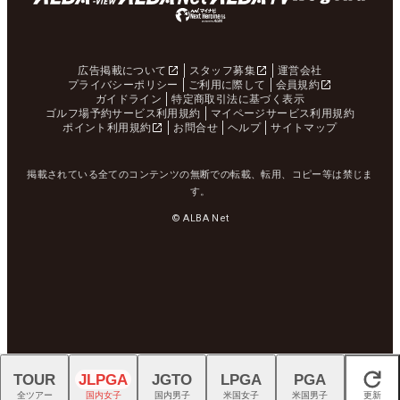
広告掲載について
スタッフ募集
運営会社
プライバシーポリシー
ご利用に際して
会員規約
ガイドライン
特定商取引法に基づく表示
ゴルフ場予約サービス利用規約
マイページサービス利用規約
ポイント利用規約
お問合せ
ヘルプ
サイトマップ
掲載されている全てのコンテンツの無断での転載、転用、コピー等は禁じま
す。
© ALBA Net
TOUR
JLPGA
JGTO
LPGA
PGA
閉じる
全ツアー
国内女子
国内男子
米国女子
米国男子
更新