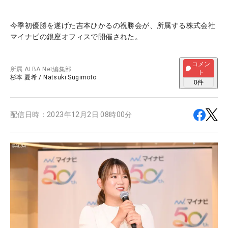
今季初優勝を遂げた吉本ひかるの祝勝会が、所属する株式会社
マイナビの銀座オフィスで開催された。
コメン
所属
ALBA Net編集部
ト
杉本 夏希
/
Natsuki Sugimoto
0
件
配信日時：
2023年12月2日 08時00分