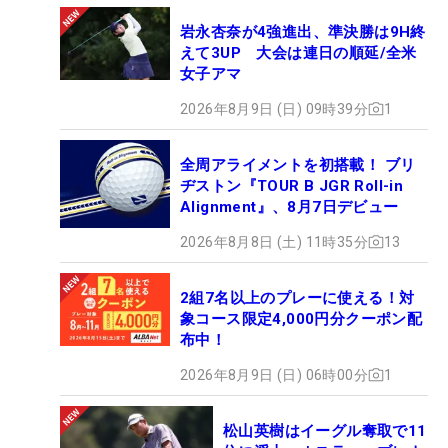
岩永杏奈が4強進出、準決勝は9H終
えて3UP 大会は連日の順延/全米
女子アマ
ヒールを脱いで本気モードの吉本ひかる （撮影：山代厚男）
2026年8月9日 (日) 09時39分
1
そんな吉本の来季の目標は「複数回優勝とメジャー
優勝」。このオフは「全体的なスキルアップとドラ
全周アライメントを初搭載！ ブリ
ヂストン『TOUR B JGR Roll-in
イバーショットをもう少し不安なく打てるように。
Alignment』、8月7日デビュー
緊張すると曲がったりするので、コーチと話し合っ
て、考えてやりたいなと思います」と、以前から課
2026年8月8日 (土) 11時35分
13
題に挙げるドライバーを中心に取り組む。と、その
前に「ゴルフを忘れて家族で海外旅行してきま
2組7名以上のプレーに使える！対
象コース限定4,000円分クーポン配
す！」と、南国でのバカンスで気持ちをリフレッシ
布中！
ュさせる計画も明かす。
2026年8月9日 (日) 06時00分
1
「今日は集まっていただきありがとうございまし
た。来季も優勝してお祝いしていただけるように頑
松山英樹はイーグル奪取で11