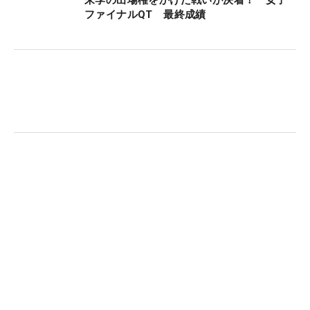
ファイナルQT 最終成績
吉本ひかると黒田カントリークラブさんのトークセッションの様子 （撮
影：山代厚男）
しかし、社員からの「緊張した場面で集中するコツ
は？」と問われると、「緊張はめっちゃするんです
私も」と意外な回答。「でも、緊張していることを
受け入れて、目の前のことに全部を集中させます。
それと怒りやすくて、結構“いらち”（関西の方言で
怒りっぽい人）なので。そういうときも、包み隠さ
ず怒ります。お姉ちゃんがキャディなので、文句言
ってますね」と、独特のメンタルコントロールの方
法を明かした。
その後、じゃんけんに勝った社員3人と、今季平均