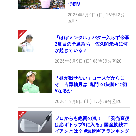
で初V
2026年8月9日 (日) 16時42分
17
「ほぼメンタル」パター入らず今季
2度目の予選落ち 佐久間朱莉に何
が起きている？
2026年8月9日 (日) 08時39分
20
「欲が出せない」コースだからこ
そ 吉澤柚月は“鬼門”の決勝Rで初
Vなるか
2026年8月8日 (土) 17時58分
20
プロからも絶賛の嵐！ 「発売直後
は必ずトップ3に入る」国産軟鉄ア
イアンとは？ #週間ギアランキング