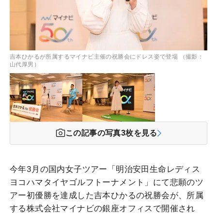
吉本ひかるが所属するマイナビ主催の祝勝会にドレス姿で登場 （撮影：
山代厚男）
この記事の写真
3
枚を見る
今年3月の国内女子ツアー「明治安田生命レディス
ヨコハマタイヤゴルフトーナメント」にて悲願のツ
アー初優勝を達成した吉本ひかるの祝勝会が、所属
する株式会社マイナビの銀座オフィスで開催され