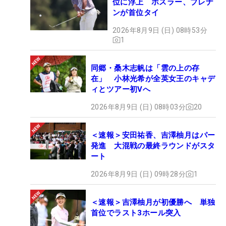
位に浮上 ホスラー、ブレナ
張りますので、引き続き応援よろしくお願いしま
ンが首位タイ
す」と、来季の活躍を誓い、会を締め括った。
2026年8月9日 (日) 08時53分
1
同郷・桑木志帆は「雲の上の存
在」 小林光希が全英女王のキャデ
ィとツアー初Vへ
2026年8月9日 (日) 08時03分
20
＜速報＞安田祐香、吉澤柚月はパー
発進 大混戦の最終ラウンドがスタ
ート
2026年8月9日 (日) 09時28分
1
＜速報＞吉澤柚月が初優勝へ 単独
首位でラスト3ホール突入