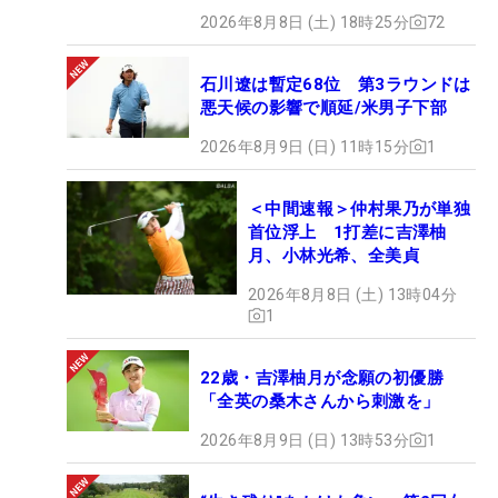
2026年8月8日 (土) 18時25分
72
石川遼は暫定68位 第3ラウンドは
悪天候の影響で順延/米男子下部
2026年8月9日 (日) 11時15分
1
＜中間速報＞仲村果乃が単独
首位浮上 1打差に吉澤柚
月、小林光希、全美貞
2026年8月8日 (土) 13時04分
1
22歳・吉澤柚月が念願の初優勝
「全英の桑木さんから刺激を」
2026年8月9日 (日) 13時53分
1