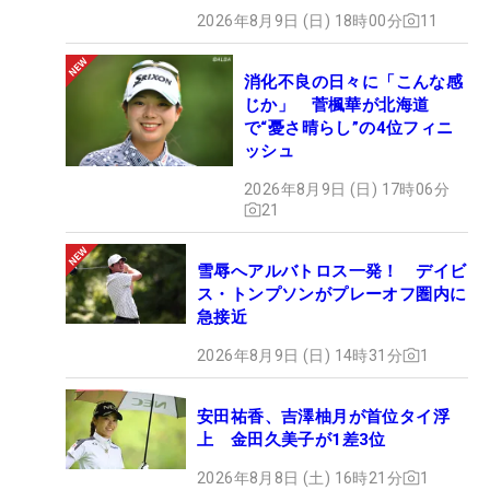
2026年8月9日 (日) 18時00分
11
消化不良の日々に「こんな感
じか」 菅楓華が北海道
で“憂さ晴らし”の4位フィニ
ッシュ
2026年8月9日 (日) 17時06分
21
雪辱へアルバトロス一発！ デイビ
ス・トンプソンがプレーオフ圏内に
急接近
2026年8月9日 (日) 14時31分
1
安田祐香、吉澤柚月が首位タイ浮
上 金田久美子が1差3位
2026年8月8日 (土) 16時21分
1