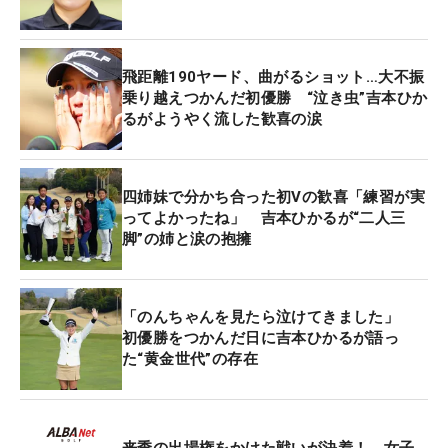
と、普通であれば心が折れてもおかしくない状況
で、強く気持ちを保てたことが初優勝につながった
飛距離190ヤード、曲がるショット…大不振
という。
乗り越えつかんだ初優勝 “泣き虫”吉本ひか
るがようやく流した歓喜の涙
また、ウイニングパットとなったプレーオフ2ホー
ル目の「上りのフックライン」は、「1ホール目で
短い距離だったのにショートしてしまって。絶対に
四姉妹で分かち合った初Vの歓喜「練習が実
ショートしないようにしっかり打ったら入りまし
ってよかったね」 吉本ひかるが“二人三
脚”の姉と涙の抱擁
た」と、ここでも吉本の強心臓が光った。
「のんちゃんを見たら泣けてきました」
初優勝をつかんだ日に吉本ひかるが語っ
た“黄金世代”の存在
来季の出場権をかけた戦いが決着！ 女子