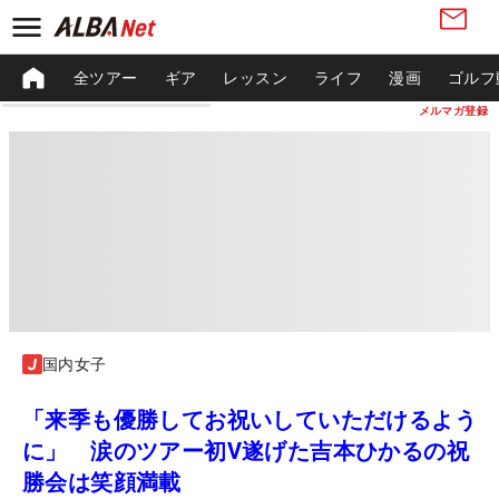
全ツアー
ギア
レッスン
ライフ
漫画
ゴルフ
メルマガ登録
国内女子
「来季も優勝してお祝いしていただけるよう
に」 涙のツアー初V遂げた吉本ひかるの祝
勝会は笑顔満載