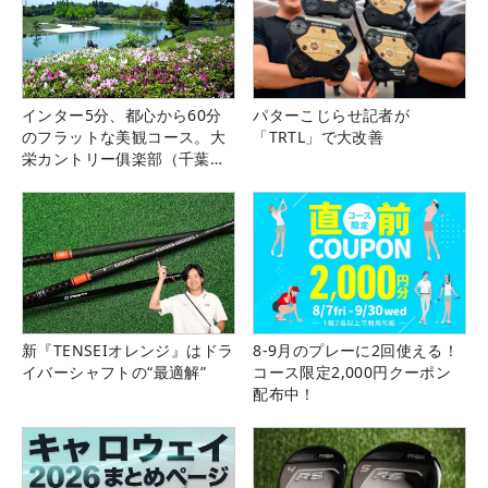
インター5分、都心から60分
パターこじらせ記者が
のフラットな美観コース。大
「TRTL」で大改善
栄カントリー俱楽部（千葉
県）
新『TENSEIオレンジ』はドラ
8-9月のプレーに2回使える！
イバーシャフトの“最適解”
コース限定2,000円クーポン
配布中！