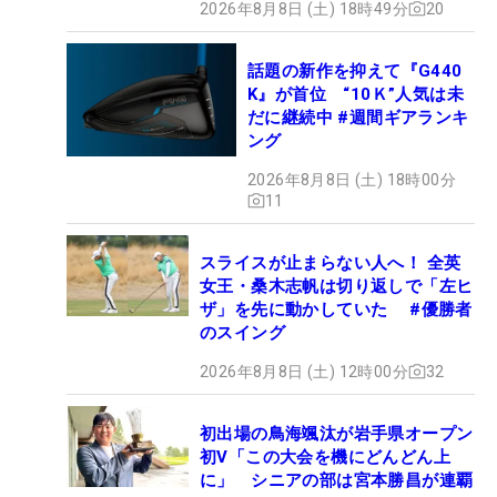
2026年8月8日 (土) 18時49分
20
話題の新作を抑えて『G440
K』が首位 “10Ｋ”人気は未
だに継続中 #週間ギアランキ
ング
2026年8月8日 (土) 18時00分
11
スライスが止まらない人へ！ 全英
女王・桑木志帆は切り返しで「左ヒ
ザ」を先に動かしていた #優勝者
のスイング
2026年8月8日 (土) 12時00分
32
初出場の鳥海颯汰が岩手県オープン
初V「この大会を機にどんどん上
に」 シニアの部は宮本勝昌が連覇