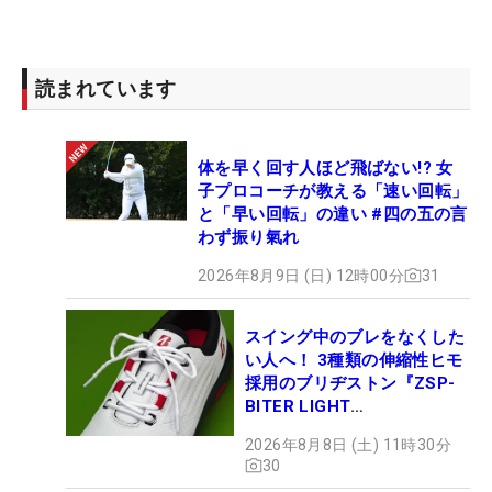
パット数5位に輝いた吉本とのパター対決も。「練
習では全部入ったんですけど…」と5球中2球とまず
読まれています
まずな結果となり、3球を入れた女性社員に負ける
形となってしまった。“いらち”だと明かしていただ
けに、怒るかと思いきや「楽しかったです」と満面
体を早く回す人ほど飛ばない!? 女
の笑み。「交流できて楽しかったですし、こういっ
子プロコーチが教える「速い回転」
た機会はなかなかないので嬉しかったです」と、祝
と「早い回転」の違い #四の五の言
勝会を満喫した。
わず振り氣れ
2026年8月9日 (日) 12時00分
31
スイング中のブレをなくした
い人へ！ 3種類の伸縮性ヒモ
採用のブリヂストン『ZSP-
BITER LIGHT
MAGICLACE』、8月8日デビ
2026年8月8日 (土) 11時30分
ュー
30