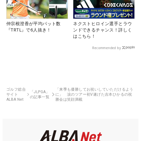
仲宗根澄香が平均パット数
ネクストヒロイン選手とラウ
『TRTL』で6人抜き！
ンドできるチャンス！詳しく
はこちら！
Recommended by
ゴルフ総合
「来季も優勝してお祝いしていただけるよう
「JLPGA」
サイト
に」 涙のツアー初V遂げた吉本ひかるの祝
の記事一覧
ALBA Net
勝会は笑顔満載