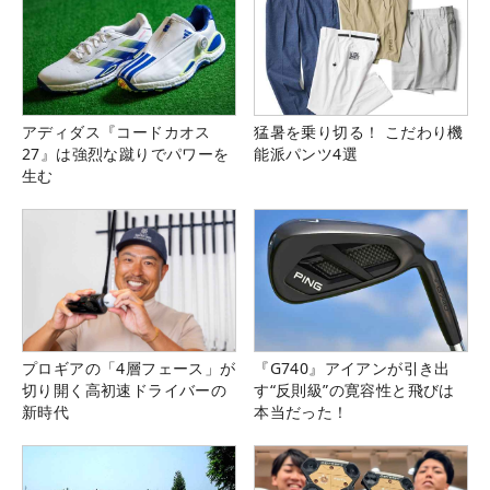
アディダス『コードカオス
猛暑を乗り切る！ こだわり機
27』は強烈な蹴りでパワーを
能派パンツ4選
生む
プロギアの「4層フェース」が
『G740』アイアンが引き出
切り開く高初速ドライバーの
す“反則級”の寛容性と飛びは
新時代
本当だった！