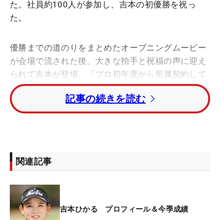
た。社員約100人が参加し、吉本の初優勝を祝っ
た。
優勝までの道のりをまとめたオープニングムービー
が会場で流された後、大きな拍手と祝福の声に迎え
られて吉本が登場。「プロ初年度から所属契約して
いただき、やっと優勝を報告することができて嬉し
記事の続きを読む
く思います。今日はすごく楽しみにしていたので皆
さんと楽しい時間を過ごせたらなと思っています」
と挨拶し、代表取締役社長の土屋芳明氏から勝利を
祝うメッセージとともに花束が贈呈された。
関連記事
司会進行を務めた黒田カントリークラブさんと吉本
のトークセッションでは、最終日のラウンドを振り
返り、「9番で逆転されたことで、気持ちを切り替
えられました。諦めずに最後まで自分のプレーをし
吉本ひかる プロフィール＆今季成績
ようと10番から残りのホールをプレーしてました」