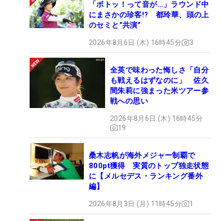
「ボトッ！って音が…」ラウンド中
にまさかの珍客!? 都玲華、頭の上
のセミと“共演”
2026年8月6日 (木) 16時45分
3
全英で味わった悔しさ「自分
も戦えるはずなのに」 佐久
間朱莉に強まった米ツアー参
戦への思い
2026年8月6日 (木) 16時45分
19
桑木志帆が海外メジャー制覇で
800pt獲得 実質のトップ独走状態
に【メルセデス・ランキング番外
編】
2026年8月3日 (月) 11時45分
1