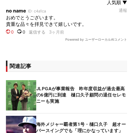
関連記事
JLPGAが事業報告 昨年度収益が過去最高
の6億円に到達 樋口久子顧問の退任セレモ
ニーも実施
海外メジャー覇者第1号・樋口久子 超オー
バースイングでも「理にかなっています」