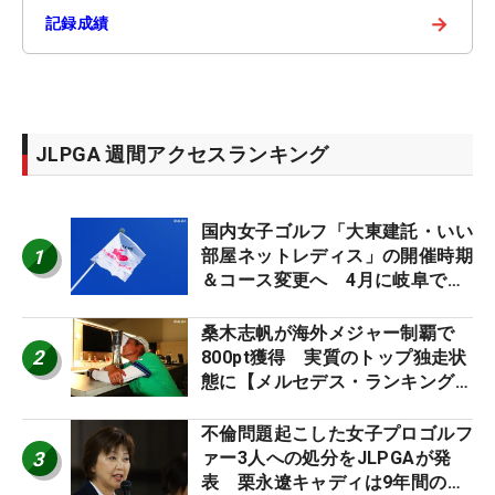
→
記録成績
JLPGA 週間アクセスランキング
国内女子ゴルフ「大東建託・いい
1
部屋ネットレディス」の開催時期
＆コース変更へ 4月に岐阜で開
催
桑木志帆が海外メジャー制覇で
2
800pt獲得 実質のトップ独走状
態に【メルセデス・ランキング番
外編】
不倫問題起こした女子プロゴルフ
3
ァー3人への処分をJLPGAが発
表 栗永遼キャディは9年間の立