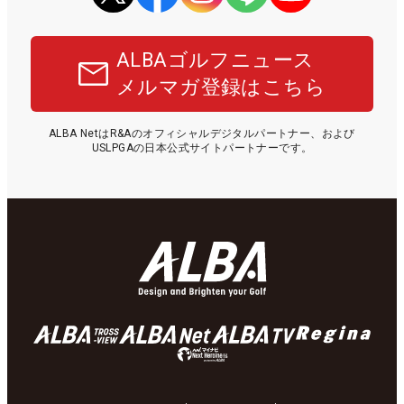
ALBAゴルフニュース
メルマガ登録はこちら
ALBA NetはR&Aのオフィシャルデジタルパートナー、および
USLPGAの日本公式サイトパートナーです。