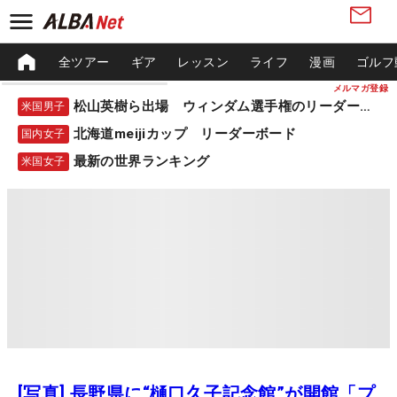
全ツアー
ギア
レッスン
ライフ
漫画
ゴルフ
メルマガ登録
松山英樹ら出場 ウィンダム選手権のリーダーボード
米国男子
北海道meijiカップ リーダーボード
国内女子
最新の世界ランキング
米国女子
[写真] 長野県に“樋口久子記念館”が開館「プ