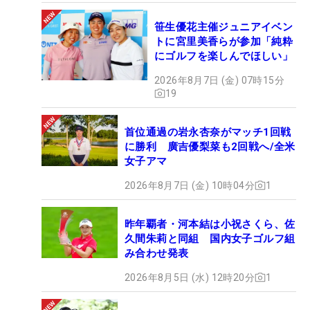
笹生優花主催ジュニアイベン
トに宮里美香らが参加「純粋
にゴルフを楽しんでほしい」
2026年8月7日 (金) 07時15分
19
首位通過の岩永杏奈がマッチ1回戦
に勝利 廣吉優梨菜も2回戦へ/全米
女子アマ
2026年8月7日 (金) 10時04分
1
昨年覇者・河本結は小祝さくら、佐
久間朱莉と同組 国内女子ゴルフ組
み合わせ発表
2026年8月5日 (水) 12時20分
1