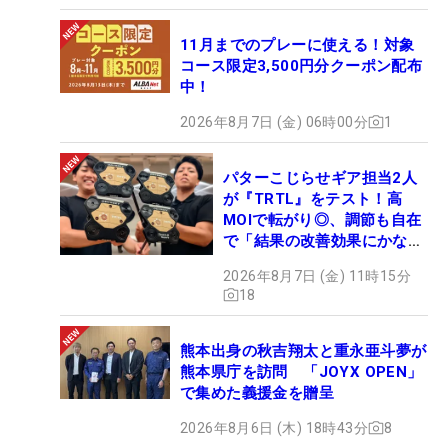
11月までのプレーに使える！対象
コース限定3,500円分クーポン配布
中！
2026年8月7日 (金) 06時00分
1
パターこじらせギア担当2人
が『TRTL』をテスト！高
MOIで転がり◎、調節も自在
で「結果の改善効果にかなり
の意外性」
2026年8月7日 (金) 11時15分
18
熊本出身の秋吉翔太と重永亜斗夢が
熊本県庁を訪問 「JOYX OPEN」
で集めた義援金を贈呈
2026年8月6日 (木) 18時43分
8