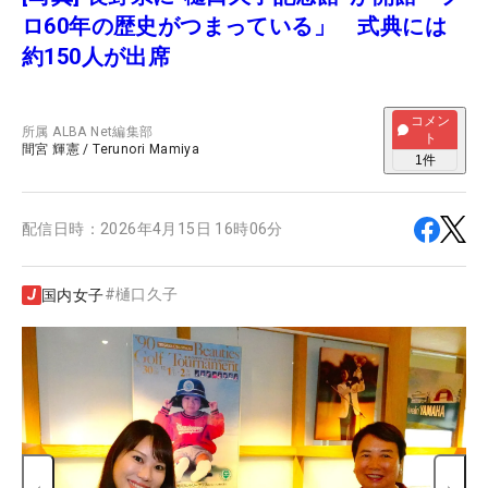
ロ60年の歴史がつまっている」 式典には
約150人が出席
コメン
所属
ALBA Net編集部
ト
間宮 輝憲
/
Terunori Mamiya
1
件
配信日時：
2026年4月15日 16時06分
#
樋口久子
国内女子