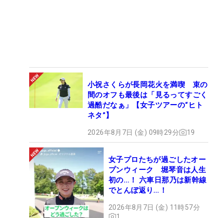
小祝さくらが長岡花火を満喫 束の
間のオフも最後は「見るってすごく
過酷だなぁ」【女子ツアーの“ヒト
ネタ”】
2026年8月7日 (金) 09時29分
19
女子プロたちが過ごしたオー
プンウィーク 堀琴音は人生
初の…！ 六車日那乃は新幹線
でとんぼ返り…！
2026年8月7日 (金) 11時57分
1