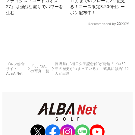
アディダス『コードカオス
11月までのプレーに2回使え
27』は強烈な蹴りでパワーを
る！コース限定3,500円クー
生む
ポン配布中！
Recommended by
ゴルフ総合
長野県に“樋口久子記念館”が開館「プロ60
「JLPGA」
サイト
年の歴史がつまっている」 式典には約150
の写真一覧
ALBA Net
人が出席