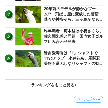
ち入り禁止
20年前のモデルが静かなブー
4
ム!? 飛ばし屋に変貌した菅沼
菜々や神谷そら、三ヶ島かなも使
う“名器”が人気な理由【ツアープ
ロたちの“飛ばしギア”】
昨年覇者・河本結は小祝さくら、
5
佐久間朱莉と同組 国内女子ゴル
フ組み合わせ発表
皆吉愛寿香は『L』シャフトで
6
11ydアップ 永井花奈、尾関彩
美悠も選ぶしなりシャフトの効果
【ツアープロたちの“飛ばしギ
ア”】
ランキングをもっと見る
ページ上部へ