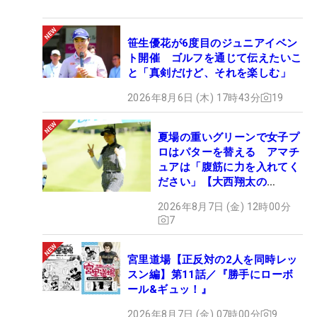
笹生優花が6度目のジュニアイベン
ト開催 ゴルフを通じて伝えたいこ
と「真剣だけど、それを楽しむ」
2026年8月6日 (木) 17時43分
19
夏場の重いグリーンで女子プ
ロはパターを替える アマチ
ュアは「腹筋に力を入れてく
ださい」【大西翔太の
HOTSHOT】
2026年8月7日 (金) 12時00分
7
宮里道場【正反対の2人を同時レッ
スン編】第11話／『勝手にローボ
ール&ギュッ！』
2026年8月7日 (金) 07時00分
9