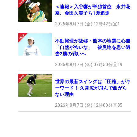
＜速報＞入谷響が単独首位 永井花
奈、金田久美子ら1差追走
2026年8月7日 (金) 12時42分
1
不動裕理が故郷・熊本の地震に心痛
「自然が怖いな」 被災地を思い過
去2勝の戦いへ
2026年8月7日 (金) 07時50分
19
世界の最新スイングは「圧縮」がキ
ーワード！ 久常涼が飛んで曲がら
ない理由
2026年8月7日 (金) 12時00分
35