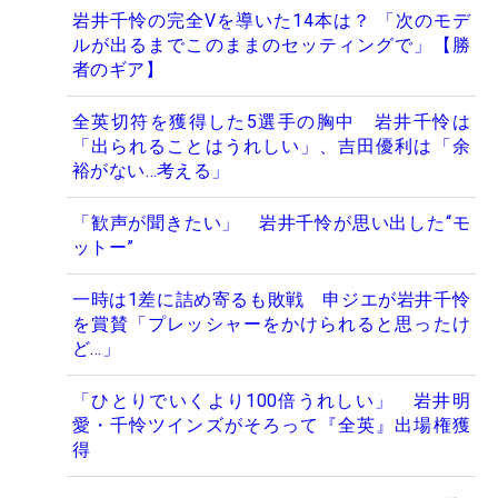
岩井千怜の完全Vを導いた14本は？ 「次のモデ
ルが出るまでこのままのセッティングで」【勝
者のギア】
全英切符を獲得した5選手の胸中 岩井千怜は
「出られることはうれしい」、吉田優利は「余
裕がない…考える」
「歓声が聞きたい」 岩井千怜が思い出した“モ
ットー”
一時は1差に詰め寄るも敗戦 申ジエが岩井千怜
を賞賛「プレッシャーをかけられると思ったけ
ど…」
「ひとりでいくより100倍うれしい」 岩井明
愛・千怜ツインズがそろって『全英』出場権獲
得