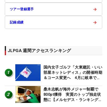
→
ツアー登録選手
→
記録成績
JLPGA 週間アクセスランキング
国内女子ゴルフ「大東建託・いい
1
部屋ネットレディス」の開催時期
＆コース変更へ 4月に岐阜で開
催
桑木志帆が海外メジャー制覇で
2
800pt獲得 実質のトップ独走状
態に【メルセデス・ランキング番
外編】