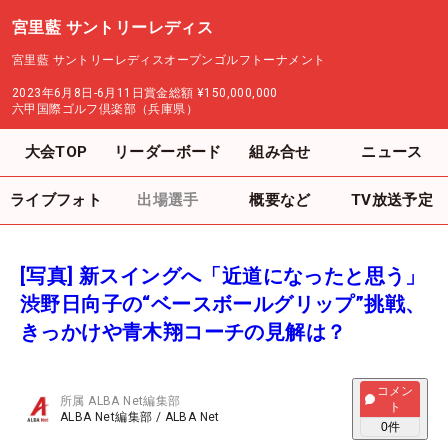
宮里藍 サントリーレディス
宮里藍 サントリーレディスオープンゴルフトーナメント
2023年6月8日-6月11日
賞金総額
¥150,000,000
六甲国際ゴルフ倶楽部（兵庫県）
大会TOP
リーダーボード
組み合せ
ニュース
ライブフォト
出場選手
概要など
TV放送予定
[写真] 新スイングへ「近道になったと思う」
渋野日向子の“ベースボールグリップ”挑戦、
きっかけや青木翔コーチの見解は？
コメン
所属
ALBA Net編集部
ト
ALBA Net編集部
/
ALBA Net
0
件