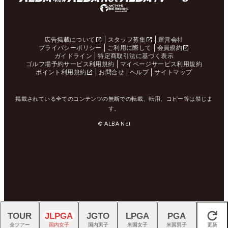
広告掲載について
スタッフ募集
運営会社
プライバシーポリシー
ご利用に際して
会員規約
ガイドライン
特定商取引法に基づく表示
ゴルフ場予約サービス利用規約
マイページサービス利用規約
ポイント利用規約
お問合せ
ヘルプ
サイトマップ
掲載されている全てのコンテンツの無断での転載、転用、コピー等は禁じま
す。
© ALBA Net
TOUR
JLPGA
JGTO
LPGA
PGA
閉じる
全ツアー
国内女子
国内男子
米国女子
米国男子
更新