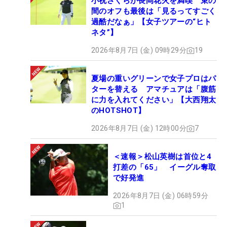
小祝さくらが長岡花火を満喫 束の
間のオフも最後は「見るってすごく
過酷だなぁ」【女子ツアーの“ヒト
ネタ”】
2026年8月7日 (金) 09時29分
19
夏場の重いグリーンで女子プロはパ
ターを替える アマチュアは「腹筋
に力を入れてください」【大西翔太
のHOTSHOT】
2026年8月7日 (金) 12時00分
7
＜速報＞松山英樹は首位と4
打差の「65」 イーグル奪取
で好発進
2026年8月7日 (金) 06時59分
1