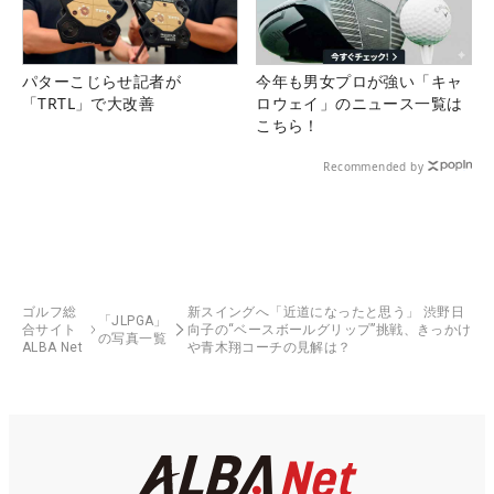
パターこじらせ記者が
今年も男女プロが強い「キャ
「TRTL」で大改善
ロウェイ」のニュース一覧は
こちら！
Recommended by
ゴルフ総
新スイングへ「近道になったと思う」 渋野日
「JLPGA」
合サイト
向子の“ベースボールグリップ”挑戦、きっかけ
の写真一覧
ALBA Net
や青木翔コーチの見解は？