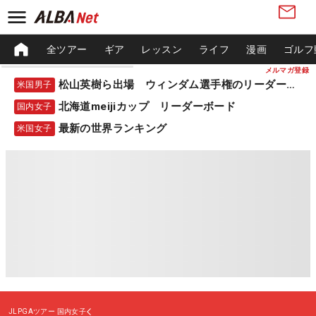
全ツアー
ギア
レッスン
ライフ
漫画
ゴルフ
メルマガ登録
松山英樹ら出場 ウィンダム選手権のリーダーボード
米国男子
北海道meijiカップ リーダーボード
国内女子
最新の世界ランキング
米国女子
JLPGAツアー
国内女子