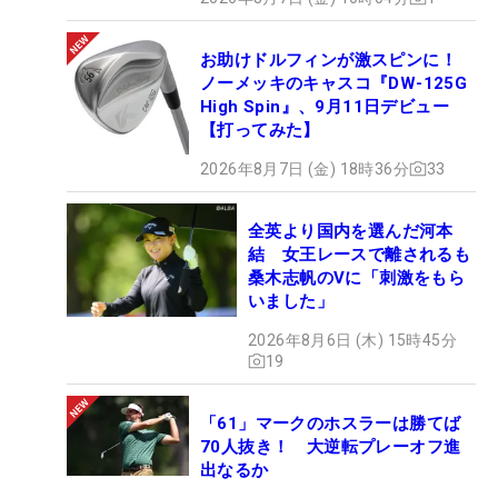
お助けドルフィンが激スピンに！
ノーメッキのキャスコ『DW-125G
High Spin』、9月11日デビュー
【打ってみた】
2026年8月7日 (金) 18時36分
33
全英より国内を選んだ河本
結 女王レースで離されるも
桑木志帆のVに「刺激をもら
いました」
2026年8月6日 (木) 15時45分
19
「61」マークのホスラーは勝てば
70人抜き！ 大逆転プレーオフ進
出なるか