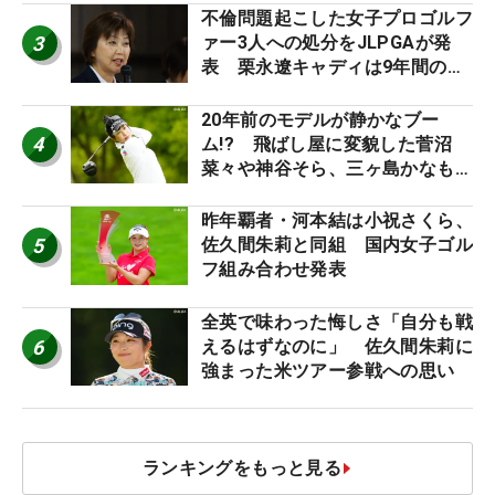
不倫問題起こした女子プロゴルフ
3
ァー3人への処分をJLPGAが発
表 栗永遼キャディは9年間の立
ち入り禁止
20年前のモデルが静かなブー
4
ム!? 飛ばし屋に変貌した菅沼
菜々や神谷そら、三ヶ島かなも使
う“名器”が人気な理由【ツアープ
ロたちの“飛ばしギア”】
昨年覇者・河本結は小祝さくら、
5
佐久間朱莉と同組 国内女子ゴル
フ組み合わせ発表
全英で味わった悔しさ「自分も戦
6
えるはずなのに」 佐久間朱莉に
強まった米ツアー参戦への思い
ランキングをもっと見る