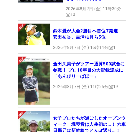
2026年8月7日 (金) 11時30分
10
鈴木愛が大会2勝目へ首位T発進
安田祐香、吉澤柚月ら5位
2026年8月7日 (金) 16時14分
1
金田久美子がツアー通算500試合に
参戦！ プロ18年目の大記録達成に
「あんびりーばぼー」
2026年8月7日 (金) 11時25分
19
女子プロたちが過ごしたオープンウ
ィーク 堀琴音は人生初の…！ 六車
日那乃は新幹線でとんぼ返り…！