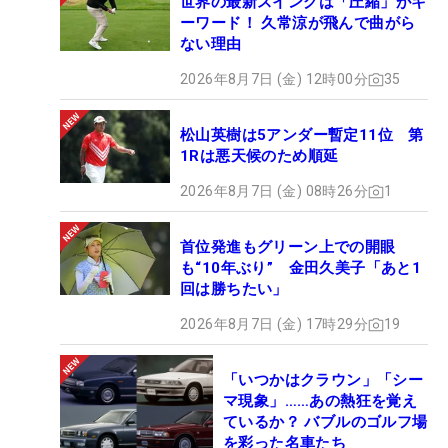
世界の最新スイングは「圧縮」がキ
ーワード！ 久常涼が飛んで曲がら
ない理由
2026年8月7日 (金) 12時00分
35
松山英樹は5アンダー暫定11位 第
1Rは悪天候のため順延
2026年8月7日 (金) 08時26分
1
首位発進もグリーン上での開眼
も“10年ぶり” 金田久美子「あと1
回は勝ちたい」
2026年8月7日 (金) 17時29分
19
「いつかはクラウン」「シー
マ現象」……あの熱狂を覚え
ているか？ バブルのゴルフ場
を彩った名車たち