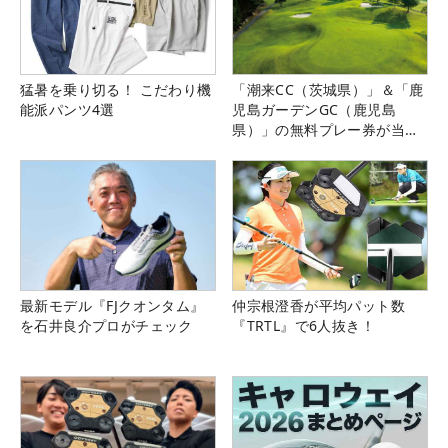
猛暑を乗り切る！ こだわり機
「潮来CC（茨城県）」＆「鹿
能派パンツ4選
児島ガーデンGC（鹿児島
県）」の無料プレー券が当た
る！！
最新モデル『FJクオンタム』
仲宗根澄香が平均パット数
を石井良介プロがチェック
『TRTL』で6人抜き！