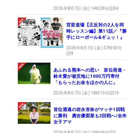
2026年8月7日 (金) 14時28分
64
宮里道場【正反対の2人を同
時レッスン編】第11話／『勝
手にローボール&ギュッ！』
2026年8月7日 (金) 07時00分
9
あふれる熊本への思い 首位発進・
鈴木愛が被災地に1000万円寄付
「もらったお金をほかの人に」
2026年8月7日 (金) 18時10分
19
首位通過の岩永杏奈がマッチ1回戦
に勝利 廣吉優梨菜も2回戦へ/全米
女子アマ
2026年8月7日 (金) 10時04分
1