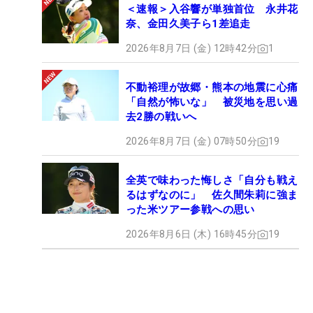
＜速報＞入谷響が単独首位 永井花
奈、金田久美子ら1差追走
2026年8月7日 (金) 12時42分
1
不動裕理が故郷・熊本の地震に心痛
「自然が怖いな」 被災地を思い過
去2勝の戦いへ
2026年8月7日 (金) 07時50分
19
全英で味わった悔しさ「自分も戦え
るはずなのに」 佐久間朱莉に強ま
った米ツアー参戦への思い
2026年8月6日 (木) 16時45分
19