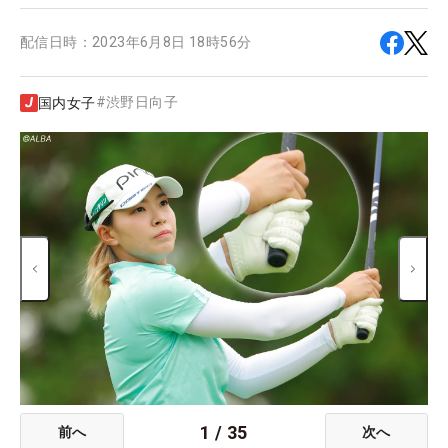
配信日時：
2023年6月8日 18時56分
#
渋野日向子
国内女子
1
/
35
前へ
次へ