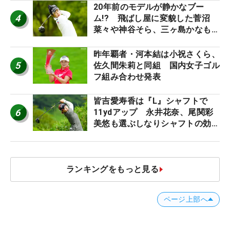
20年前のモデルが静かなブー
4
ム!? 飛ばし屋に変貌した菅沼
菜々や神谷そら、三ヶ島かなも使
う“名器”が人気な理由【ツアープ
ロたちの“飛ばしギア”】
昨年覇者・河本結は小祝さくら、
5
佐久間朱莉と同組 国内女子ゴル
フ組み合わせ発表
皆吉愛寿香は『L』シャフトで
6
11ydアップ 永井花奈、尾関彩
美悠も選ぶしなりシャフトの効果
【ツアープロたちの“飛ばしギ
ア”】
ランキングをもっと見る
ページ上部へ