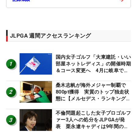
JLPGA 週間アクセスランキング
国内女子ゴルフ「大東建託・いい
1
部屋ネットレディス」の開催時期
＆コース変更へ 4月に岐阜で開
催
桑木志帆が海外メジャー制覇で
2
800pt獲得 実質のトップ独走状
態に【メルセデス・ランキング番
外編】
不倫問題起こした女子プロゴルフ
3
ァー3人への処分をJLPGAが発
表 栗永遼キャディは9年間の立
ち入り禁止