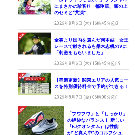
「ボトッ！って音が…」ラウンド中
にまさかの珍客!? 都玲華、頭の上
のセミと“共演”
2026年8月6日 (木) 16時45分
3
全英より国内を選んだ河本結 女王
レースで離されるも桑木志帆のVに
「刺激をもらいました」
2026年8月6日 (木) 15時45分
19
【毎週更新】関東エリアの人気コー
スを特別優待料金で予約ができる！
2026年8月7日 (金) 06時00分
1
「フワフワ」と「しっかり」
の絶妙なバランス！ 新しい
『FJクオンタム』は性能
が“ど真ん中”のゴルフシュー