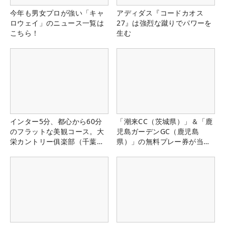
今年も男女プロが強い「キャ
アディダス『コードカオス
ロウェイ」のニュース一覧は
27』は強烈な蹴りでパワーを
こちら！
生む
インター5分、都心から60分
「潮来CC（茨城県）」＆「鹿
のフラットな美観コース。大
児島ガーデンGC（鹿児島
栄カントリー俱楽部（千葉
県）」の無料プレー券が当た
県）
る！！