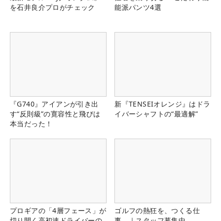
を石井良介プロがチェック
能派パンツ4選
『G740』アイアンが引き出
新『TENSEIオレンジ』はドラ
す“反則級”の寛容性と飛びは
イバーシャフトの“最適解”
本当だった！
プロギアの「4層フェース」が
ゴルフの熱狂を、つくる仕
切り開く高初速ドライバーの
事。｜スタッフ募集中