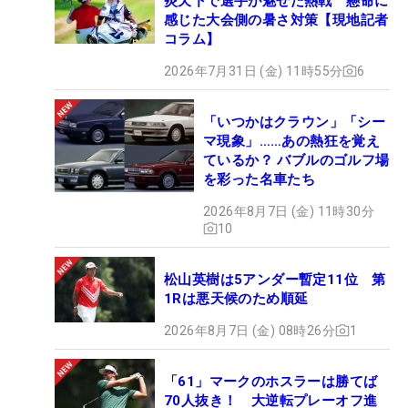
炎天下で選手が魅せた熱戦 懸命に
感じた大会側の暑さ対策【現地記者
コラム】
2026年7月31日 (金) 11時55分
6
「いつかはクラウン」「シー
マ現象」……あの熱狂を覚え
ているか？ バブルのゴルフ場
を彩った名車たち
2026年8月7日 (金) 11時30分
10
松山英樹は5アンダー暫定11位 第
1Rは悪天候のため順延
2026年8月7日 (金) 08時26分
1
「61」マークのホスラーは勝てば
70人抜き！ 大逆転プレーオフ進