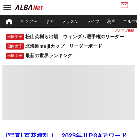
全ツアー
ギア
レッスン
ライフ
漫画
ゴルフ
メルマガ登録
松山英樹ら出場 ウィンダム選手権のリーダーボード
米国男子
北海道meijiカップ リーダーボード
国内女子
最新の世界ランキング
米国女子
[写真] 百花繚乱！ 2023年JLPGAアワード