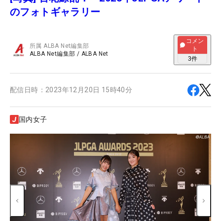
のフォトギャラリー
コメン
所属
ALBA Net編集部
ト
ALBA Net編集部
/
ALBA Net
3
件
配信日時：
2023年12月20日 15時40分
国内女子