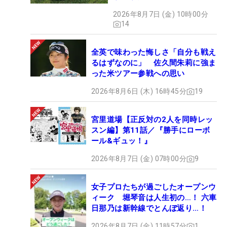
ズだった
2026年8月7日 (金) 10時00分
14
全英で味わった悔しさ「自分も戦え
るはずなのに」 佐久間朱莉に強ま
った米ツアー参戦への思い
2026年8月6日 (木) 16時45分
19
宮里道場【正反対の2人を同時レッ
スン編】第11話／『勝手にローボ
ール&ギュッ！』
2026年8月7日 (金) 07時00分
9
女子プロたちが過ごしたオープンウ
ィーク 堀琴音は人生初の…！ 六車
日那乃は新幹線でとんぼ返り…！
2026年8月7日 (金) 11時57分
1