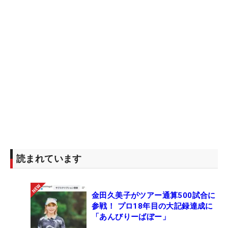
読まれています
金田久美子がツアー通算500試合に
参戦！ プロ18年目の大記録達成に
「あんびりーばぼー」