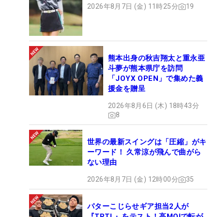
2026年8月7日 (金) 11時25分
19
熊本出身の秋吉翔太と重永亜
斗夢が熊本県庁を訪問
「JOYX OPEN」で集めた義
援金を贈呈
2026年8月6日 (木) 18時43分
8
世界の最新スイングは「圧縮」がキ
ーワード！ 久常涼が飛んで曲がら
ない理由
2026年8月7日 (金) 12時00分
35
パターこじらせギア担当2人が
『TRTL』をテスト！高MOIで転が