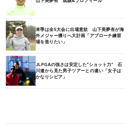
山下美夢有 成績&プロフィール
来季は全5大会に出場意欲 山下美夢有が海
外メジャー獲りへ大計画「アプローチ練習
場を造りたい」
JLPGAの強さは安定した“ショット力” 石
川遼から見た男子ツアーとの違い「女子は
かなりシビア」