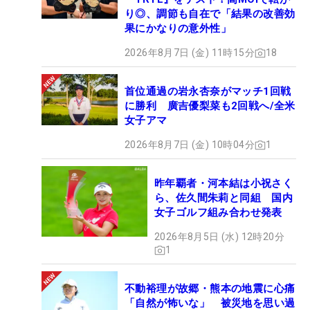
り◎、調節も自在で「結果の改善効
果にかなりの意外性」
2026年8月7日 (金) 11時15分
18
首位通過の岩永杏奈がマッチ1回戦
に勝利 廣吉優梨菜も2回戦へ/全米
女子アマ
2026年8月7日 (金) 10時04分
1
昨年覇者・河本結は小祝さく
ら、佐久間朱莉と同組 国内
女子ゴルフ組み合わせ発表
2026年8月5日 (水) 12時20分
1
不動裕理が故郷・熊本の地震に心痛
「自然が怖いな」 被災地を思い過