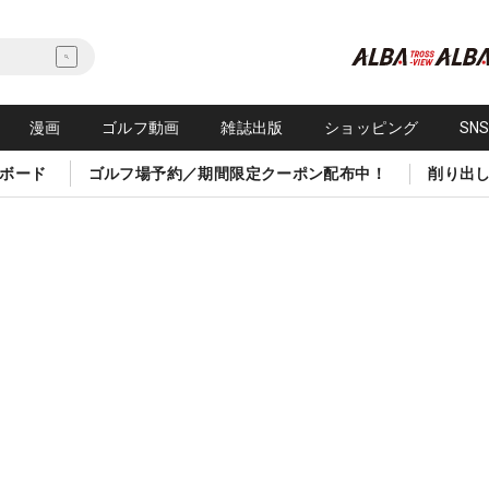
漫画
ゴルフ動画
雑誌出版
ショッピング
SN
ボード
ゴルフ場予約／期間限定クーポン配布中！
削り出