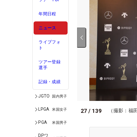
年間日程
ニュース
ライブフォ
ト
ツアー登録
選手
記録・成績
JGTO
国内男子
LPGA
米国女子
27
/
139
（撮影：福
PGA
米国男子
DPワ