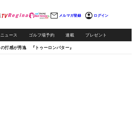
メルマガ登録
ログイン
Sニュース
ゴルフ場予約
連載
プレゼント
しの打感が秀逸 『トゥーロンパター』