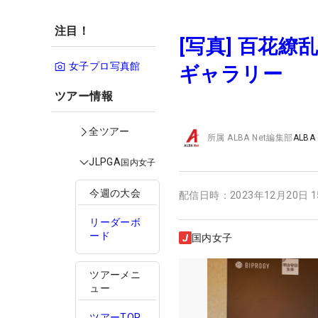
注目！
[写真] 百花繚
女子プロ写真館
ギャラリー
ツアー情報
全ツアー
所属
ALBA Net編集部
ALBA
JLPGA
国内女子
今週の大会
配信日時：
2023年12月20日 
リーダーボ
ード
国内女子
ツアーメニ
ュー
ツアーTOP