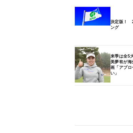
決定版！ 
ング
来季は全5
美夢有が海
画「アプロ
い」