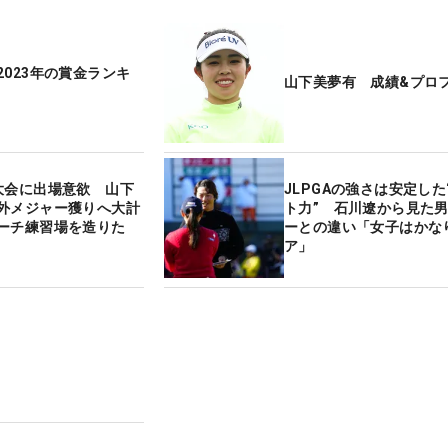
2023年の賞金ランキ
山下美夢有 成績&プロ
大会に出場意欲 山下
JLPGAの強さは安定した
外メジャー獲りへ大計
ト力” 石川遼から見た
ーチ練習場を造りた
ーとの違い「女子はかな
ア」