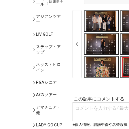
欧州男子
ールド
アジアンツア
ー
LIV GOLF
ステップ・ア
ップ
ネクストヒロ
イン
PGAシニア
ACNツアー
アマチュア・
他
LADY GO CUP