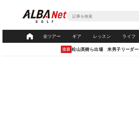
全ツアー
ギア
レッスン
ライフ
松山英樹ら出場 米男子リーダー
注目