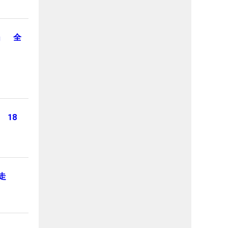
」 全
 18
走