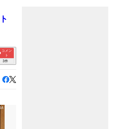
ォト
コメン
ト
3
件