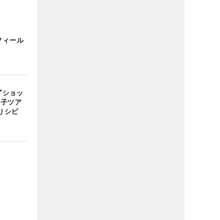
フィール
“ショッ
男子ツア
りシビ