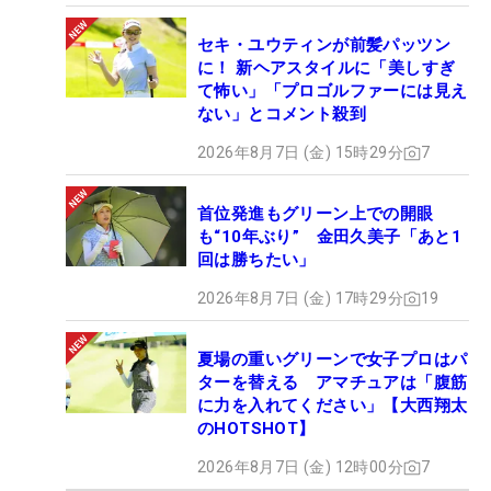
セキ・ユウティンが前髪パッツン
に！ 新ヘアスタイルに「美しすぎ
て怖い」「プロゴルファーには見え
ない」とコメント殺到
2026年8月7日 (金) 15時29分
7
首位発進もグリーン上での開眼
も“10年ぶり” 金田久美子「あと1
回は勝ちたい」
2026年8月7日 (金) 17時29分
19
夏場の重いグリーンで女子プロはパ
ターを替える アマチュアは「腹筋
に力を入れてください」【大西翔太
のHOTSHOT】
2026年8月7日 (金) 12時00分
7