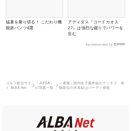
猛暑を乗り切る！ こだわり機
アディダス『コードカオス
能派パンツ4選
27』は強烈な蹴りでパワーを
生む
Recommended by
ゴルフ総合サイ
「JLPGA」
＜速報＞国内女子最終組がティオフ 単
ト ALBA Net
の写真一覧
独首位の河本結はバーディ発進