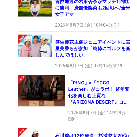
首位通過の岩永杏奈がマッチ1回戦
に勝利 廣吉優梨菜も2回戦へ/全米
女子アマ
2026年8月7日 (金) 10時04分
1
笹生優花主催ジュニアイベントに宮
里美香らが参加「純粋にゴルフを楽
しんでほしい」
2026年8月7日 (金) 07時15分
19
「PING」×「ECCO
Leather」がコラボ！ 経年変
化を楽しむ上質な
『ARIZONA DESERT』コレ
クション、9月15日限定デビ
2026年8月7日 (金) 14時28分
ュー
64
石川遼は12位発進 杉浦悠太20位/