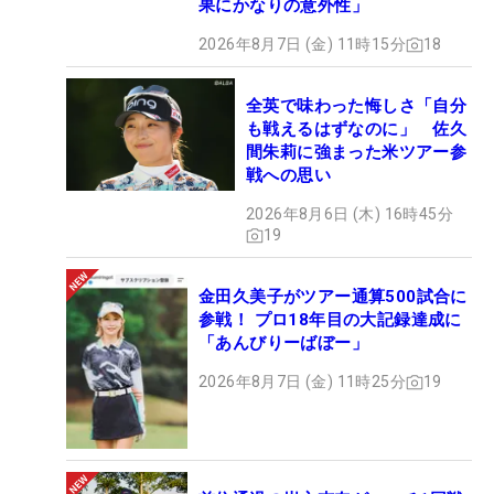
果にかなりの意外性」
2026年8月7日 (金) 11時15分
18
全英で味わった悔しさ「自分
も戦えるはずなのに」 佐久
間朱莉に強まった米ツアー参
戦への思い
2026年8月6日 (木) 16時45分
19
金田久美子がツアー通算500試合に
参戦！ プロ18年目の大記録達成に
「あんびりーばぼー」
2026年8月7日 (金) 11時25分
19