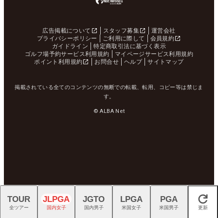
広告掲載について
スタッフ募集
運営会社
プライバシーポリシー
ご利用に際して
会員規約
ガイドライン
特定商取引法に基づく表示
ゴルフ場予約サービス利用規約
マイページサービス利用規約
ポイント利用規約
お問合せ
ヘルプ
サイトマップ
掲載されている全てのコンテンツの無断での転載、転用、コピー等は禁じま
す。
© ALBA Net
TOUR
JLPGA
JGTO
LPGA
PGA
閉じる
全ツアー
国内女子
国内男子
米国女子
米国男子
更新