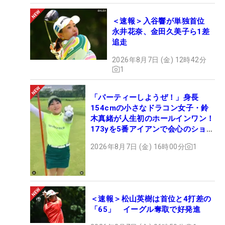
＜速報＞入谷響が単独首位
永井花奈、金田久美子ら1差
追走
2026年8月7日 (金) 12時42分
1
「パーティーしようぜ！」身長
154cmの小さなドラコン女子・鈴
木真緒が人生初のホールインワン！
173yを5番アイアンで会心のショッ
ト
2026年8月7日 (金) 16時00分
1
＜速報＞松山英樹は首位と4打差の
「65」 イーグル奪取で好発進