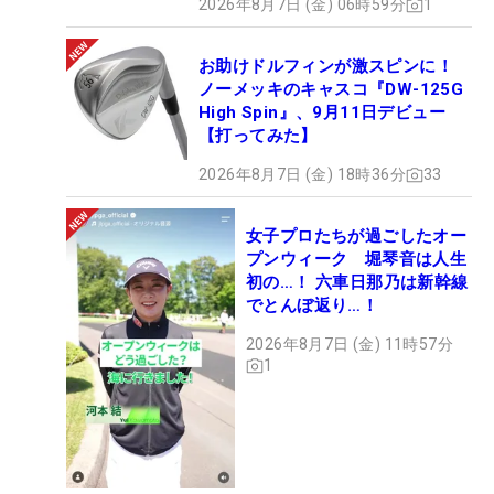
2026年8月7日 (金) 06時59分
1
お助けドルフィンが激スピンに！
ノーメッキのキャスコ『DW-125G
High Spin』、9月11日デビュー
【打ってみた】
2026年8月7日 (金) 18時36分
33
女子プロたちが過ごしたオー
プンウィーク 堀琴音は人生
初の…！ 六車日那乃は新幹線
でとんぼ返り…！
2026年8月7日 (金) 11時57分
1