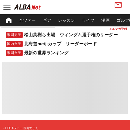
全ツアー
ギア
レッスン
ライフ
漫画
ゴルフ
メルマガ登録
松山英樹ら出場 ウィンダム選手権のリーダーボード
米国男子
北海道meijiカップ リーダーボード
国内女子
最新の世界ランキング
米国女子
JLPGAツアー
国内女子