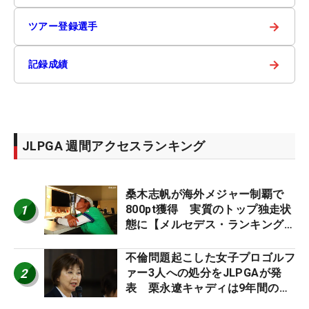
→
ツアー登録選手
→
記録成績
JLPGA 週間アクセスランキング
桑木志帆が海外メジャー制覇で
1
800pt獲得 実質のトップ独走状
態に【メルセデス・ランキング番
外編】
不倫問題起こした女子プロゴルフ
2
ァー3人への処分をJLPGAが発
表 栗永遼キャディは9年間の立
ち入り禁止