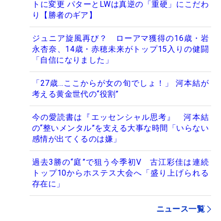
トに変更 パターとLWは真逆の「重硬」にこだわ
り【勝者のギア】
ジュニア旋風再び？ ローアマ獲得の16歳・岩
永杏奈、14歳・赤穂未来がトップ15入りの健闘
「自信になりました」
「27歳…ここからが女の旬でしょ！」 河本結が
考える黄金世代の“役割”
今の愛読書は『エッセンシャル思考』 河本結
の“整いメンタル”を支える大事な時間「いらない
感情が出てくるのは嫌」
過去3勝の“庭”で狙う今季初V 古江彩佳は連続
トップ10からホステス大会へ「盛り上げられる
存在に」
ニュース一覧