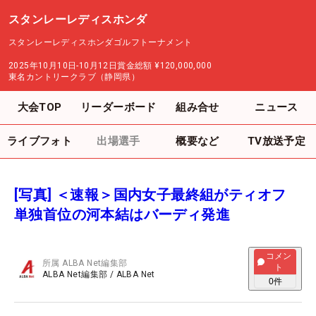
スタンレーレディスホンダ
スタンレーレディスホンダゴルフトーナメント
2025年10月10日-10月12日
賞金総額
¥120,000,000
東名カントリークラブ（静岡県）
大会TOP
リーダーボード
組み合せ
ニュース
ライブフォト
出場選手
概要など
TV放送予定
[写真] ＜速報＞国内女子最終組がティオフ
単独首位の河本結はバーディ発進
コメン
所属
ALBA Net編集部
ト
ALBA Net編集部
/
ALBA Net
0
件