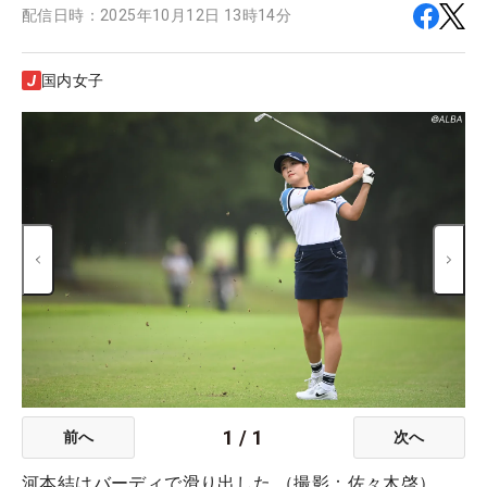
配信日時：
2025年10月12日 13時14分
国内女子
1
/
1
前へ
次へ
河本結はバーディで滑り出した （撮影：佐々木啓）