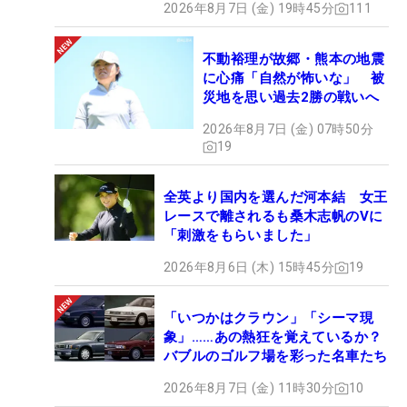
2026年8月7日 (金) 19時45分
111
不動裕理が故郷・熊本の地震
に心痛「自然が怖いな」 被
災地を思い過去2勝の戦いへ
2026年8月7日 (金) 07時50分
19
全英より国内を選んだ河本結 女王
レースで離されるも桑木志帆のVに
「刺激をもらいました」
2026年8月6日 (木) 15時45分
19
「いつかはクラウン」「シーマ現
象」……あの熱狂を覚えているか？
バブルのゴルフ場を彩った名車たち
2026年8月7日 (金) 11時30分
10