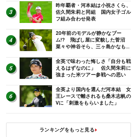
昨年覇者・河本結は小祝さくら、
3
佐久間朱莉と同組 国内女子ゴル
フ組み合わせ発表
20年前のモデルが静かなブー
4
ム!? 飛ばし屋に変貌した菅沼
菜々や神谷そら、三ヶ島かなも使
う“名器”が人気な理由【ツアープ
ロたちの“飛ばしギア”】
全英で味わった悔しさ「自分も戦
5
えるはずなのに」 佐久間朱莉に
強まった米ツアー参戦への思い
全英より国内を選んだ河本結 女
6
王レースで離されるも桑木志帆の
Vに「刺激をもらいました」
ランキングをもっと見る