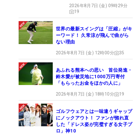
タ”】
2026年8月7日 (金) 09時29分
19
世界の最新スイングは「圧縮」がキ
ーワード！ 久常涼が飛んで曲がら
ない理由
2026年8月7日 (金) 12時00分
35
あふれる熊本への思い 首位発進・
鈴木愛が被災地に1000万円寄付
「もらったお金をほかの人に」
2026年8月7日 (金) 18時10分
19
ゴルフウェアとは一味違うギャップ
にノックアウト！ ファンが惚れ直
した「ドレス姿が完璧すぎる女子プ
ロ」神10