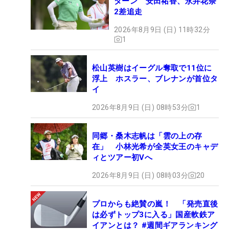
ターン 安田祐香、永井花奈
2差追走
2026年8月9日 (日) 11時32分
1
松山英樹はイーグル奪取で11位に
浮上 ホスラー、ブレナンが首位タ
イ
2026年8月9日 (日) 08時53分
1
同郷・桑木志帆は「雲の上の存
在」 小林光希が全英女王のキャデ
ィとツアー初Vへ
2026年8月9日 (日) 08時03分
20
プロからも絶賛の嵐！ 「発売直後
は必ずトップ3に入る」国産軟鉄ア
イアンとは？ #週間ギアランキング