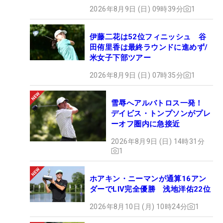
2026年8月9日 (日) 09時39分
1
伊藤二花は52位フィニッシュ 谷
田侑里香は最終ラウンドに進めず/
米女子下部ツアー
2026年8月9日 (日) 07時35分
1
雪辱へアルバトロス一発！
デイビス・トンプソンがプレ
ーオフ圏内に急接近
2026年8月9日 (日) 14時31分
1
ホアキン・ニーマンが通算16アン
ダーでLIV完全優勝 浅地洋佑22位
2026年8月10日 (月) 10時24分
1