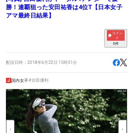
勝！連覇狙った安田祐香は4位T【日本女子
アマ最終日結果】
コメン
ト
0
件
配信日時：
2018年6月22日 15時51分
#
吉田優利
国内女子