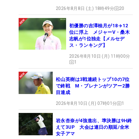
2026年8月8日 (土) 18時49分
20
初優勝の吉澤柚月が18→12
位に浮上 メジャーV・桑木
志帆が1位独走【メルセデ
ス・ランキング】
2026年8月10日 (月) 11時00分
1
松山英樹は3戦連続トップ10の7位
で終戦 M・ブレナンがツアー2勝
目達成
2026年8月10日 (月) 07時01分
1
岩永杏奈が4強進出、準決勝は9H終
えて3UP 大会は連日の順延/全米
女子アマ