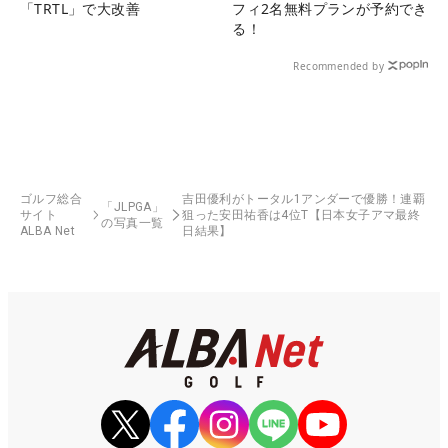
「TRTL」で大改善
フィ2名無料プランが予約でき
る！
Recommended by
ゴルフ総合
吉田優利がトータル1アンダーで優勝！連覇
「JLPGA」
サイト
狙った安田祐香は4位T【日本女子アマ最終
の写真一覧
ALBA Net
日結果】