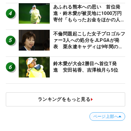
あふれる熊本への思い 首位発
4
進・鈴木愛が被災地に1000万円
寄付「もらったお金をほかの人
に」
不倫問題起こした女子プロゴルフ
5
ァー3人への処分をJLPGAが発
表 栗永遼キャディは9年間の立
ち入り禁止
鈴木愛が大会2勝目へ首位T発
6
進 安田祐香、吉澤柚月ら5位
ランキングをもっと見る
ページ上部へ