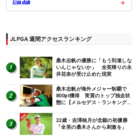
→
記録成績
JLPGA 週間アクセスランキング
桑木志帆の優勝に「もう到達しな
1
いんじゃないか」 全英帰りの永
井花奈が受け止めた現実
桑木志帆が海外メジャー制覇で
2
800pt獲得 実質のトップ独走状
態に【メルセデス・ランキング番
外編】
22歳・吉澤柚月が念願の初優勝
3
「全英の桑木さんから刺激を」