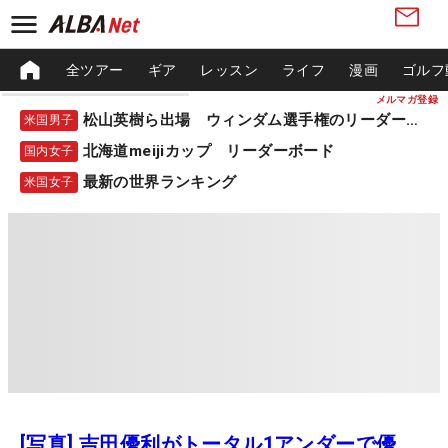
全ツアー
ギア
レッスン
ライフ
漫画
ゴルフ
メルマガ登録
松山英樹ら出場 ウィンダム選手権のリーダーボード
米国男子
北海道meijiカップ リーダーボード
国内女子
最新の世界ランキング
米国女子
[写真] 吉田優利がトータル1アンダーで優