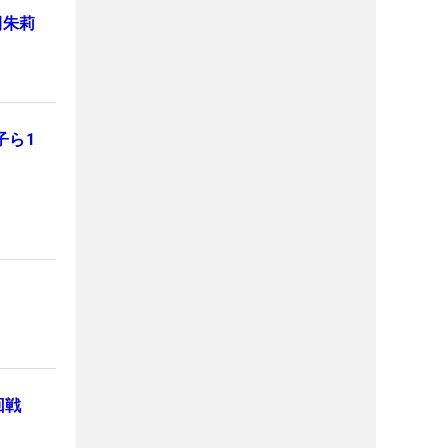
間朱莉
子ら1
回戦