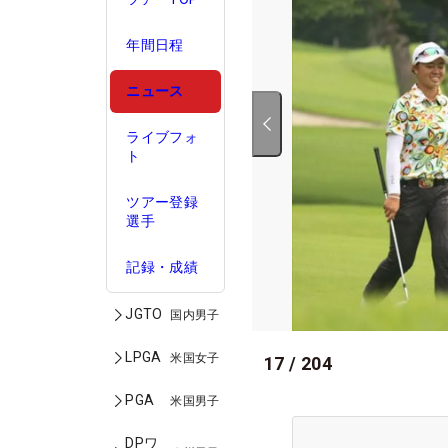
年間日程
ニュース
ライブフォ
ト
ツアー登録
選手
記録・成績
JGTO
国内男子
LPGA
米国女子
17
/
204
PGA
米国男子
DPワ