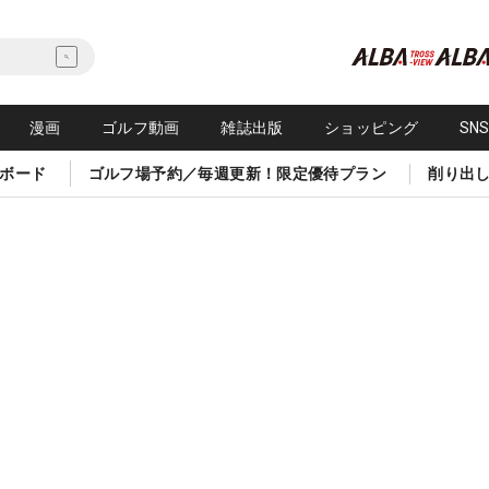
漫画
ゴルフ動画
雑誌出版
ショッピング
SN
ボード
ゴルフ場予約／毎週更新！限定優待プラン
削り出