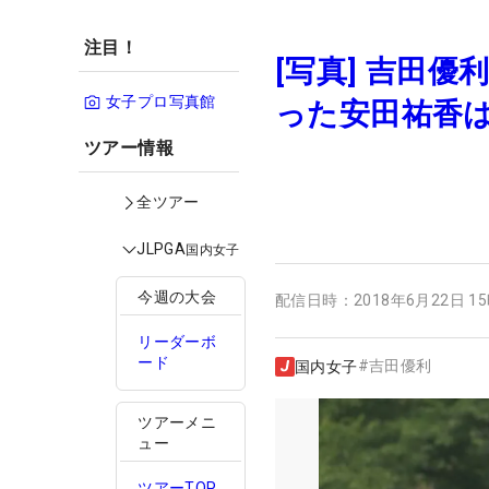
注目！
[写真] 吉田
女子プロ写真館
った安田祐香は
ツアー情報
全ツアー
JLPGA
国内女子
今週の大会
配信日時：
2018年6月22日 1
リーダーボ
ード
#
吉田優利
国内女子
ツアーメニ
ュー
ツアーTOP