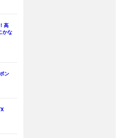
！高
にかな
ーポン
X