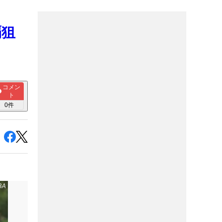
覇狙
コメン
ト
0
件