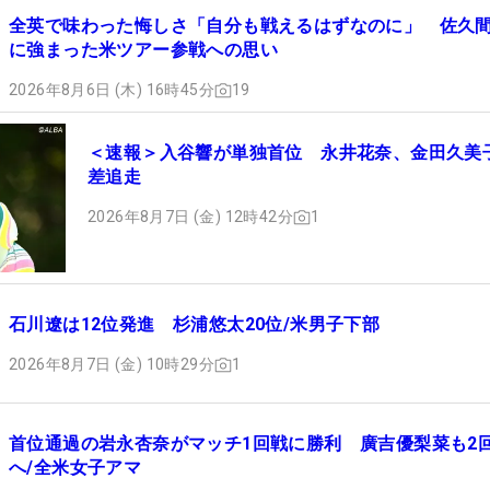
全英で味わった悔しさ「自分も戦えるはずなのに」 佐久
に強まった米ツアー参戦への思い
2026年8月6日 (木) 16時45分
19
＜速報＞入谷響が単独首位 永井花奈、金田久美
差追走
2026年8月7日 (金) 12時42分
1
石川遼は12位発進 杉浦悠太20位/米男子下部
2026年8月7日 (金) 10時29分
1
首位通過の岩永杏奈がマッチ1回戦に勝利 廣吉優梨菜も2
へ/全米女子アマ