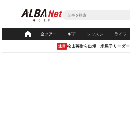
全ツアー
ギア
レッスン
ライフ
松山英樹ら出場 米男子リーダー
注目