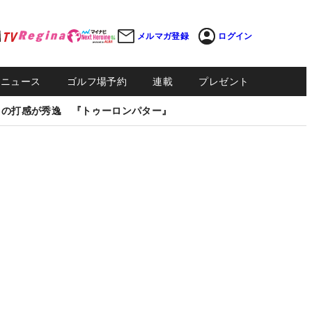
メルマガ登録
ログイン
Sニュース
ゴルフ場予約
連載
プレゼント
しの打感が秀逸 『トゥーロンパター』