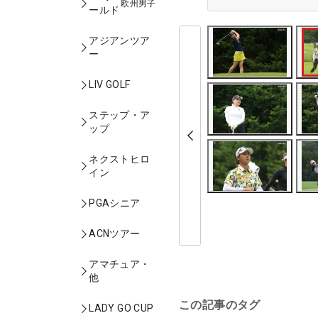
欧州男子
ールド
アジアンツア
ー
LIV GOLF
ステップ・ア
ップ
ネクストヒロ
イン
PGAシニア
ACNツアー
アマチュア・
他
この記事のタグ
LADY GO CUP