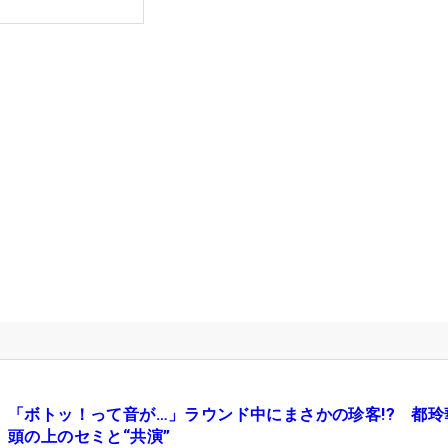
「ボトッ！って音が…」ラウンド中にまさかの珍客!? 都玲
頭の上のセミと“共演”