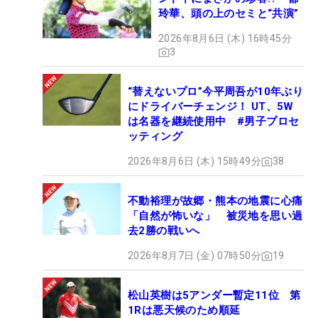
玲華、頭の上のセミと“共演”
2026年8月6日 (木) 16時45分
3
“替えないプロ”今平周吾が10年ぶり
にドライバーチェンジ！ UT、5W
は名器を継続使用中 #男子プロセ
ッティング
2026年8月6日 (木) 15時49分
38
不動裕理が故郷・熊本の地震に心痛
「自然が怖いな」 被災地を思い過
去2勝の戦いへ
2026年8月7日 (金) 07時50分
19
松山英樹は5アンダー暫定11位 第
1Rは悪天候のため順延