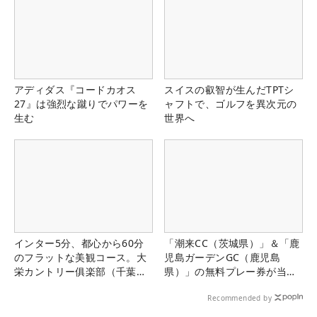
アディダス『コードカオス
スイスの叡智が生んだTPTシ
27』は強烈な蹴りでパワーを
ャフトで、ゴルフを異次元の
生む
世界へ
インター5分、都心から60分
「潮来CC（茨城県）」＆「鹿
のフラットな美観コース。大
児島ガーデンGC（鹿児島
栄カントリー俱楽部（千葉
県）」の無料プレー券が当た
県）
る！！
Recommended by