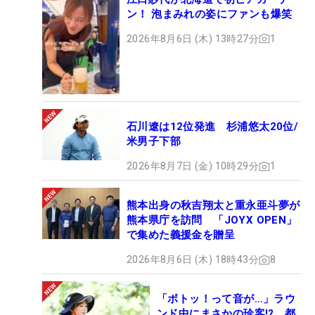
ン！ 泡まみれの姿にファンも爆笑
2026年8月6日 (木) 13時27分
1
石川遼は12位発進 杉浦悠太20位/
米男子下部
2026年8月7日 (金) 10時29分
1
熊本出身の秋吉翔太と重永亜斗夢が
熊本県庁を訪問 「JOYX OPEN」
で集めた義援金を贈呈
2026年8月6日 (木) 18時43分
8
「ボトッ！って音が…」ラウ
ンド中にまさかの珍客!? 都