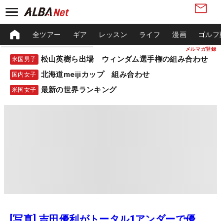
全ツアー
ギア
レッスン
ライフ
漫画
ゴルフ
メルマガ登録
松山英樹ら出場 ウィンダム選手権の組み合わせ
米国男子
北海道meijiカップ 組み合わせ
国内女子
最新の世界ランキング
米国女子
[写真] 吉田優利がトータル1アンダーで優