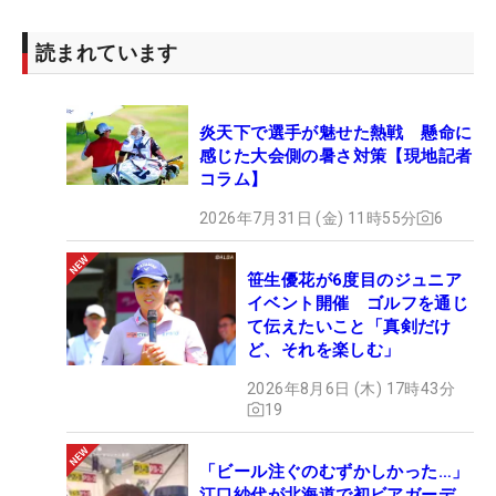
読まれています
炎天下で選手が魅せた熱戦 懸命に
感じた大会側の暑さ対策【現地記者
コラム】
2026年7月31日 (金) 11時55分
6
笹生優花が6度目のジュニア
イベント開催 ゴルフを通じ
て伝えたいこと「真剣だけ
ど、それを楽しむ」
2026年8月6日 (木) 17時43分
19
「ビール注ぐのむずかしかった…」
江口紗代が北海道で初ビアガーデ