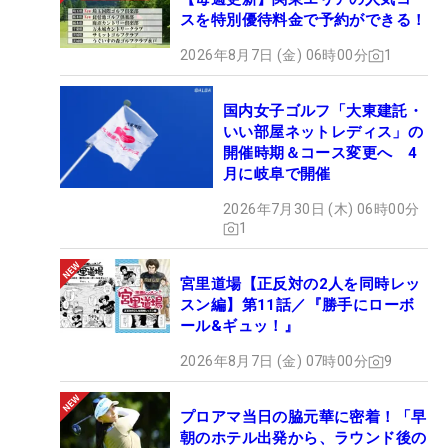
スを特別優待料金で予約ができる！
2026年8月7日 (金) 06時00分
1
国内女子ゴルフ「大東建託・
いい部屋ネットレディス」の
開催時期＆コース変更へ 4
月に岐阜で開催
2026年7月30日 (木) 06時00分
1
宮里道場【正反対の2人を同時レッ
スン編】第11話／『勝手にローボ
ール&ギュッ！』
2026年8月7日 (金) 07時00分
9
プロアマ当日の脇元華に密着！「早
朝のホテル出発から、ラウンド後の