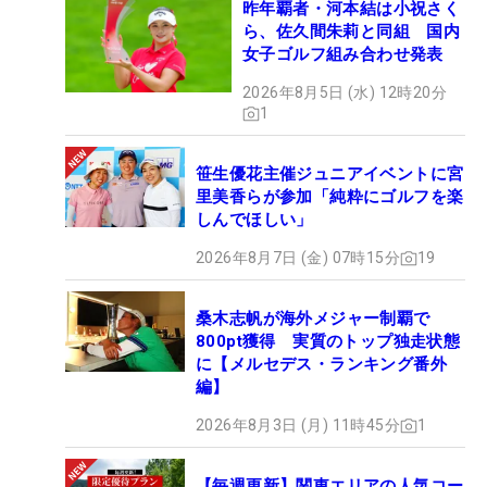
昨年覇者・河本結は小祝さく
ら、佐久間朱莉と同組 国内
女子ゴルフ組み合わせ発表
2026年8月5日 (水) 12時20分
1
笹生優花主催ジュニアイベントに宮
里美香らが参加「純粋にゴルフを楽
しんでほしい」
2026年8月7日 (金) 07時15分
19
桑木志帆が海外メジャー制覇で
800pt獲得 実質のトップ独走状態
に【メルセデス・ランキング番外
編】
2026年8月3日 (月) 11時45分
1
【毎週更新】関東エリアの人気コー