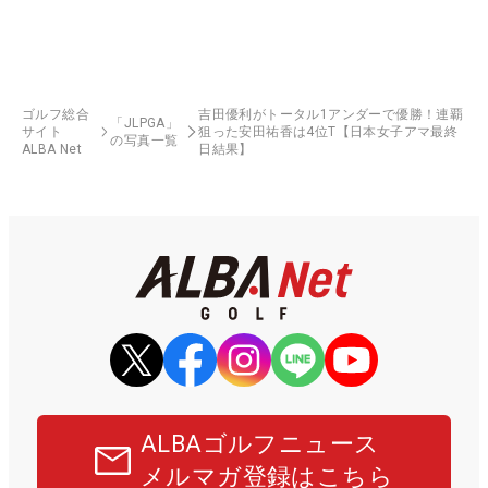
ゴルフ総合
吉田優利がトータル1アンダーで優勝！連覇
「JLPGA」
サイト
狙った安田祐香は4位T【日本女子アマ最終
の写真一覧
ALBA Net
日結果】
ALBAゴルフニュース
メルマガ登録はこちら