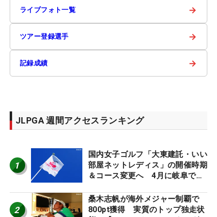
→
ライブフォト一覧
→
ツアー登録選手
→
記録成績
JLPGA 週間アクセスランキング
国内女子ゴルフ「大東建託・いい
1
部屋ネットレディス」の開催時期
＆コース変更へ 4月に岐阜で開
催
桑木志帆が海外メジャー制覇で
2
800pt獲得 実質のトップ独走状