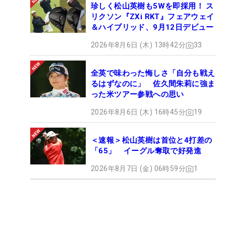
珍しく松山英樹も5Wを即採用！ ス
リクソン『ZXi RKT』フェアウェイ
＆ハイブリッド、9月12日デビュー
2026年8月6日 (木) 13時42分
33
全英で味わった悔しさ「自分も戦え
るはずなのに」 佐久間朱莉に強ま
った米ツアー参戦への思い
2026年8月6日 (木) 16時45分
19
＜速報＞松山英樹は首位と4打差の
「65」 イーグル奪取で好発進
2026年8月7日 (金) 06時59分
1