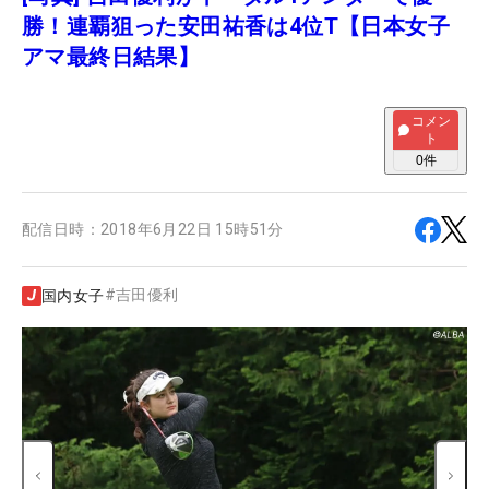
勝！連覇狙った安田祐香は4位T【日本女子
アマ最終日結果】
コメン
ト
0
件
配信日時：
2018年6月22日 15時51分
#
吉田優利
国内女子