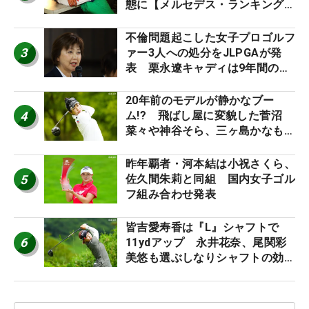
態に【メルセデス・ランキング番
外編】
不倫問題起こした女子プロゴルフ
3
ァー3人への処分をJLPGAが発
表 栗永遼キャディは9年間の立
ち入り禁止
20年前のモデルが静かなブー
4
ム!? 飛ばし屋に変貌した菅沼
菜々や神谷そら、三ヶ島かなも使
う“名器”が人気な理由【ツアープ
ロたちの“飛ばしギア”】
昨年覇者・河本結は小祝さくら、
5
佐久間朱莉と同組 国内女子ゴル
フ組み合わせ発表
皆吉愛寿香は『L』シャフトで
6
11ydアップ 永井花奈、尾関彩
美悠も選ぶしなりシャフトの効果
【ツアープロたちの“飛ばしギ
ア”】