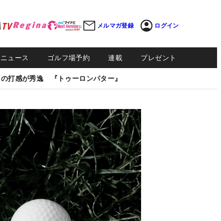
メルマガ登録
ログイン
Sニュース
ゴルフ場予約
連載
プレゼント
しの打感が秀逸 『トゥーロンパター』