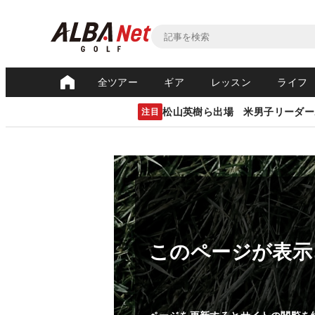
全ツアー
ギア
レッスン
ライフ
松山英樹ら出場 米男子リーダー
注目
このページが表示