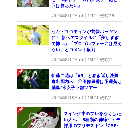
回は勝ちたい」
2026年8月7日 (金) 17時29分
19
セキ・ユウティンが前髪パッツン
に！ 新ヘアスタイルに「美しすぎ
て怖い」「プロゴルファーには見え
ない」とコメント殺到
2026年8月7日 (金) 15時29分
7
伊藤二花は「69」と巻き返し決勝
進出圏内へ 谷田侑里香は予選落ち
濃厚/米女子下部ツアー
2026年8月8日 (土) 10時15分
1
スイング中のブレをなくした
い人へ！ 3種類の伸縮性ヒモ
採用のブリヂストン『ZSP-