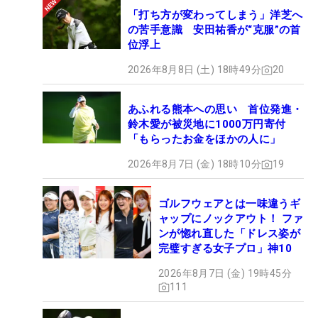
「打ち方が変わってしまう」洋芝へ
の苦手意識 安田祐香が“克服”の首
位浮上
2026年8月8日 (土) 18時49分
20
あふれる熊本への思い 首位発進・
鈴木愛が被災地に1000万円寄付
「もらったお金をほかの人に」
2026年8月7日 (金) 18時10分
19
ゴルフウェアとは一味違うギ
ャップにノックアウト！ ファ
ンが惚れ直した「ドレス姿が
完璧すぎる女子プロ」神10
2026年8月7日 (金) 19時45分
111