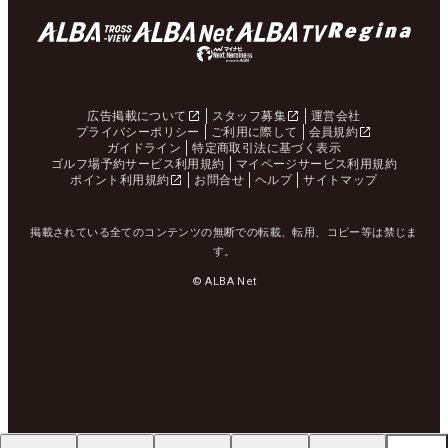
広告掲載について
スタッフ募集
運営会社
プライバシーポリシー
ご利用に際して
会員規約
ガイドライン
特定商取引法に基づく表示
ゴルフ場予約サービス利用規約
マイページサービス利用規約
ポイント利用規約
お問合せ
ヘルプ
サイトマップ
掲載されている全てのコンテンツの無断での転載、転用、コピー等は禁じま
す。
© ALBA Net