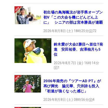
初出場の鳥海颯汰が岩手県オープン
初V「この大会を機にどんどん上
に」 シニアの部は宮本勝昌が連覇
2026年8月8日 (土) 18時25分
72
鈴木愛が大会2勝目へ首位T発
進 安田祐香、吉澤柚月ら5
位
2026年8月7日 (金) 16時14分
1
2006年発売の『ツアーAD PT』が
再び脚光 脇元華、穴井詩も投入
「初速が強くなった感じ」
2026年8月8日 (土) 08時56分
4