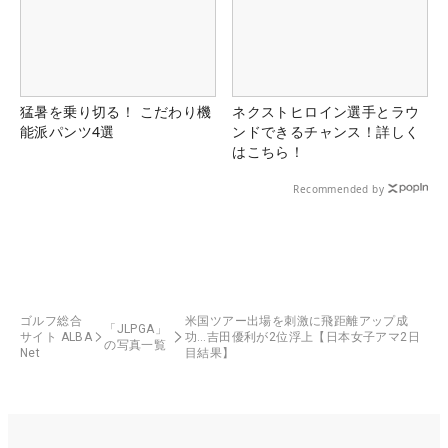
猛暑を乗り切る！ こだわり機
ネクストヒロイン選手とラウ
能派パンツ4選
ンドできるチャンス！詳しく
はこちら！
Recommended by
ゴルフ総合
米国ツアー出場を刺激に飛距離アップ成
「JLPGA」
サイト ALBA
功…吉田優利が2位浮上【日本女子アマ2日
の写真一覧
Net
目結果】