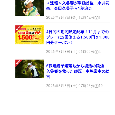
＜速報＞入谷響が単独首位 永井花
奈、金田久美子ら1差追走
2026年8月7日 (金) 12時42分
1
4日間の期間限定配布！11月までの
プレーに2回使える1,500円＆1,000
円分クーポン！
2026年8月8日 (土) 06時00分
2
6戦連続予選落ちから復活の狼煙
入谷響を救った師匠・中嶋常幸の助
言
2026年8月8日 (土) 07時45分
19