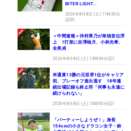
BITER LIGHT
MAGICLACE』、8月8日デビ
2026年8月8日 (土) 11時30分
ュー
30
＜中間速報＞仲村果乃が単独首位浮
上 1打差に吉澤柚月、小林光希、
全美貞
2026年8月8日 (土) 13時04分
1
米通算13勝の元世界1位がキャリア
初、プレーオフ進出逃す 18年連
続出場記録も終止符「何事も永遠に
続けられない」
2026年8月8日 (土) 10時00分
1
「パーティーしようぜ！」身長
154cmの小さなドラコン女子・鈴