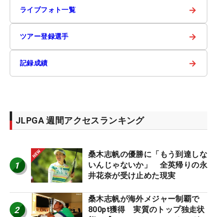
→
ライブフォト一覧
→
ツアー登録選手
→
記録成績
JLPGA 週間アクセスランキング
桑木志帆の優勝に「もう到達しな
1
いんじゃないか」 全英帰りの永
井花奈が受け止めた現実
桑木志帆が海外メジャー制覇で
2
800pt獲得 実質のトップ独走状