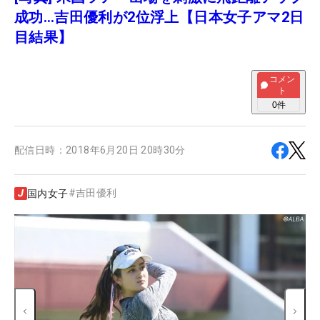
成功…吉田優利が2位浮上【日本女子アマ2日
目結果】
コメン
ト
0
件
配信日時：
2018年6月20日 20時30分
#
吉田優利
国内女子