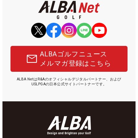
ALBAゴルフニュース
メルマガ登録はこちら
ALBA NetはR&Aのオフィシャルデジタルパートナー、および
USLPGAの日本公式サイトパートナーです。