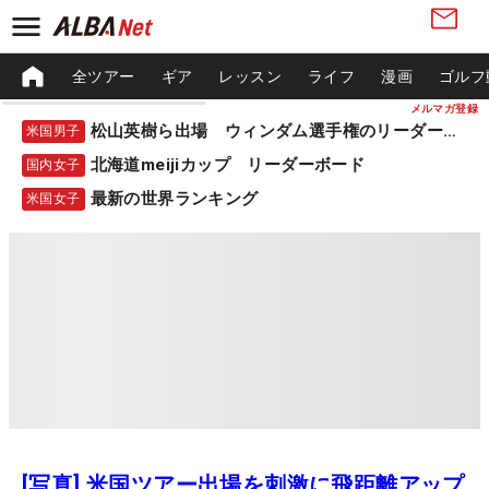
全ツアー
ギア
レッスン
ライフ
漫画
ゴルフ
メルマガ登録
松山英樹ら出場 ウィンダム選手権のリーダーボード
米国男子
北海道meijiカップ リーダーボード
国内女子
最新の世界ランキング
米国女子
[写真] 米国ツアー出場を刺激に飛距離アップ