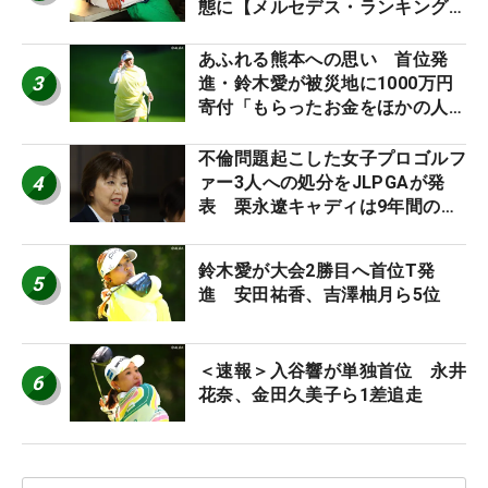
態に【メルセデス・ランキング番
外編】
あふれる熊本への思い 首位発
3
進・鈴木愛が被災地に1000万円
寄付「もらったお金をほかの人
に」
不倫問題起こした女子プロゴルフ
4
ァー3人への処分をJLPGAが発
表 栗永遼キャディは9年間の立
ち入り禁止
鈴木愛が大会2勝目へ首位T発
5
進 安田祐香、吉澤柚月ら5位
＜速報＞入谷響が単独首位 永井
6
花奈、金田久美子ら1差追走