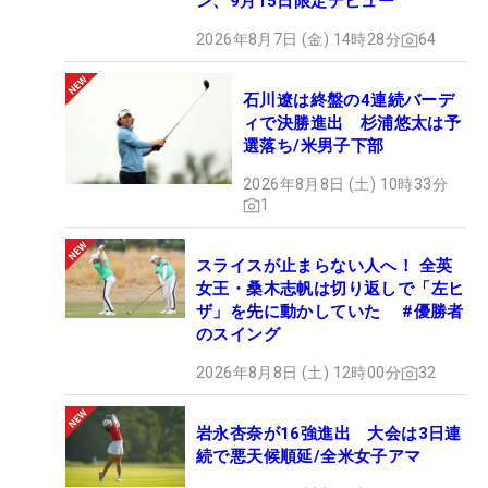
ン、9月15日限定デビュー
2026年8月7日 (金) 14時28分
64
石川遼は終盤の4連続バーデ
ィで決勝進出 杉浦悠太は予
選落ち/米男子下部
2026年8月8日 (土) 10時33分
1
スライスが止まらない人へ！ 全英
女王・桑木志帆は切り返しで「左ヒ
ザ」を先に動かしていた #優勝者
のスイング
2026年8月8日 (土) 12時00分
32
岩永杏奈が16強進出 大会は3日連
続で悪天候順延/全米女子アマ