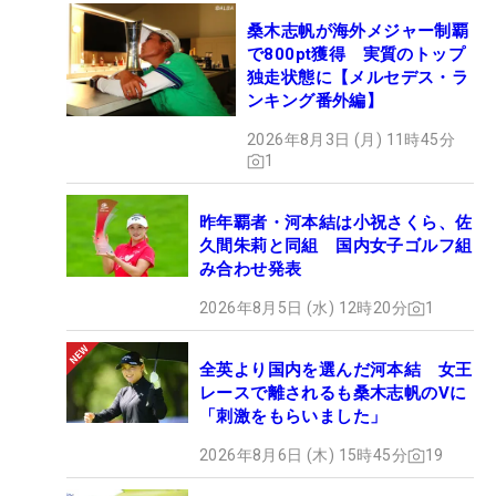
桑木志帆が海外メジャー制覇
で800pt獲得 実質のトップ
独走状態に【メルセデス・ラ
ンキング番外編】
2026年8月3日 (月) 11時45分
1
昨年覇者・河本結は小祝さくら、佐
久間朱莉と同組 国内女子ゴルフ組
み合わせ発表
2026年8月5日 (水) 12時20分
1
全英より国内を選んだ河本結 女王
レースで離されるも桑木志帆のVに
「刺激をもらいました」
2026年8月6日 (木) 15時45分
19