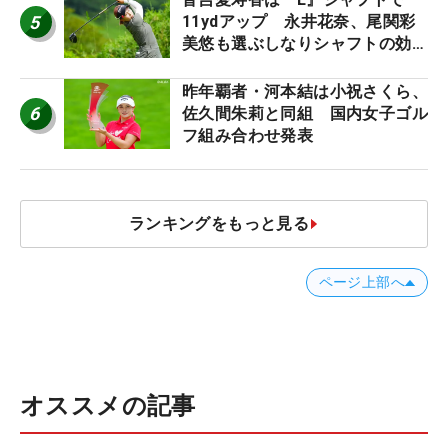
5
11ydアップ 永井花奈、尾関彩
美悠も選ぶしなりシャフトの効果
【ツアープロたちの“飛ばしギ
ア”】
昨年覇者・河本結は小祝さくら、
6
佐久間朱莉と同組 国内女子ゴル
フ組み合わせ発表
ランキングをもっと見る
ページ上部へ
オススメの記事