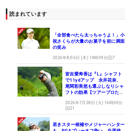
読まれています
「全部食べたら太っちゃうよ！」小
祝さくらが大量のお菓子を前に満面
の笑み
2026年8月6日 (木) 14時09分
7
皆吉愛寿香は『L』シャフト
で11ydアップ 永井花奈、
尾関彩美悠も選ぶしなりシャ
フトの効果【ツアープロたち
の“飛ばしギア”】
2026年7月28日 (火) 16時00分
21
若きスター候補やメジャーハンター
も PGAプレーオフ争い、当落線