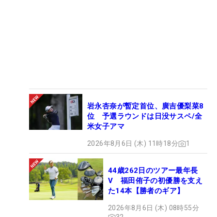
岩永杏奈が暫定首位、廣吉優梨菜8
位 予選ラウンドは日没サスペ/全
米女子アマ
2026年8月6日 (木) 11時18分
1
44歳262日のツアー最年長
V 福田侑子の初優勝を支え
た14本【勝者のギア】
2026年8月6日 (木) 08時55分