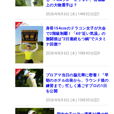
上の大物選手は？
2026年8月6日 (木) 14時02分
1
身長154cmのドラコン女子が大会
で2階級制覇！「40°近い気温」の
激闘後は“2日連続もつ鍋”でスタミ
ナ回復!?
2026年8月6日 (木) 10時43分
9
プロアマ当日の脇元華に密着！「早
朝のホテル出発から、ラウンド後の
練習まで」忙しく過ごすプロの1日
を公開
2026年8月6日 (木) 15時50分
1