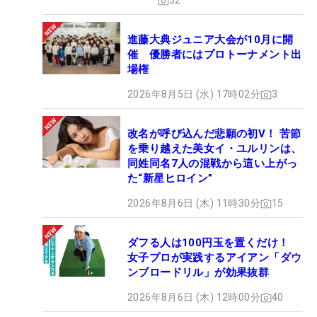
32
進藤大典ジュニア大会が10月に開
催 優勝者にはプロトーナメント出
場権
2026年8月5日 (水) 17時02分
3
改名が呼び込んだ悲願の初V！ 苦節
を乗り越えた美女イ・ユルリンは、
同姓同名7人の混戦から這い上がっ
た“新星ヒロイン”
2026年8月6日 (木) 11時30分
15
ダフる人は100円玉を置くだけ！
女子プロが実践するアイアン「ダウ
ンブロードリル」が効果抜群
2026年8月6日 (木) 12時00分
40