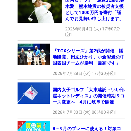
国内女子ツアー通算22勝の鈴
木愛 熊本地震の被災者支援
として1000万円を寄付「謹
んでお見舞い申し上げます」
2026年8月4日 (火) 17時07分
1
『TGXシリーズ』第2戦が開催 幡
地隆寛、田辺ひかり、小倉彩愛の中
国四国チームが勝利「最高です」
2026年7月28日 (火) 17時30分
1
国内女子ゴルフ「大東建託・いい部
屋ネットレディス」の開催時期＆コ
ース変更へ 4月に岐阜で開催
2026年7月30日 (木) 06時00分
1
8－9月のプレーに使える！対象コ