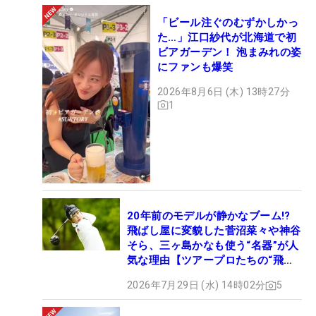
「ビール注ぐのむずかしかっ
た…」江口紗代が北海道で初
ビアガーデン！ 泡まみれの姿
にファンも爆笑
2026年8月6日 (木) 13時27分
1
20年前のモデルが静かなブーム!?
飛ばし屋に変貌した菅沼菜々や神谷
そら、三ヶ島かなも使う“名器”が人
気な理由【ツアープロたちの“飛ば
しギア”】
2026年7月29日 (水) 14時02分
5