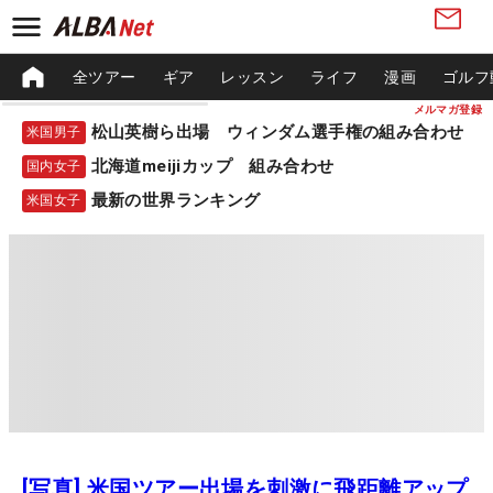
全ツアー
ギア
レッスン
ライフ
漫画
ゴルフ
メルマガ登録
松山英樹ら出場 ウィンダム選手権の組み合わせ
米国男子
北海道meijiカップ 組み合わせ
国内女子
最新の世界ランキング
米国女子
[写真] 米国ツアー出場を刺激に飛距離アップ