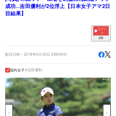
成功…吉田優利が2位浮上【日本女子アマ2日
目結果】
コメン
ト
0
件
配信日時：
2018年6月20日 20時30分
#
吉田優利
国内女子