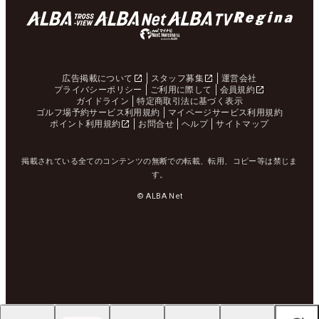
広告掲載について
スタッフ募集
運営会社
プライバシーポリシー
ご利用に際して
会員規約
ガイドライン
特定商取引法に基づく表示
ゴルフ場予約サービス利用規約
マイページサービス利用規約
ポイント利用規約
お問合せ
ヘルプ
サイトマップ
掲載されている全てのコンテンツの無断での転載、転用、コピー等は禁じま
す。
© ALBA Net