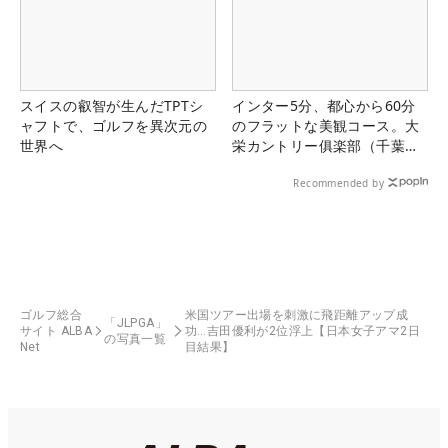
スイスの叡智が生んだTPTシ
インター5分、都心から60分
ャフトで、ゴルフを異次元の
のフラットな美観コース。大
世界へ
栄カントリー俱楽部（千葉
県）
Recommended by
ゴルフ総合
米国ツアー出場を刺激に飛距離アップ成
「JLPGA」
サイト ALBA
功…吉田優利が2位浮上【日本女子アマ2日
の写真一覧
Net
目結果】