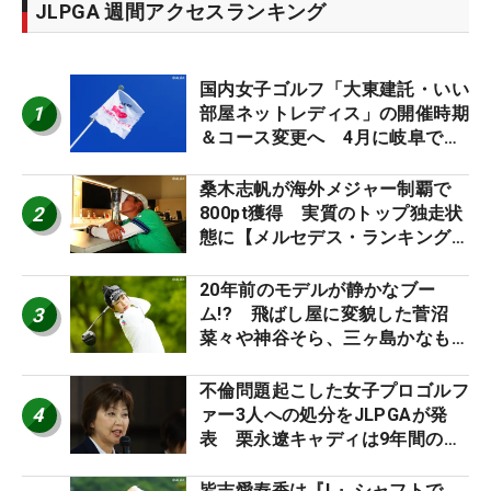
JLPGA 週間アクセスランキング
国内女子ゴルフ「大東建託・いい
1
部屋ネットレディス」の開催時期
＆コース変更へ 4月に岐阜で開
催
桑木志帆が海外メジャー制覇で
2
800pt獲得 実質のトップ独走状
態に【メルセデス・ランキング番
外編】
20年前のモデルが静かなブー
3
ム!? 飛ばし屋に変貌した菅沼
菜々や神谷そら、三ヶ島かなも使
う“名器”が人気な理由【ツアープ
ロたちの“飛ばしギア”】
不倫問題起こした女子プロゴルフ
4
ァー3人への処分をJLPGAが発
表 栗永遼キャディは9年間の立
ち入り禁止
皆吉愛寿香は『L』シャフトで