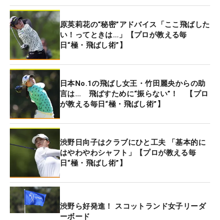
（261.08ヤード）に立っており、37歳ながらパワー
原英莉花の“秘密”アドバイス「ここ飛ばした
を生かして第一線で戦っている。
い！ってときは…」【プロが教える毎
日“極・飛ばし術”】
最大飛距離を引き出す秘訣は、「可動域をしっかり
保つこと」。そして「筋力トレーニングもそれなり
に入れている」ことと話す。
日本No.1の飛ばし女王・竹田麗央からの助
言は… 飛ばすために“振らない”！ 【プロ
が教える毎日“極・飛ばし術”】
シャフトクロスになるほど大きく振りかぶるバック
スイングから生み出される深い捻転差が、豪快な一
打を支えている。その土台となるのが、肩甲骨周り
渋野日向子はクラブにひと工夫 「基本的に
をはじめとした広範囲にわたる高い可動域だ。
はやわやわシャフト」【プロが教える毎
日“極・飛ばし術”】
ただ、飛距離アップには上半身の捻転差が欠かせな
いが、アマチュアにとっては振り遅れの原因になる
場合もある。インパクトの瞬間にタイミングを合わ
渋野ら好発進！ スコットランド女子リーダ
せるには柔軟性に加え、それを支える下半身の強さ
ーボード