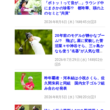
「ボトッ！って音が…」ラウンド中
にまさかの珍客!? 都玲華、頭の上
のセミと“共演”
2026年8月6日 (木) 16時45分
3
20年前のモデルが静かなブー
ム!? 飛ばし屋に変貌した菅
沼菜々や神谷そら、三ヶ島か
なも使う“名器”が人気な理由
【ツアープロたちの“飛ばし
2026年7月29日 (水) 14時02分
ギア”】
5
昨年覇者・河本結は小祝さくら、佐
久間朱莉と同組 国内女子ゴルフ組
み合わせ発表
2026年8月5日 (水) 12時20分
1