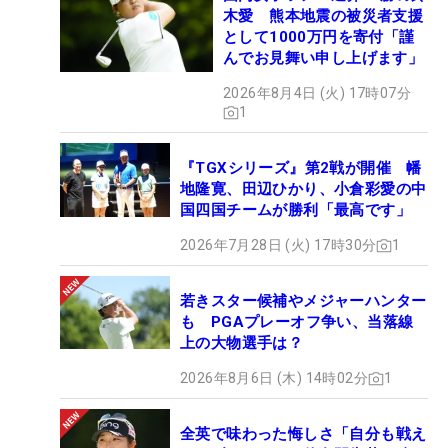
木愛 熊本地震の被災者支援
として1000万円を寄付「謹
んでお見舞い申し上げます」
2026年8月4日 (火) 17時07分
1
『TGXシリーズ』第2戦が開催 幡
地隆寛、田辺ひかり、小倉彩愛の中
国四国チームが勝利「最高です」
2026年7月28日 (火) 17時30分
1
若きスター候補やメジャーハンター
も PGAプレーオフ争い、当落線
上の大物選手は？
2026年8月6日 (木) 14時02分
1
全英で味わった悔しさ「自分も戦え