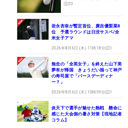
33
岩永杏奈が暫定首位、廣吉優梨菜8
位 予選ラウンドは日没サスペ/全
米女子アマ
2026年8月6日 (木) 11時18分
1
無念の「全英女子」を終えた山下美
夢有が帰国 きょうだい揃って神戸
の寿司屋で「バースデーディナ
ー？」
2026年8月6日 (木) 10時59分
1
炎天下で選手が魅せた熱戦 懸命に
感じた大会側の暑さ対策【現地記者
コラム】