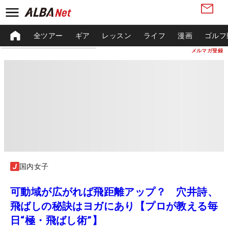
全ツアー
ギア
レッスン
ライフ
漫画
ゴルフ
メルマガ登録
国内女子
可動域が広がれば飛距離アップ？ 穴井詩、
飛ばしの秘訣はヨガにあり【プロが教える毎
日“極・飛ばし術”】