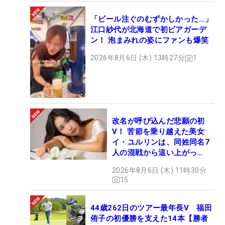
「ビール注ぐのむずかしかった…」
江口紗代が北海道で初ビアガーデ
ン！ 泡まみれの姿にファンも爆笑
2026年8月6日 (木) 13時27分
1
改名が呼び込んだ悲願の初
V！ 苦節を乗り越えた美女
イ・ユルリンは、同姓同名7
人の混戦から這い上がっ
た“新星ヒロイン”
2026年8月6日 (木) 11時30分
15
44歳262日のツアー最年長V 福田
侑子の初優勝を支えた14本【勝者