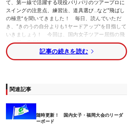
て、第一線で活躍する現役バリバリのツアープロに
スイングの注意点、練習法、道具選び…など“飛ばし
の極意”を聞いてきました！ 毎日、読んでいただ
き、“きのうの自分よりも1ヤードアップ”を目指して
いきましょう！ 今回は、国内女子ツアー屈指の飛
ばし屋・穴井詩。
記事の続きを読む
◇
今季第4戦の「ヤマハレディースオープン葛城」で
は、全美貞（韓国）とのプレーオフを制して通算6
関連記事
勝目を挙げた穴井。その圧倒的な飛距離が魅力で、
同大会においてもパー5で1イーグル、11バーディ
と、チャンスホールでスコアを積み上げて勝利を手
随時更新！ 国内女子・福岡大会のリーダ
繰り寄せた。ドライビングディスタンスでも上位の
ーボード
常連であり、2019年（260.67ヤード）、22年
（257.49ヤード）にツアー1位。今季も現時点で1位