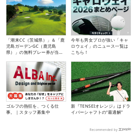
「潮来CC（茨城県）」＆「鹿
今年も男女プロが強い「キャ
児島ガーデンGC（鹿児島
ロウェイ」のニュース一覧は
県）」の無料プレー券が当た
こちら！
る！！
ゴルフの熱狂を、つくる仕
新『TENSEIオレンジ』はドラ
事。｜スタッフ募集中
イバーシャフトの“最適解”
Recommended by