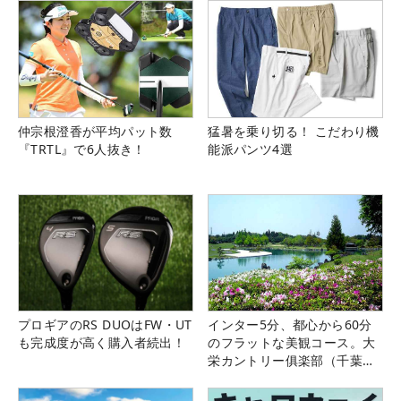
仲宗根澄香が平均パット数
猛暑を乗り切る！ こだわり機
『TRTL』で6人抜き！
能派パンツ4選
プロギアのRS DUOはFW・UT
インター5分、都心から60分
も完成度が高く購入者続出！
のフラットな美観コース。大
栄カントリー俱楽部（千葉
県）