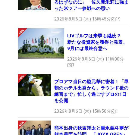
るはずなのに」 佐久間朱莉に強ま
った米ツアー参戦への思い
2026年8月6日 (木) 16時45分
19
LIVゴルフは来季も継続？
新たな投資家を獲得と発表、
9月には最終合意へ
2026年8月6日 (木) 11時00分
1
プロアマ当日の脇元華に密着！「早
朝のホテル出発から、ラウンド後の
練習まで」忙しく過ごすプロの1日
を公開
2026年8月6日 (木) 15時50分
1
熊本出身の秋吉翔太と重永亜斗夢が
熊本県庁を訪問 「JOYX OPEN」