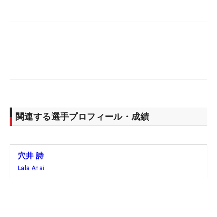
も必要だ。
高い可動域を保つために穴井は、「ヨガを取り入れ
ている」と明かす。ラウンド後のケアとしてヨガの
動きを活用し、体の柔軟性維持に役立てているとい
う。体が硬くて飛ばない…。筋トレはちょっとハー
ド…。そんな悩みを持つアマチュアゴルファーにと
って、ヨガの動きが、飛ばしの手助けをしてくれる
かも？
関連する選手プロフィール・成績
穴井 詩
Lala Anai