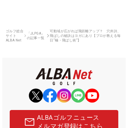
ゴルフ総合
可動域が広がれば飛距離アップ？ 穴井詩、
「JLPGA」
サイト
飛ばしの秘訣はヨガにあり【プロが教える毎
の記事一覧
ALBA Net
日“極・飛ばし術”】
ALBAゴルフニュース
メルマガ登録はこちら