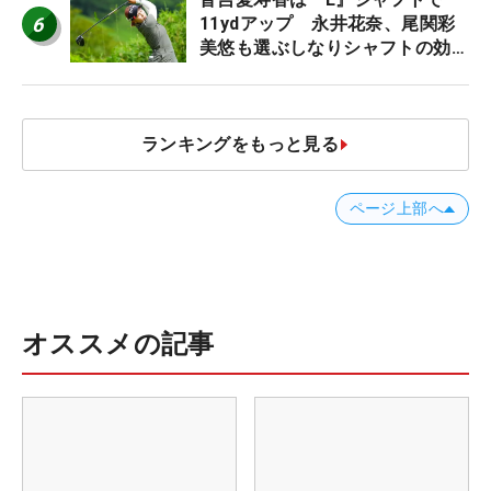
6
11ydアップ 永井花奈、尾関彩
美悠も選ぶしなりシャフトの効果
【ツアープロたちの“飛ばしギ
ア”】
ランキングをもっと見る
ページ上部へ
オススメの記事