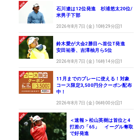
石川遼は12位発進 杉浦悠太20位/
米男子下部
2026年8月7日 (金) 10時29分
1
鈴木愛が大会2勝目へ首位T発進
安田祐香、吉澤柚月ら5位
2026年8月7日 (金) 16時14分
1
11月までのプレーに使える！対象
コース限定3,500円分クーポン配布
中！
2026年8月7日 (金) 06時00分
1
＜速報＞松山英樹は首位と4
打差の「65」 イーグル奪取
で好発進