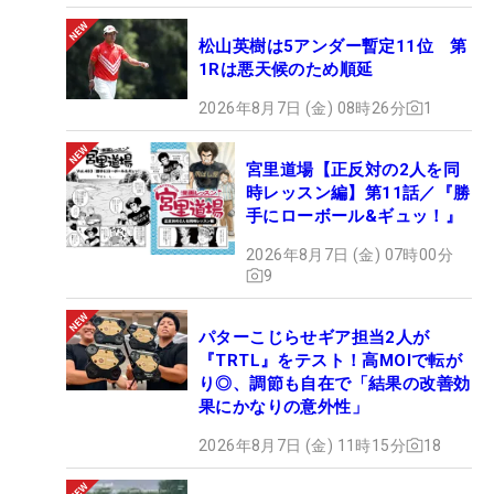
松山英樹は5アンダー暫定11位 第
1Rは悪天候のため順延
2026年8月7日 (金) 08時26分
1
宮里道場【正反対の2人を同
時レッスン編】第11話／『勝
手にローボール&ギュッ！』
2026年8月7日 (金) 07時00分
9
パターこじらせギア担当2人が
『TRTL』をテスト！高MOIで転が
り◎、調節も自在で「結果の改善効
果にかなりの意外性」
2026年8月7日 (金) 11時15分
18