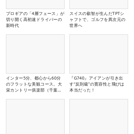
プロギアの「4層フェース」が
スイスの叡智が生んだTPTシ
切り開く高初速ドライバーの
ャフトで、ゴルフを異次元の
新時代
世界へ
インター5分、都心から60分
『G740』アイアンが引き出
のフラットな美観コース。大
す“反則級”の寛容性と飛びは
栄カントリー俱楽部（千葉
本当だった！
県）