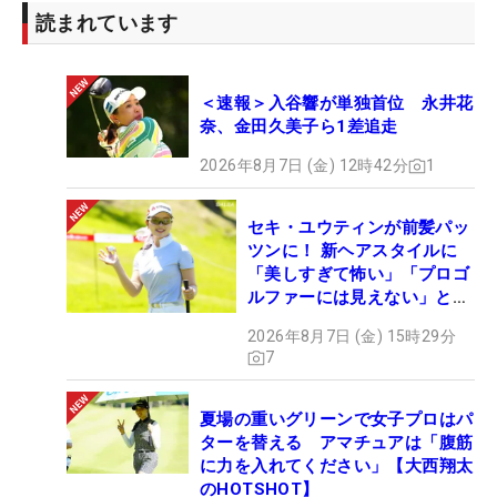
読まれています
＜速報＞入谷響が単独首位 永井花
奈、金田久美子ら1差追走
2026年8月7日 (金) 12時42分
1
セキ・ユウティンが前髪パッ
ツンに！ 新ヘアスタイルに
「美しすぎて怖い」「プロゴ
ルファーには見えない」とコ
メント殺到
2026年8月7日 (金) 15時29分
7
夏場の重いグリーンで女子プロはパ
ターを替える アマチュアは「腹筋
に力を入れてください」【大西翔太
のHOTSHOT】