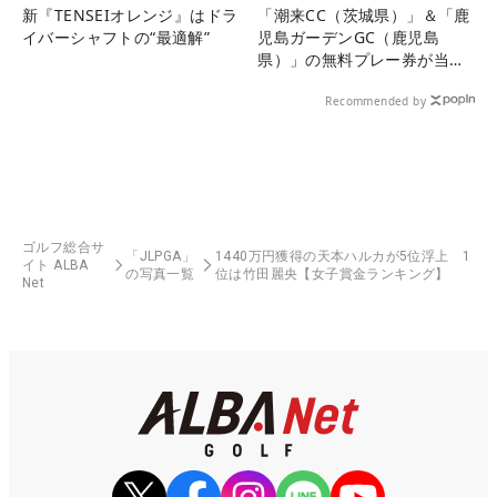
新『TENSEIオレンジ』はドラ
「潮来CC（茨城県）」＆「鹿
イバーシャフトの“最適解”
児島ガーデンGC（鹿児島
県）」の無料プレー券が当た
る！！
Recommended by
ゴルフ総合サ
「JLPGA」
1440万円獲得の天本ハルカが5位浮上 1
イト ALBA
の写真一覧
位は竹田麗央【女子賞金ランキング】
Net