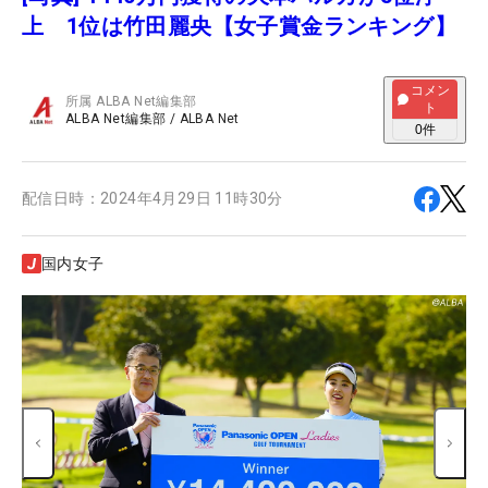
上 1位は竹田麗央【女子賞金ランキング】
コメン
所属
ALBA Net編集部
ト
ALBA Net編集部
/
ALBA Net
0
件
配信日時：
2024年4月29日 11時30分
国内女子