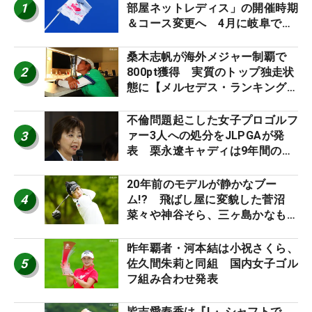
1
部屋ネットレディス」の開催時期
＆コース変更へ 4月に岐阜で開
催
桑木志帆が海外メジャー制覇で
2
800pt獲得 実質のトップ独走状
態に【メルセデス・ランキング番
外編】
不倫問題起こした女子プロゴルフ
3
ァー3人への処分をJLPGAが発
表 栗永遼キャディは9年間の立
ち入り禁止
20年前のモデルが静かなブー
4
ム!? 飛ばし屋に変貌した菅沼
菜々や神谷そら、三ヶ島かなも使
う“名器”が人気な理由【ツアープ
ロたちの“飛ばしギア”】
昨年覇者・河本結は小祝さくら、
5
佐久間朱莉と同組 国内女子ゴル
フ組み合わせ発表
皆吉愛寿香は『L』シャフトで