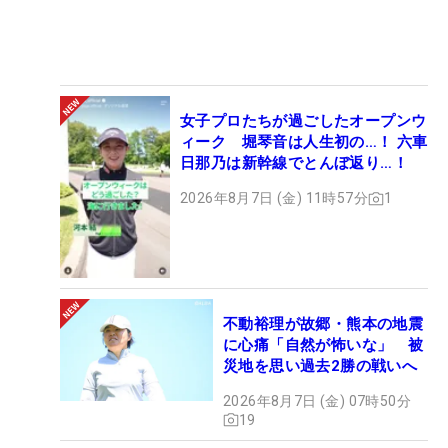
女子プロたちが過ごしたオープンウ
ィーク 堀琴音は人生初の…！ 六車
日那乃は新幹線でとんぼ返り…！
2026年8月7日 (金) 11時57分
1
不動裕理が故郷・熊本の地震
に心痛「自然が怖いな」 被
災地を思い過去2勝の戦いへ
2026年8月7日 (金) 07時50分
19