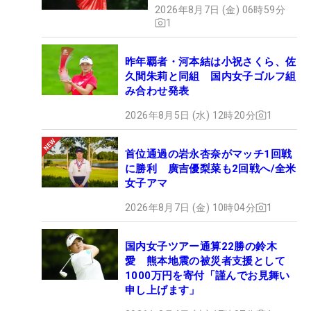
2026年8月7日 (金) 06時59分
1
昨年覇者・河本結は小祝さくら、佐
久間朱莉と同組 国内女子ゴルフ組
み合わせ発表
2026年8月5日 (水) 12時20分
1
首位通過の岩永杏奈がマッチ1回戦
に勝利 廣吉優梨菜も2回戦へ/全米
女子アマ
2026年8月7日 (金) 10時04分
1
国内女子ツアー通算22勝の鈴木
愛 熊本地震の被災者支援として
1000万円を寄付「謹んでお見舞い
申し上げます」