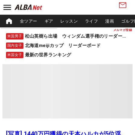
全ツアー
ギア
レッスン
ライフ
漫画
ゴルフ
メルマガ登録
松山英樹ら出場 ウィンダム選手権のリーダーボード
米国男子
北海道meijiカップ リーダーボード
国内女子
最新の世界ランキング
米国女子
[写真] 1440万円獲得の天本ハルカが5位浮