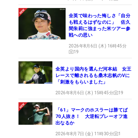
全英で味わった悔しさ「自分
も戦えるはずなのに」 佐久
間朱莉に強まった米ツアー参
戦への思い
2026年8月6日 (木) 16時45分
19
全英より国内を選んだ河本結 女王
レースで離されるも桑木志帆のVに
「刺激をもらいました」
2026年8月6日 (木) 15時45分
19
「61」マークのホスラーは勝てば
70人抜き！ 大逆転プレーオフ進
出なるか
2026年8月7日 (金) 11時30分
1