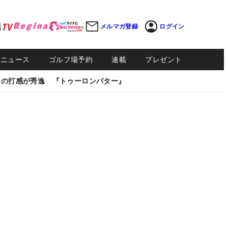
メルマガ登録
ログイン
Sニュース
ゴルフ場予約
連載
プレゼント
しの打感が秀逸 『トゥーロンパター』