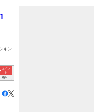
1
ンキン
コメン
ト
0
件