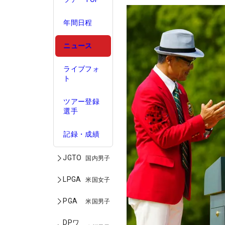
年間日程
ニュース
ライブフォ
ト
ツアー登録
選手
記録・成績
JGTO
国内男子
LPGA
米国女子
PGA
米国男子
DPワ