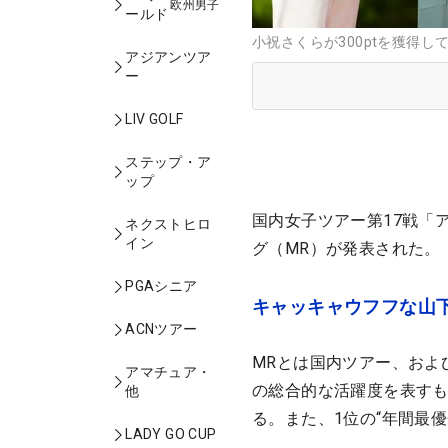
欧州男子
ールド
小祝さくらが300ptを獲得し
アジアンツア
ー
LIV GOLF
ステップ・ア
ップ
国内女子ツアー第17戦「
ネクストヒロ
イン
グ（MR）が発表された。
PGAシニア
キャッキャウフフな山
ACNツアー
MRとは国内ツアー、およ
アマチュア・
の総合的な活躍度を表すも
他
る。また、1位の“年間最
LADY GO CUP