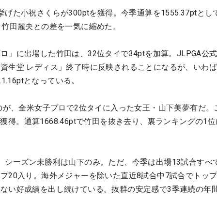
た小祝さくらが300ptを獲得。今季通算を1555.37ptとし
・竹田麗央との差を一気に縮めた。
」に出場した竹田は、32位タイで34ptを加算。JLPGA公
資生堂 レディス」終了時に反映されることになるが、いわば
1.16ptとなっている。
るのが、全米女子プロで2位タイに入った女王・山下美夢有だ。
点を獲得。通算1668.46ptで竹田を抜き去り、裏ランキングの1
、シーズン未勝利は山下のみ。ただ、今季は出場13試合すべ
プ20入り。海外メジャーを除いた直近8試合中7試合でトップ
ない好成績を出し続けている。抜群の安定感で3季連続の年