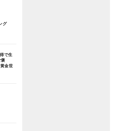
ング
獲得で生
ご褒
す黄金世