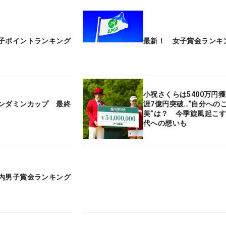
子ポイントランキング
最新！ 女子賞金ランキ
小祝さくらは5400万円
ンダミンカップ 最終
涯7億円突破…“自分への
美”は？ 今季旋風起こ
代への想いも
内男子賞金ランキング