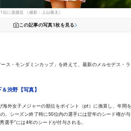
て1位に急接近 （撮影：上山敬太）
この記事の写真
1
枚を見る
アース・モンダミンカップ」を終えて、最新のメルセデス・ラ
下＆渋野【写真】
び海外女子メジャーの順位をポイント（pt）に換算し、年間
の。シーズン終了時に50位内の選手には翌年のシード権が与
優秀選手”には4年のシードが付与される。