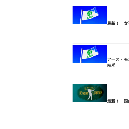
最新！ 女
アース・モ
結果
最新！ 国