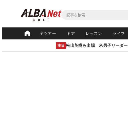
全ツアー
ギア
レッスン
ライフ
松山英樹ら出場 米男子リーダー
注目