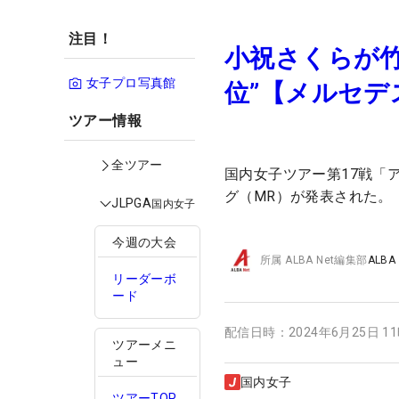
注目！
小祝さくらが竹
女子プロ写真館
位”【メルセデ
ツアー情報
全ツアー
国内女子ツアー第17戦「
グ（MR）が発表された。
JLPGA
国内女子
今週の大会
所属
ALBA Net編集部
ALBA
リーダーボ
ード
配信日時：
2024年6月25日 1
ツアーメニ
ュー
国内女子
ツアーTOP