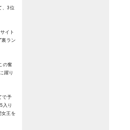
て、3位
式サイト
“裏ラン
この奮
位に躍り
てで予
5入り
間女王を