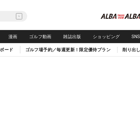
漫画
ゴルフ動画
雑誌出版
ショッピング
SN
ボード
ゴルフ場予約／毎週更新！限定優待プラン
削り出