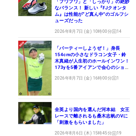
「フワフワ」と「しっかり」の絶妙
なバランス！ 新しい『FJクオンタ
ム』は性能が“ど真ん中”のゴルフシ
ューズだった
2026年8月7日 (金) 10時00分
14
「パーティーしようぜ！」身長
154cmの小さなドラコン女子・鈴
木真緒が人生初のホールインワン！
173yを5番アイアンで会心のショッ
ト
2026年8月7日 (金) 16時00分
1
全英より国内を選んだ河本結 女王
レースで離されるも桑木志帆のVに
「刺激をもらいました」
2026年8月6日 (木) 15時45分
19