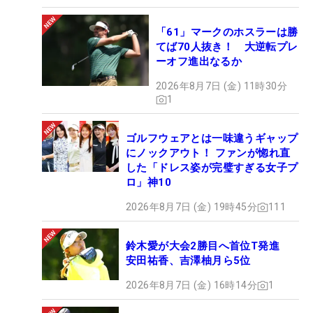
「61」マークのホスラーは勝
てば70人抜き！ 大逆転プレ
ーオフ進出なるか
2026年8月7日 (金) 11時30分
1
ゴルフウェアとは一味違うギャップ
にノックアウト！ ファンが惚れ直
した「ドレス姿が完璧すぎる女子プ
ロ」神10
2026年8月7日 (金) 19時45分
111
鈴木愛が大会2勝目へ首位T発進
安田祐香、吉澤柚月ら5位
2026年8月7日 (金) 16時14分
1