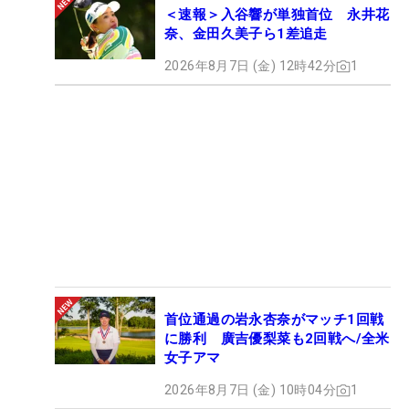
＜速報＞入谷響が単独首位 永井花
奈、金田久美子ら1差追走
2026年8月7日 (金) 12時42分
1
首位通過の岩永杏奈がマッチ1回戦
に勝利 廣吉優梨菜も2回戦へ/全米
女子アマ
2026年8月7日 (金) 10時04分
1