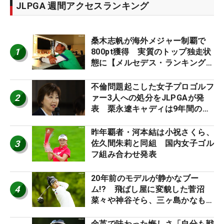
JLPGA 週間アクセスランキング
桑木志帆が海外メジャー制覇で
1
800pt獲得 実質のトップ独走状
態に【メルセデス・ランキング番
外編】
不倫問題起こした女子プロゴルフ
2
ァー3人への処分をJLPGAが発
表 栗永遼キャディは9年間の立
ち入り禁止
昨年覇者・河本結は小祝さくら、
3
佐久間朱莉と同組 国内女子ゴル
フ組み合わせ発表
20年前のモデルが静かなブー
4
ム!? 飛ばし屋に変貌した菅沼
菜々や神谷そら、三ヶ島かなも使
う“名器”が人気な理由【ツアープ
ロたちの“飛ばしギア”】
全英で味わった悔しさ「自分も戦