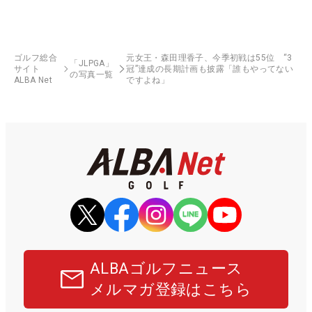
ゴルフ総合
元女王・森田理香子、今季初戦は55位 “3
「JLPGA」
サイト
冠”達成の長期計画も披露「誰もやってない
の写真一覧
ALBA Net
ですよね」
ALBAゴルフニュース
メルマガ登録はこちら