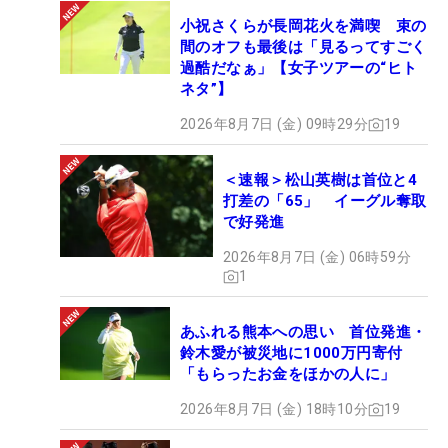
小祝さくらが長岡花火を満喫 束の
間のオフも最後は「見るってすごく
過酷だなぁ」【女子ツアーの“ヒト
ネタ”】
2026年8月7日 (金) 09時29分
19
＜速報＞松山英樹は首位と4
打差の「65」 イーグル奪取
で好発進
2026年8月7日 (金) 06時59分
1
あふれる熊本への思い 首位発進・
鈴木愛が被災地に1000万円寄付
「もらったお金をほかの人に」
2026年8月7日 (金) 18時10分
19