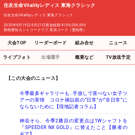
住友生命Vitalityレディス 東海クラシック
住友生命Vitalityレディス 東海クラシック
2025年9月19日-9月21日
賞金総額
¥100,000,000
新南愛知カントリークラブ 美浜コース（愛知県）
大会TOP
リーダーボード
組み合せ
ニュース
ライブフォト
出場選手
概要など
TV放送予定
【この大会のニュース】
今季最多ギャラリーも…手放しで喜べない女子ツ
アーの実情 コロナ禍以前の“日常”が“非日常”に
ならないために【現地記者コラム】
神谷そら、今季2勝目の変更点は1Wシャフトを
『SPEEDER NX GOLD』に替えたこと【勝者の
ギア】