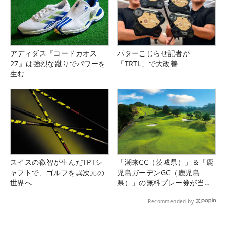
アディダス『コードカオス
パターこじらせ記者が
27』は強烈な蹴りでパワーを
「TRTL」で大改善
生む
スイスの叡智が生んだTPTシ
「潮来CC（茨城県）」＆「鹿
ャフトで、ゴルフを異次元の
児島ガーデンGC（鹿児島
世界へ
県）」の無料プレー券が当た
る！！
Recommended by