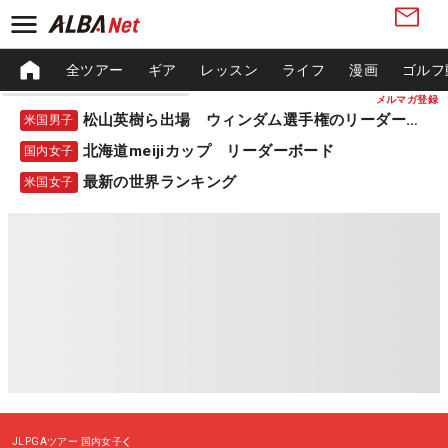
全ツアー
ギア
レッスン
ライフ
漫画
ゴルフ
メルマガ登録
松山英樹ら出場 ウィンダム選手権のリーダーボード
米国男子
北海道meijiカップ リーダーボード
国内女子
最新の世界ランキング
米国女子
JLPGAツアー
国内女子