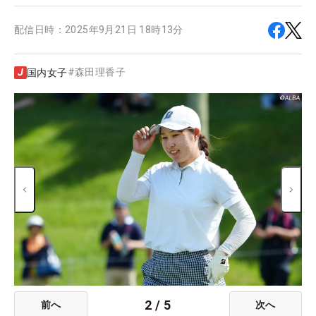
配信日時：
2025年9月21日 18時13分
#
森田理香子
国内女子
2
/
5
前へ
次へ