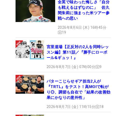
全英で味わった悔しさ「自分
も戦えるはずなのに」 佐久
間朱莉に強まった米ツアー参
戦への思い
2026年8月6日 (木) 16時45分
19
宮里道場【正反対の2人を同時レッ
スン編】第11話／『勝手にローボ
ール&ギュッ！』
2026年8月7日 (金) 07時00分
9
パターこじらせギア担当2人が
『TRTL』をテスト！高MOIで転が
り◎、調節も自在で「結果の改善効
果にかなりの意外性」
2026年8月7日 (金) 11時15分
18