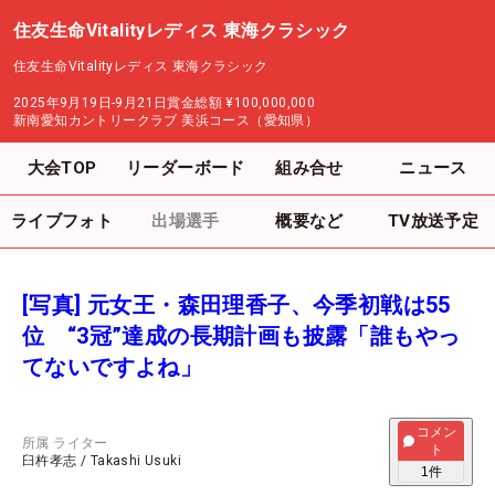
住友生命Vitalityレディス 東海クラシック
住友生命Vitalityレディス 東海クラシック
2025年9月19日-9月21日
賞金総額
¥100,000,000
新南愛知カントリークラブ 美浜コース（愛知県）
大会TOP
リーダーボード
組み合せ
ニュース
ライブフォト
出場選手
概要など
TV放送予定
[写真] 元女王・森田理香子、今季初戦は55
位 “3冠”達成の長期計画も披露「誰もやっ
てないですよね」
コメン
所属
ライター
ト
臼杵孝志
/
Takashi Usuki
1
件