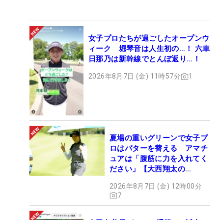
女子プロたちが過ごしたオープンウ
ィーク 堀琴音は人生初の…！ 六車
日那乃は新幹線でとんぼ返り…！
2026年8月7日 (金) 11時57分
1
夏場の重いグリーンで女子プ
ロはパターを替える アマチ
ュアは「腹筋に力を入れてく
ださい」【大西翔太の
HOTSHOT】
2026年8月7日 (金) 12時00分
7