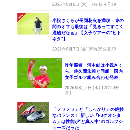
2026年8月6日 (木) 17時43分
19
小祝さくらが長岡花火を満喫 束の
間のオフも最後は「見るってすごく
過酷だなぁ」【女子ツアーの“ヒト
ネタ”】
2026年8月7日 (金) 09時29分
19
昨年覇者・河本結は小祝さく
ら、佐久間朱莉と同組 国内
女子ゴルフ組み合わせ発表
2026年8月5日 (水) 12時20分
1
「フワフワ」と「しっかり」の絶妙
なバランス！ 新しい『FJクオンタ
ム』は性能が“ど真ん中”のゴルフシ
ューズだった