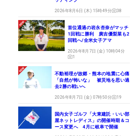
2026年8月6日 (木) 15時49分
38
首位通過の岩永杏奈がマッチ
1回戦に勝利 廣吉優梨菜も2
回戦へ/全米女子アマ
2026年8月7日 (金) 10時04分
1
不動裕理が故郷・熊本の地震に心痛
「自然が怖いな」 被災地を思い過
去2勝の戦いへ
2026年8月7日 (金) 07時50分
19
国内女子ゴルフ「大東建託・いい部
屋ネットレディス」の開催時期＆コ
ース変更へ 4月に岐阜で開催