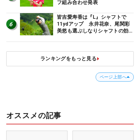
フ組み合わせ発表
皆吉愛寿香は『L』シャフトで
6
11ydアップ 永井花奈、尾関彩
美悠も選ぶしなりシャフトの効果
【ツアープロたちの“飛ばしギ
ア”】
ランキングをもっと見る
ページ上部へ
オススメの記事