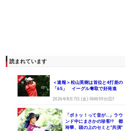
読まれています
＜速報＞松山英樹は首位と4打差の
「65」 イーグル奪取で好発進
2026年8月7日 (金) 06時59分
1
「ボトッ！って音が…」ラウ
ンド中にまさかの珍客!? 都
玲華、頭の上のセミと“共演”