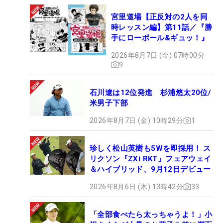
宮里道場【正反対の2人を同
時レッスン編】第11話／『勝
手にローボール&ギュッ！』
2026年8月7日 (金) 07時00分
9
石川遼は12位発進 杉浦悠太20位/
米男子下部
2026年8月7日 (金) 10時29分
1
珍しく松山英樹も5Wを即採用！ ス
リクソン『ZXi RKT』フェアウェイ
＆ハイブリッド、9月12日デビュー
2026年8月6日 (木) 13時42分
33
「全部食べたら太っちゃうよ！」小