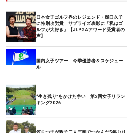
日本女子ゴルフ界のレジェンド・樋口久子
に特別功労賞 サプライズ表彰に「私はゴ
ルフが大好き」【JLPGAアワード受賞者の
声】
国内女子ツアー 今季優勝者＆スケジュー
ル
“生き残り”をかけた争い 第2回女子リラン
キング2026
笠りつ子が親子二人三脚でつかんだ5年ぶり