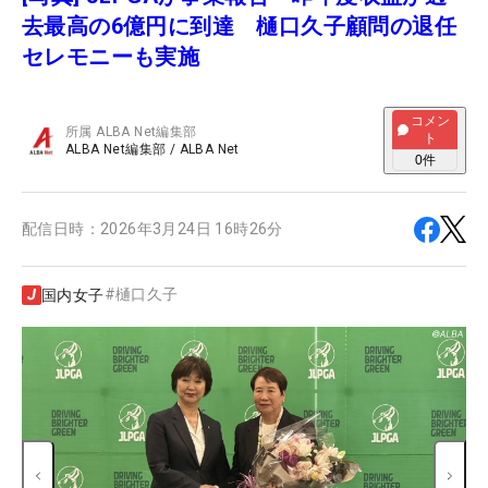
去最高の6億円に到達 樋口久子顧問の退任
セレモニーも実施
コメン
所属
ALBA Net編集部
ト
ALBA Net編集部
/
ALBA Net
0
件
配信日時：
2026年3月24日 16時26分
#
樋口久子
国内女子