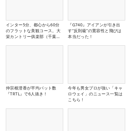
インター5分、都心から60分
『G740』アイアンが引き出
のフラットな美観コース。大
す“反則級”の寛容性と飛びは
栄カントリー俱楽部（千葉
本当だった！
県）
仲宗根澄香が平均パット数
今年も男女プロが強い「キャ
『TRTL』で6人抜き！
ロウェイ」のニュース一覧は
こちら！