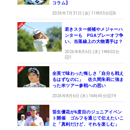
コラム】
2026年7月31日 (金) 11時55分
6
若きスター候補やメジャーハ
ンターも PGAプレーオフ争
い、当落線上の大物選手は？
2026年8月6日 (木) 14時02分
1
全英で味わった悔しさ「自分も戦え
るはずなのに」 佐久間朱莉に強ま
った米ツアー参戦への思い
2026年8月6日 (木) 16時45分
19
笹生優花が6度目のジュニアイベン
ト開催 ゴルフを通じて伝えたいこ
と「真剣だけど、それを楽しむ」