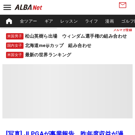
全ツアー
ギア
レッスン
ライフ
漫画
ゴルフ
メルマガ登録
松山英樹ら出場 ウィンダム選手権の組み合わせ
米国男子
北海道meijiカップ 組み合わせ
国内女子
最新の世界ランキング
米国女子
[写真] JLPGAが事業報告 昨年度収益が過