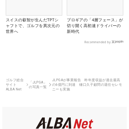
スイスの叡智が生んだTPTシ
プロギアの「4層フェース」が
ャフトで、ゴルフを異次元の
切り開く高初速ドライバーの
世界へ
新時代
Recommended by
ゴルフ総合
JLPGAが事業報告 昨年度収益が過去最高
「JLPGA」
サイト
の6億円に到達 樋口久子顧問の退任セレモ
の写真一覧
ALBA Net
ニーも実施