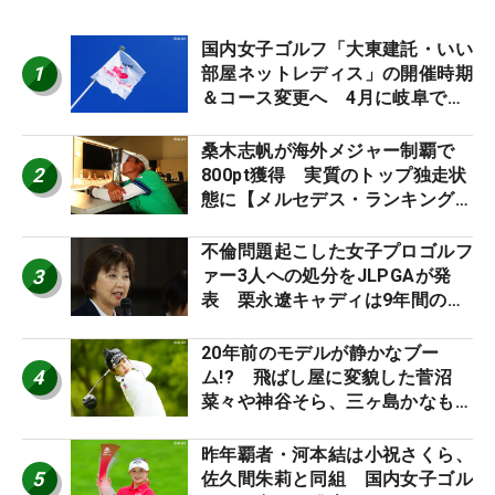
国内女子ゴルフ「大東建託・いい
1
部屋ネットレディス」の開催時期
＆コース変更へ 4月に岐阜で開
催
桑木志帆が海外メジャー制覇で
2
800pt獲得 実質のトップ独走状
態に【メルセデス・ランキング番
外編】
不倫問題起こした女子プロゴルフ
3
ァー3人への処分をJLPGAが発
表 栗永遼キャディは9年間の立
ち入り禁止
20年前のモデルが静かなブー
4
ム!? 飛ばし屋に変貌した菅沼
菜々や神谷そら、三ヶ島かなも使
う“名器”が人気な理由【ツアープ
ロたちの“飛ばしギア”】
昨年覇者・河本結は小祝さくら、
5
佐久間朱莉と同組 国内女子ゴル