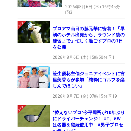
2026年8月6日 (木) 16時45分
3
プロアマ当日の脇元華に密着！「早
朝のホテル出発から、ラウンド後の
練習まで」忙しく過ごすプロの1日
を公開
2026年8月6日 (木) 15時50分
1
笹生優花主催ジュニアイベントに宮
里美香らが参加「純粋にゴルフを楽
しんでほしい」
2026年8月7日 (金) 07時15分
19
“替えないプロ”今平周吾が10年ぶり
にドライバーチェンジ！ UT、5W
は名器を継続使用中 #男子プロセ
ッティング