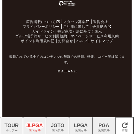
広告掲載について
スタッフ募集
運営会社
プライバシーポリシー
ご利用に際して
会員規約
ガイドライン
特定商取引法に基づく表示
ゴルフ場予約サービス利用規約
マイページサービス利用規約
ポイント利用規約
お問合せ
ヘルプ
サイトマップ
掲載されている全てのコンテンツの無断での転載、転用、コピー等は禁じま
す。
© ALBA Net
TOUR
JLPGA
JGTO
LPGA
PGA
閉じる
全ツアー
国内女子
国内男子
米国女子
米国男子
更新