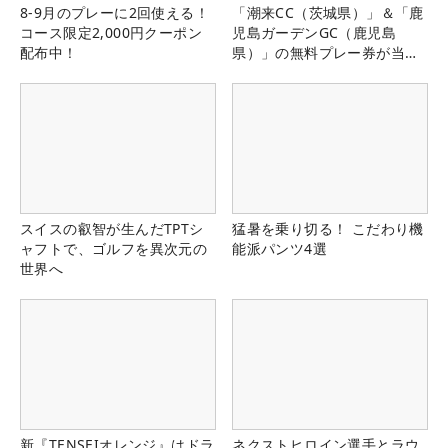
8-9月のプレーに2回使える！
「潮来CC（茨城県）」＆「鹿
コース限定2,000円クーポン
児島ガーデンGC（鹿児島
配布中！
県）」の無料プレー券が当た
る！！
スイスの叡智が生んだTPTシ
猛暑を乗り切る！ こだわり機
ャフトで、ゴルフを異次元の
能派パンツ4選
世界へ
新『TENSEIオレンジ』はドラ
ネクストヒロイン選手とラウ