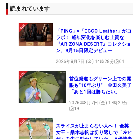
読まれています
「PING」×「ECCO Leather」がコ
ラボ！ 経年変化を楽しむ上質な
『ARIZONA DESERT』コレクショ
ン、9月15日限定デビュー
2026年8月7日 (金) 14時28分
64
首位発進もグリーン上での開
眼も“10年ぶり” 金田久美子
「あと1回は勝ちたい」
2026年8月7日 (金) 17時29分
19
スライスが止まらない人へ！ 全英
女王・桑木志帆は切り返しで「左ヒ
ザ」を先に動かしていた #優勝者