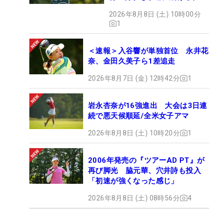
い」
2026年8月8日 (土) 10時00分
1
＜速報＞入谷響が単独首位 永井花
奈、金田久美子ら1差追走
2026年8月7日 (金) 12時42分
1
岩永杏奈が16強進出 大会は3日連
続で悪天候順延/全米女子アマ
2026年8月8日 (土) 10時20分
1
2006年発売の『ツアーAD PT』が
再び脚光 脇元華、穴井詩も投入
「初速が強くなった感じ」
2026年8月8日 (土) 08時56分
4