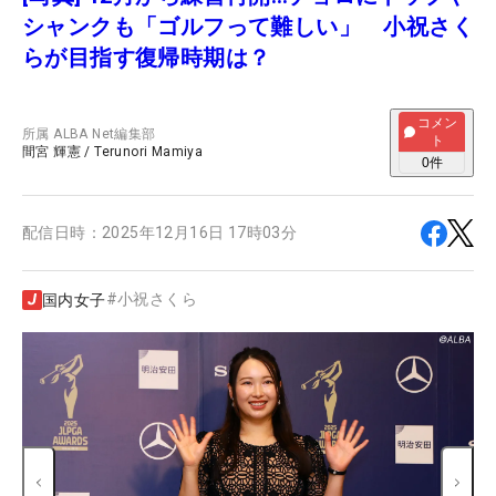
シャンクも「ゴルフって難しい」 小祝さく
らが目指す復帰時期は？
コメン
所属
ALBA Net編集部
ト
間宮 輝憲
/
Terunori Mamiya
0
件
配信日時：
2025年12月16日 17時03分
#
小祝さくら
国内女子