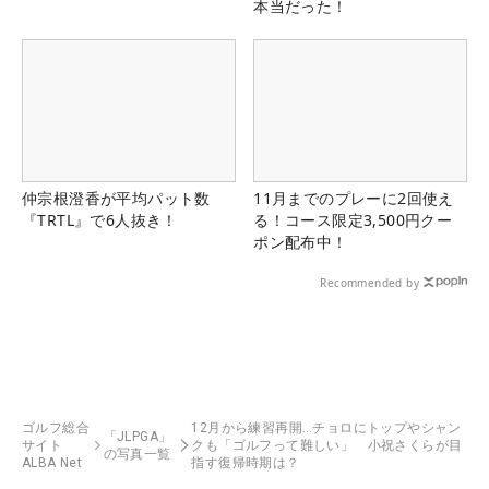
本当だった！
仲宗根澄香が平均パット数
11月までのプレーに2回使え
『TRTL』で6人抜き！
る！コース限定3,500円クー
ポン配布中！
Recommended by
ゴルフ総合
12月から練習再開…チョロにトップやシャン
「JLPGA」
サイト
クも「ゴルフって難しい」 小祝さくらが目
の写真一覧
ALBA Net
指す復帰時期は？