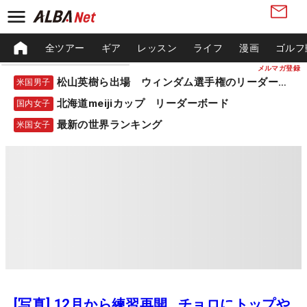
全ツアー
ギア
レッスン
ライフ
漫画
ゴルフ
メルマガ登録
松山英樹ら出場 ウィンダム選手権のリーダーボード
米国男子
北海道meijiカップ リーダーボード
国内女子
最新の世界ランキング
米国女子
[写真] 12月から練習再開…チョロにトップや