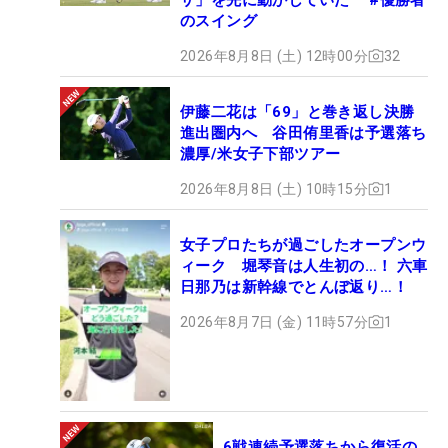
のスイング
2026年8月8日 (土) 12時00分
32
伊藤二花は「69」と巻き返し決勝
進出圏内へ 谷田侑里香は予選落ち
濃厚/米女子下部ツアー
2026年8月8日 (土) 10時15分
1
女子プロたちが過ごしたオープンウ
ィーク 堀琴音は人生初の…！ 六車
日那乃は新幹線でとんぼ返り…！
2026年8月7日 (金) 11時57分
1
6戦連続予選落ちから復活の