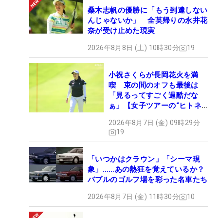
桑木志帆の優勝に「もう到達しない
んじゃないか」 全英帰りの永井花
奈が受け止めた現実
2026年8月8日 (土) 10時30分
19
小祝さくらが長岡花火を満
喫 束の間のオフも最後は
「見るってすごく過酷だな
ぁ」【女子ツアーの“ヒトネ
タ”】
2026年8月7日 (金) 09時29分
19
「いつかはクラウン」「シーマ現
象」……あの熱狂を覚えているか？
バブルのゴルフ場を彩った名車たち
2026年8月7日 (金) 11時30分
10