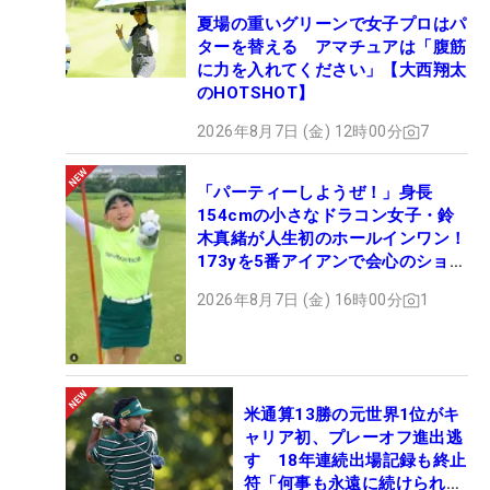
夏場の重いグリーンで女子プロはパ
ターを替える アマチュアは「腹筋
に力を入れてください」【大西翔太
のHOTSHOT】
2026年8月7日 (金) 12時00分
7
「パーティーしようぜ！」身長
154cmの小さなドラコン女子・鈴
木真緒が人生初のホールインワン！
173yを5番アイアンで会心のショッ
ト
2026年8月7日 (金) 16時00分
1
米通算13勝の元世界1位がキ
ャリア初、プレーオフ進出逃
す 18年連続出場記録も終止
符「何事も永遠に続けられな