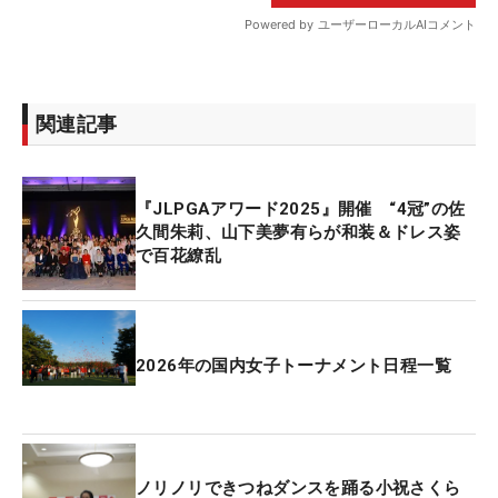
関連記事
『JLPGAアワード2025』開催 “4冠”の佐
久間朱莉、山下美夢有らが和装＆ドレス姿
で百花繚乱
2026年の国内女子トーナメント日程一覧
ノリノリできつねダンスを踊る小祝さくら