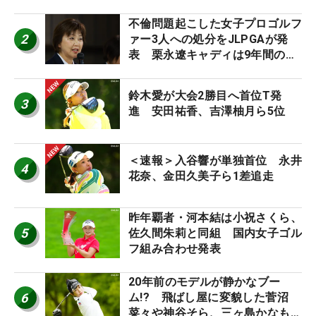
外編】
不倫問題起こした女子プロゴルフ
2
ァー3人への処分をJLPGAが発
表 栗永遼キャディは9年間の立
ち入り禁止
鈴木愛が大会2勝目へ首位T発
3
進 安田祐香、吉澤柚月ら5位
＜速報＞入谷響が単独首位 永井
4
花奈、金田久美子ら1差追走
昨年覇者・河本結は小祝さくら、
5
佐久間朱莉と同組 国内女子ゴル
フ組み合わせ発表
20年前のモデルが静かなブー
6
ム!? 飛ばし屋に変貌した菅沼
菜々や神谷そら、三ヶ島かなも使