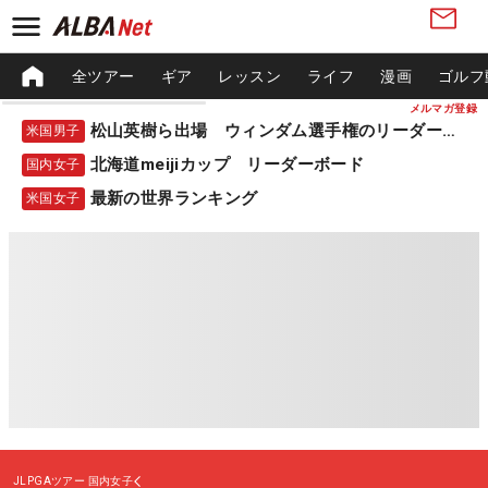
全ツアー
ギア
レッスン
ライフ
漫画
ゴルフ
メルマガ登録
松山英樹ら出場 ウィンダム選手権のリーダーボード
米国男子
北海道meijiカップ リーダーボード
国内女子
最新の世界ランキング
米国女子
JLPGAツアー
国内女子