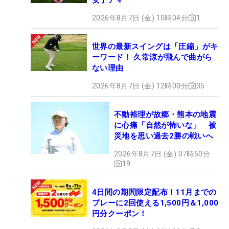
2026年8月7日 (金) 10時04分
1
世界の最新スイングは「圧縮」がキ
ーワード！ 久常涼が飛んで曲がら
ない理由
2026年8月7日 (金) 12時00分
35
不動裕理が故郷・熊本の地震
に心痛「自然が怖いな」 被
災地を思い過去2勝の戦いへ
2026年8月7日 (金) 07時50分
19
4日間の期間限定配布！11月までの
プレーに2回使える1,500円＆1,000
円分クーポン！