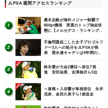
JLPGA 週間アクセスランキング
桑木志帆が海外メジャー制覇で
1
800pt獲得 実質のトップ独走状
態に【メルセデス・ランキング番
外編】
不倫問題起こした女子プロゴルフ
2
ァー3人への処分をJLPGAが発
表 栗永遼キャディは9年間の立
ち入り禁止
鈴木愛が大会2勝目へ首位T発
3
進 安田祐香、吉澤柚月ら5位
＜速報＞入谷響が単独首位 永井
4
花奈、金田久美子ら1差追走