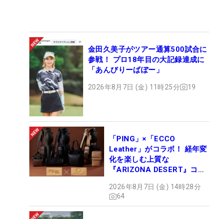
金田久美子がツアー通算500試合に
参戦！ プロ18年目の大記録達成に
「あんびりーばぼー」
2026年8月7日 (金) 11時25分
19
「PING」×「ECCO
Leather」がコラボ！ 経年変
化を楽しむ上質な
『ARIZONA DESERT』コレ
クション、9月15日限定デビ
2026年8月7日 (金) 14時28分
ュー
64