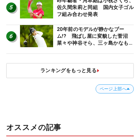
昨年覇者・河本結は小祝さくら、
5
佐久間朱莉と同組 国内女子ゴル
フ組み合わせ発表
20年前のモデルが静かなブー
6
ム!? 飛ばし屋に変貌した菅沼
菜々や神谷そら、三ヶ島かなも使
う“名器”が人気な理由【ツアープ
ロたちの“飛ばしギア”】
ランキングをもっと見る
ページ上部へ
オススメの記事