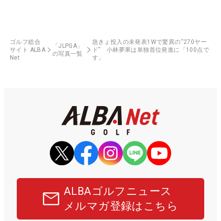
ゴルフ総合
急きょ投入の未発表1Wで驚異の“270ヤー
「JLPGA」
サイト ALBA
ド” 小林夢果は単独首位発進に「100点で
の写真一覧
Net
す」
ALBAゴルフニュース
メルマガ登録はこちら