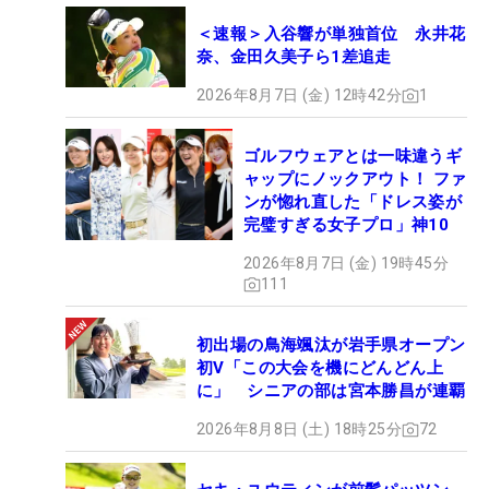
＜速報＞入谷響が単独首位 永井花
奈、金田久美子ら1差追走
2026年8月7日 (金) 12時42分
1
ゴルフウェアとは一味違うギ
ャップにノックアウト！ ファ
ンが惚れ直した「ドレス姿が
完璧すぎる女子プロ」神10
2026年8月7日 (金) 19時45分
111
初出場の鳥海颯汰が岩手県オープン
初V「この大会を機にどんどん上
に」 シニアの部は宮本勝昌が連覇
2026年8月8日 (土) 18時25分
72