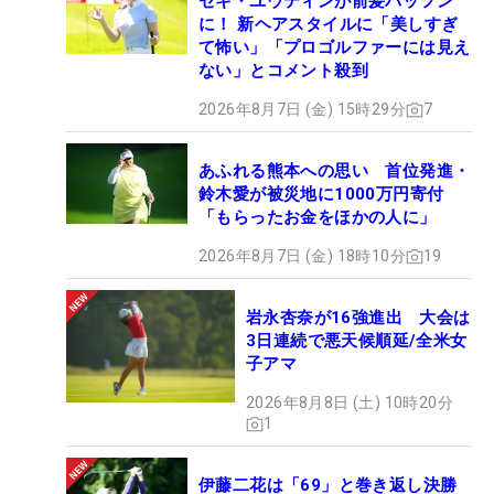
セキ・ユウティンが前髪パッツン
に！ 新ヘアスタイルに「美しすぎ
て怖い」「プロゴルファーには見え
ない」とコメント殺到
2026年8月7日 (金) 15時29分
7
あふれる熊本への思い 首位発進・
鈴木愛が被災地に1000万円寄付
「もらったお金をほかの人に」
2026年8月7日 (金) 18時10分
19
岩永杏奈が16強進出 大会は
3日連続で悪天候順延/全米女
子アマ
2026年8月8日 (土) 10時20分
1
伊藤二花は「69」と巻き返し決勝