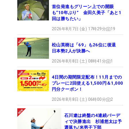
首位発進もグリーン上での開眼
も“10年ぶり” 金田久美子「あと1
回は勝ちたい」
2026年8月7日 (金) 17時29分
19
松山英樹は「69」も26位に後退
日本勢2人が決勝へ
2026年8月8日 (土) 08時41分
1
4日間の期間限定配布！11月までの
プレーに2回使える1,500円＆1,000
円分クーポン！
2026年8月8日 (土) 06時00分
2
石川遼は終盤の4連続バーデ
ィで決勝進出 杉浦悠太は予
選落ち/米男子下部