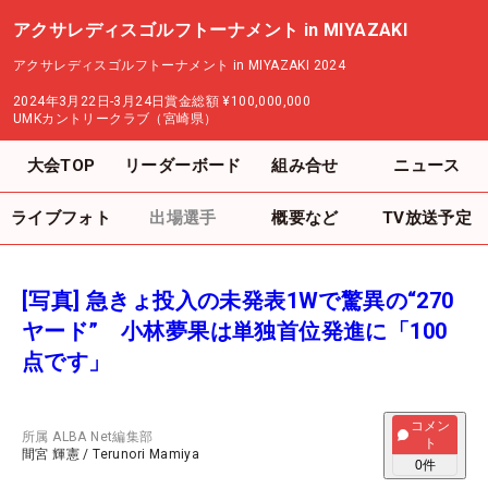
アクサレディスゴルフトーナメント in MIYAZAKI
アクサレディスゴルフトーナメント in MIYAZAKI 2024
2024年3月22日-3月24日
賞金総額
¥100,000,000
UMKカントリークラブ（宮崎県）
大会TOP
リーダーボード
組み合せ
ニュース
ライブフォト
出場選手
概要など
TV放送予定
[写真] 急きょ投入の未発表1Wで驚異の“270
ヤード” 小林夢果は単独首位発進に「100
点です」
コメン
所属
ALBA Net編集部
ト
間宮 輝憲
/
Terunori Mamiya
0
件