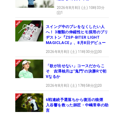
2026年8月8日 (土) 10時33分
1
スイング中のブレをなくしたい人
へ！ 3種類の伸縮性ヒモ採用のブリ
ヂストン『ZSP-BITER LIGHT
MAGICLACE』、8月8日デビュー
2026年8月8日 (土) 11時30分
30
「欲が出せない」コースだからこ
そ 吉澤柚月は“鬼門”の決勝Rで初
Vなるか
2026年8月8日 (土) 17時58分
20
6戦連続予選落ちから復活の狼煙
入谷響を救った師匠・中嶋常幸の助
言