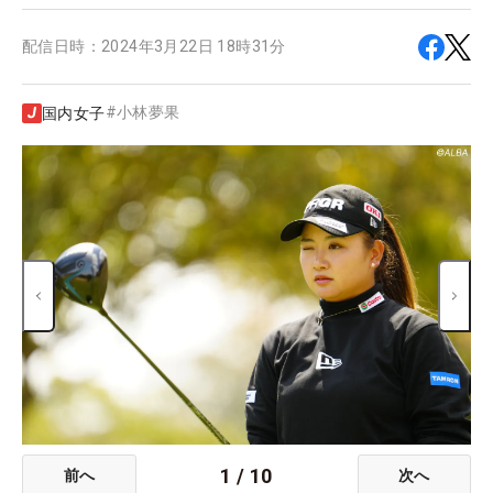
配信日時：
2024年3月22日 18時31分
#
小林夢果
国内女子
1
/
10
前へ
次へ