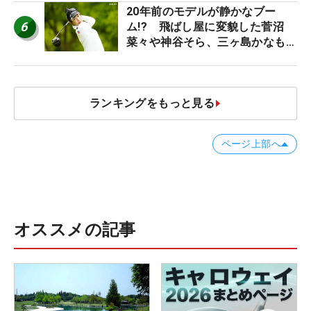
20年前のモデルが静かなブー
6
ム!? 飛ばし屋に変貌した菅沼
菜々や神谷そら、三ヶ島かなも使
う“名器”が人気な理由【ツアープ
ロたちの“飛ばしギア”】
ランキングをもっと見る
ページ上部へ
オススメの記事