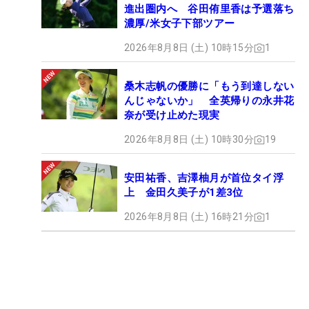
進出圏内へ 谷田侑里香は予選落ち
濃厚/米女子下部ツアー
2026年8月8日 (土) 10時15分
1
桑木志帆の優勝に「もう到達しない
んじゃないか」 全英帰りの永井花
奈が受け止めた現実
2026年8月8日 (土) 10時30分
19
安田祐香、吉澤柚月が首位タイ浮
上 金田久美子が1差3位
2026年8月8日 (土) 16時21分
1