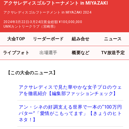
アクサレディスゴルフトーナメント in MIYAZAKI
アクサレディスゴルフトーナメント in MIYAZAKI 2024
2024年3月22日-3月24日
賞金総額
¥100,000,000
UMKカントリークラブ（宮崎県）
大会TOP
リーダーボード
組み合せ
ニュース
ライブフォト
出場選手
概要など
TV放送予定
【この大会のニュース】
アクサレディスで見た華やかな女子プロのウェ
アを徹底紹介【編集部ファッションチェック】
アン・シネの好調支える世界で一本の“100万円
パター”「愛情がこもってます」【きょうのヒト
ネタ！】