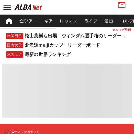
全ツアー
ギア
レッスン
ライフ
漫画
ゴルフ
メルマガ登録
松山英樹ら出場 ウィンダム選手権のリーダーボード
米国男子
北海道meijiカップ リーダーボード
国内女子
最新の世界ランキング
米国女子
JLPGAツアー
国内女子