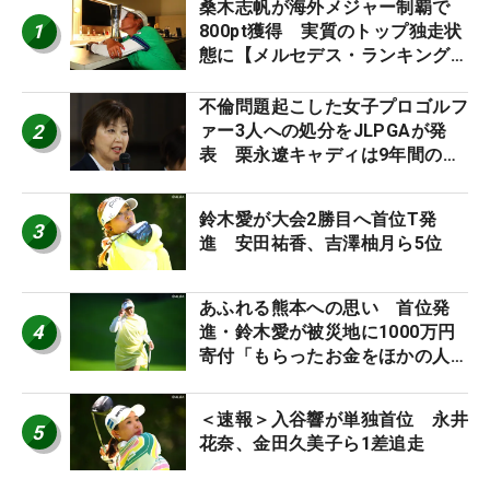
桑木志帆が海外メジャー制覇で
1
800pt獲得 実質のトップ独走状
態に【メルセデス・ランキング番
外編】
不倫問題起こした女子プロゴルフ
2
ァー3人への処分をJLPGAが発
表 栗永遼キャディは9年間の立
ち入り禁止
鈴木愛が大会2勝目へ首位T発
3
進 安田祐香、吉澤柚月ら5位
あふれる熊本への思い 首位発
4
進・鈴木愛が被災地に1000万円
寄付「もらったお金をほかの人
に」
＜速報＞入谷響が単独首位 永井
5
花奈、金田久美子ら1差追走