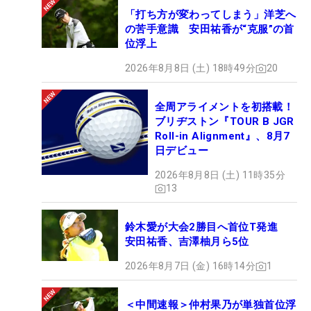
「打ち方が変わってしまう」洋芝へ
の苦手意識 安田祐香が“克服”の首
位浮上
2026年8月8日 (土) 18時49分
20
全周アライメントを初搭載！
ブリヂストン『TOUR B JGR
Roll-in Alignment』、8月7
日デビュー
2026年8月8日 (土) 11時35分
13
鈴木愛が大会2勝目へ首位T発進
安田祐香、吉澤柚月ら5位
2026年8月7日 (金) 16時14分
1
＜中間速報＞仲村果乃が単独首位浮