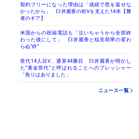
契約フリーになった理由は「成績で恩を返せな
かったから」 臼井麗香の初Vを支えた14本【勝
者のギア】
米国からの祝福電話も「泣いちゃうから全部終
わった後にして」 臼井麗香と稲見萌寧の変わ
らぬ“絆”
世代14人目V、通算44勝目 臼井麗香が明かし
た“黄金世代”と呼ばれることへのプレッシャー
「焦りはありました」
ニュース一覧