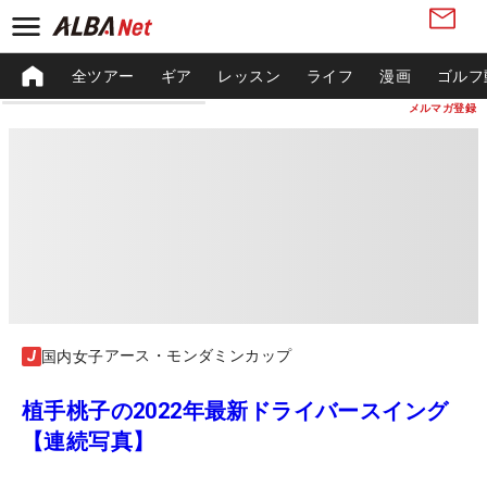
全ツアー
ギア
レッスン
ライフ
漫画
ゴルフ
メルマガ登録
アース・モンダミンカップ
国内女子
植手桃子の2022年最新ドライバースイング
【連続写真】