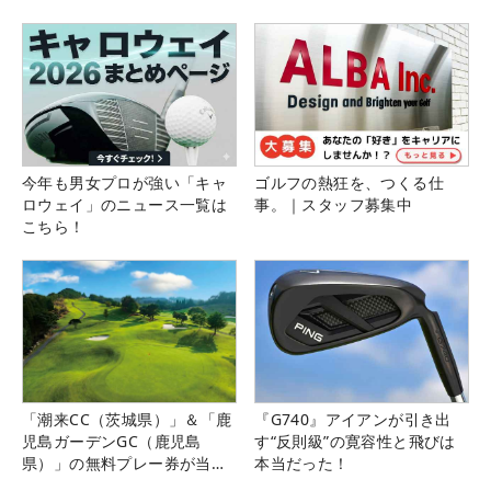
県）
今年も男女プロが強い「キャ
ゴルフの熱狂を、つくる仕
ロウェイ」のニュース一覧は
事。｜スタッフ募集中
こちら！
「潮来CC（茨城県）」＆「鹿
『G740』アイアンが引き出
児島ガーデンGC（鹿児島
す“反則級”の寛容性と飛びは
県）」の無料プレー券が当た
本当だった！
る！！