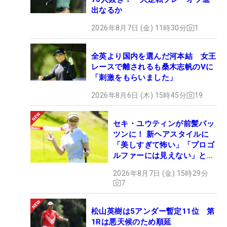
出なるか
2026年8月7日 (金) 11時30分
1
全英より国内を選んだ河本結 女王
レースで離されるも桑木志帆のVに
「刺激をもらいました」
2026年8月6日 (木) 15時45分
19
セキ・ユウティンが前髪パッ
ツンに！ 新ヘアスタイルに
「美しすぎて怖い」「プロゴ
ルファーには見えない」とコ
メント殺到
2026年8月7日 (金) 15時29分
7
松山英樹は5アンダー暫定11位 第
1Rは悪天候のため順延