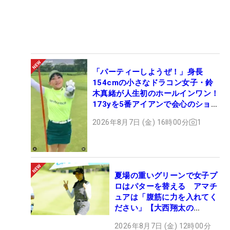
「パーティーしようぜ！」身長
154cmの小さなドラコン女子・鈴
木真緒が人生初のホールインワン！
173yを5番アイアンで会心のショッ
ト
2026年8月7日 (金) 16時00分
1
夏場の重いグリーンで女子プ
ロはパターを替える アマチ
ュアは「腹筋に力を入れてく
ださい」【大西翔太の
HOTSHOT】
2026年8月7日 (金) 12時00分