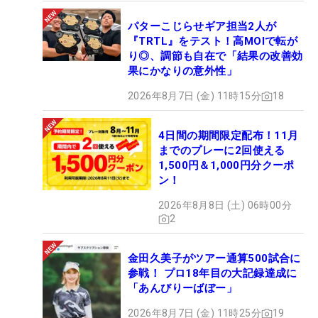
パターこじらせギア担当2人が
『TRTL』をテスト！高MOIで転が
り◎、調節も自在で「結果の改善効
果にかなりの意外性」
2026年8月7日 (金) 11時15分
18
4日間の期間限定配布！11月
までのプレーに2回使える
1,500円＆1,000円分クーポ
ン！
2026年8月8日 (土) 06時00分
2
金田久美子がツアー通算500試合に
参戦！ プロ18年目の大記録達成に
「あんびりーばぼー」
2026年8月7日 (金) 11時25分
19