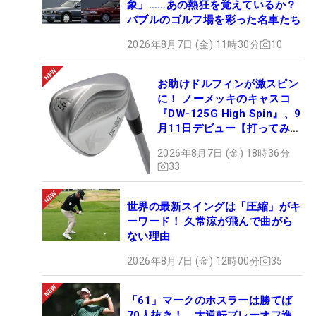
象」……あの熱狂を覚えているか？
バブルのゴルフ場を彩った名車たち
2026年8月7日 (金) 11時30分
10
お助けドルフィンが激スピン
に！ ノーメッキのキャスコ
『DW-125G High Spin』、9
月11日デビュー【打ってみ
た】
2026年8月7日 (金) 18時36分
33
世界の最新スイングは「圧縮」がキ
ーワード！ 久常涼が飛んで曲がら
ない理由
2026年8月7日 (金) 12時00分
35
「61」マークのホスラーは勝てば
70人抜き！ 大逆転プレーオフ進