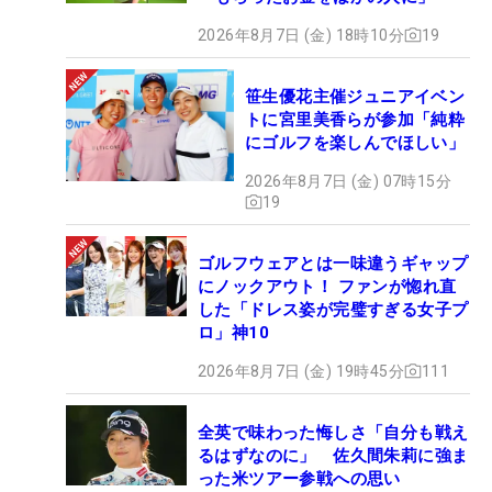
2026年8月7日 (金) 18時10分
19
笹生優花主催ジュニアイベン
トに宮里美香らが参加「純粋
にゴルフを楽しんでほしい」
2026年8月7日 (金) 07時15分
19
ゴルフウェアとは一味違うギャップ
にノックアウト！ ファンが惚れ直
した「ドレス姿が完璧すぎる女子プ
ロ」神10
2026年8月7日 (金) 19時45分
111
全英で味わった悔しさ「自分も戦え
るはずなのに」 佐久間朱莉に強ま
った米ツアー参戦への思い