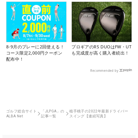
8-9月のプレーに2回使える！
プロギアのRS DUOはFW・UT
コース限定2,000円クーポン
も完成度が高く購入者続出！
配布中！
Recommended by
ゴルフ総合サイト
「JLPGA」の
植手桃子の2022年最新ドライバー
ALBA Net
記事一覧
スイング【連続写真】