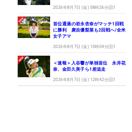
2026年8月7日 (金) 08時26分
1
首位通過の岩永杏奈がマッチ1回戦
に勝利 廣吉優梨菜も2回戦へ/全米
女子アマ
2026年8月7日 (金) 10時04分
1
＜速報＞入谷響が単独首位 永井花
奈、金田久美子ら1差追走
2026年8月7日 (金) 12時42分
1