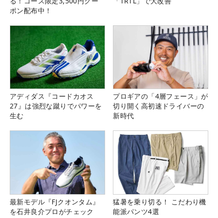
る！コース限定3,500円クー
「TRTL」で大改善
ポン配布中！
アディダス『コードカオス
プロギアの「4層フェース」が
27』は強烈な蹴りでパワーを
切り開く高初速ドライバーの
生む
新時代
最新モデル『FJクオンタム』
猛暑を乗り切る！ こだわり機
を石井良介プロがチェック
能派パンツ4選