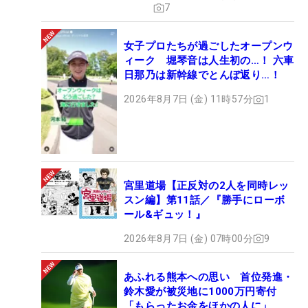
7
女子プロたちが過ごしたオープンウ
ィーク 堀琴音は人生初の…！ 六車
日那乃は新幹線でとんぼ返り…！
2026年8月7日 (金) 11時57分
1
宮里道場【正反対の2人を同時レッ
スン編】第11話／『勝手にローボ
ール&ギュッ！』
2026年8月7日 (金) 07時00分
9
あふれる熊本への思い 首位発進・
鈴木愛が被災地に1000万円寄付
「もらったお金をほかの人に」