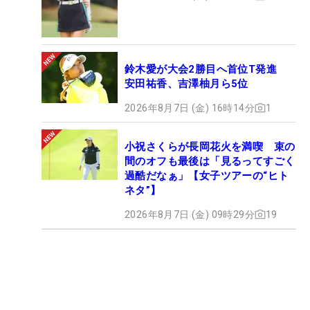
鈴木愛が大会2勝目へ首位T発進
安田祐香、吉澤柚月ら5位
2026年8月7日 (金) 16時14分
1
小祝さくらが長岡花火を満喫 束の
間のオフも最後は「見るってすごく
過酷だなぁ」【女子ツアーの“ヒト
ネタ”】
2026年8月7日 (金) 09時29分
19