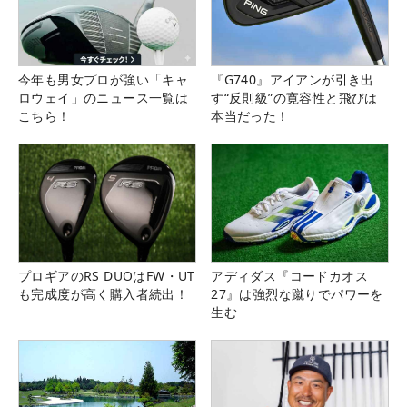
今年も男女プロが強い「キャ
『G740』アイアンが引き出
ロウェイ」のニュース一覧は
す“反則級”の寛容性と飛びは
こちら！
本当だった！
プロギアのRS DUOはFW・UT
アディダス『コードカオス
も完成度が高く購入者続出！
27』は強烈な蹴りでパワーを
生む