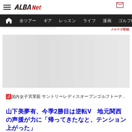
全ツアー
ギア
レッスン
ライフ
漫画
ゴルフ
メルマガ登録
宮里藍 サントリーレディスオープンゴルフトーナメント
国内女子
山下美夢有、今季2勝目は逆転V 地元関西
の声援が力に「帰ってきたなと、テンション
上がった」