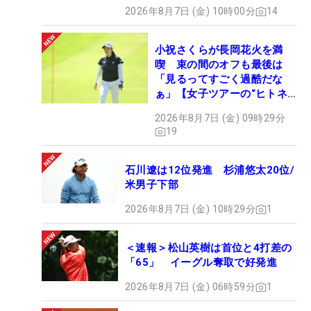
2026年8月7日 (金) 10時00分
14
小祝さくらが長岡花火を満
喫 束の間のオフも最後は
「見るってすごく過酷だな
ぁ」【女子ツアーの“ヒトネ
タ”】
2026年8月7日 (金) 09時29分
19
石川遼は12位発進 杉浦悠太20位/
米男子下部
2026年8月7日 (金) 10時29分
1
＜速報＞松山英樹は首位と4打差の
「65」 イーグル奪取で好発進
2026年8月7日 (金) 06時59分
1