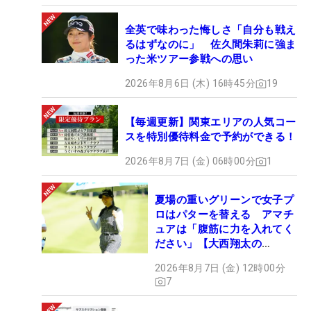
全英で味わった悔しさ「自分も戦え
るはずなのに」 佐久間朱莉に強ま
った米ツアー参戦への思い
2026年8月6日 (木) 16時45分
19
【毎週更新】関東エリアの人気コー
スを特別優待料金で予約ができる！
2026年8月7日 (金) 06時00分
1
夏場の重いグリーンで女子プ
ロはパターを替える アマチ
ュアは「腹筋に力を入れてく
ださい」【大西翔太の
HOTSHOT】
2026年8月7日 (金) 12時00分
7