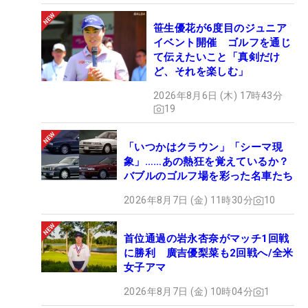
笹生優花が6度目のジュニア
イベント開催 ゴルフを通じ
て伝えたいこと「真剣だけ
ど、それを楽しむ」
2026年8月6日 (木) 17時43分
19
「いつかはクラウン」「シーマ現
象」……あの熱狂を覚えているか？
バブルのゴルフ場を彩った名車たち
2026年8月7日 (金) 11時30分
10
首位通過の岩永杏奈がマッチ1回戦
に勝利 廣吉優梨菜も2回戦へ/全米
女子アマ
2026年8月7日 (金) 10時04分
1