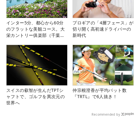
インター5分、都心から60分
プロギアの「4層フェース」が
のフラットな美観コース。大
切り開く高初速ドライバーの
栄カントリー俱楽部（千葉
新時代
県）
スイスの叡智が生んだTPTシ
仲宗根澄香が平均パット数
ャフトで、ゴルフを異次元の
『TRTL』で6人抜き！
世界へ
Recommended by