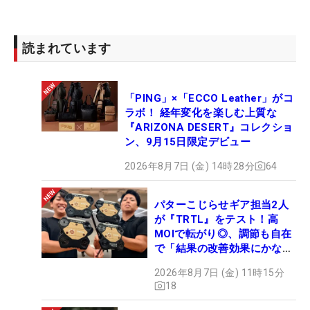
日最終組でプレーして3位タイで終えた「
ブリヂス
トン
レディス」は、宮里がイベントを行うなどトー
読まれています
ナメントに訪れている大会。もしかしたら、目に見
えない“縁”があるのかもしれない。
「PING」×「ECCO Leather」がコ
ラボ！ 経年変化を楽しむ上質な
『ARIZONA DESERT』コレクショ
ン、9月15日限定デビュー
2026年8月7日 (金) 14時28分
64
パターこじらせギア担当2人
が『TRTL』をテスト！高
MOIで転がり◎、調節も自在
で「結果の改善効果にかなり
の意外性」
2026年8月7日 (金) 11時15分
18