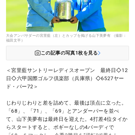
大会アンバサダーの宮里藍（左）とカップを掲げる山下美夢有 （撮影：
福田文平）
この記事の写真
1
枚を見る
＜宮里藍サントリーレディスオープン 最終日◇12
日◇六甲国際ゴルフ倶楽部（兵庫県）◇6527ヤー
ド・パー72＞
じわりじわりと差を詰めて、最後は頂点に立った。
「68」、「71」、「69」とアンダーパーを並べ
て、山下美夢有は最終日を迎えた。4打差4位タイか
らスタートすると、ボギーなしの4バーディで