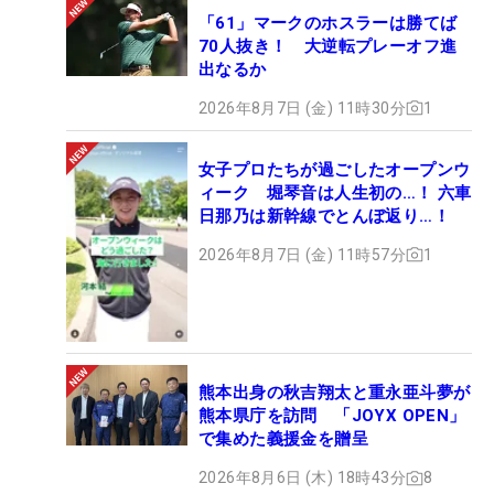
「61」マークのホスラーは勝てば
70人抜き！ 大逆転プレーオフ進
出なるか
2026年8月7日 (金) 11時30分
1
女子プロたちが過ごしたオープンウ
ィーク 堀琴音は人生初の…！ 六車
日那乃は新幹線でとんぼ返り…！
2026年8月7日 (金) 11時57分
1
熊本出身の秋吉翔太と重永亜斗夢が
熊本県庁を訪問 「JOYX OPEN」
で集めた義援金を贈呈
2026年8月6日 (木) 18時43分
8