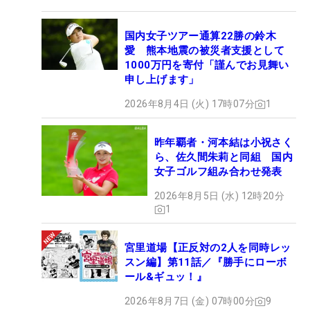
国内女子ツアー通算22勝の鈴木
愛 熊本地震の被災者支援として
1000万円を寄付「謹んでお見舞い
申し上げます」
2026年8月4日 (火) 17時07分
1
昨年覇者・河本結は小祝さく
ら、佐久間朱莉と同組 国内
女子ゴルフ組み合わせ発表
2026年8月5日 (水) 12時20分
1
宮里道場【正反対の2人を同時レッ
スン編】第11話／『勝手にローボ
ール&ギュッ！』
2026年8月7日 (金) 07時00分
9