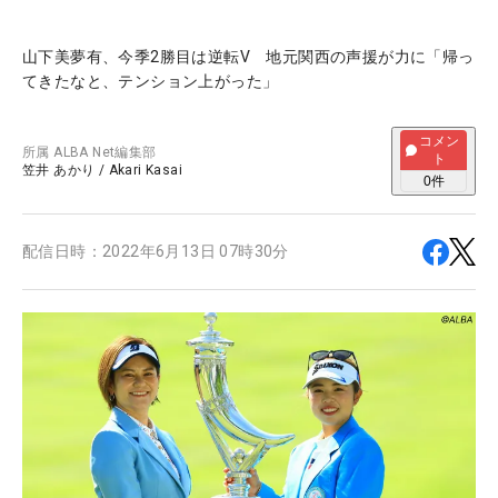
山下美夢有、今季2勝目は逆転V 地元関西の声援が力に「帰っ
てきたなと、テンション上がった」
コメン
所属
ALBA Net編集部
ト
笠井 あかり
/
Akari Kasai
0
件
配信日時：
2022年6月13日 07時30分