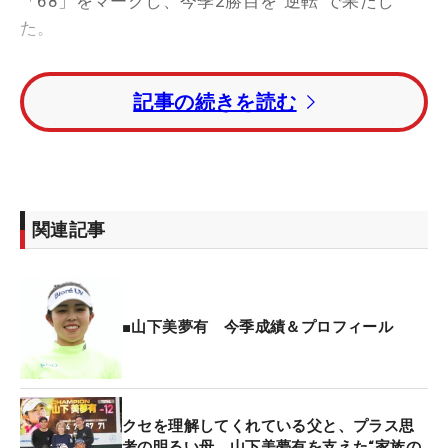
「68」をマークし、今季2勝目を“逆転”で果たし
た。
大ギャラリーから拍手を送られる山下美夢有【写
記事の続きを読む
真】
5月の国内メジャー大会「
ワールドレディスチャン
ピオンシップ サロンパスカップ
」では“完全優勝”で
今季初Vだったが、今回は違う。「追いかける立場
関連記事
のほうが、攻めていくしかない。守る感じではない
ので、サロンパスに比べたらプレーしやすいなと思
いました」。14番で151ヤードから1.5メートルにつ
けてバーディとすると、単独首位でスタートした藤
■山下美夢有 今季成績＆プロフィール
田さいきをとらえ、同ホールを藤田がボギーとした
ことで、一気にかわした。
クセを理解してくれている父と、プラス思
大阪出身の山下にとって、兵庫県開催の今大会はま
考の明るい母 山下美夢有を支えた“家族の