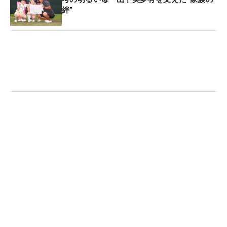
さに地元。「帰ってきたなという感じ。テンション
絆”
が上がりました」。父母弟妹の家族に加え、いと
こ、高校の同級生、ゴルフ部の後輩、ゴルフの友
達、会社の方々など「20〜30人」の応援団を含め
た、5176人のギャラリーの声援が山下を後押しし
た。「心強かったです。関西で優勝できたのが一番
うれしいです」と、今季初めて関西で行われた試合
で、目標のひとつでもあった“年間複数回優勝”を遂
げた。
コースセッティングを担当し、今大会のアンバサダ
ーを務める宮里藍も、山下の強さをこのように語
る。「タフになってからのコースマネジメントが徹
底している。打ち分けたり、無理をせずにしっかり
とチャンスを作る。難しくなればなるほど、そこに
徹することができる印象ですね」。ちなみに優勝し
たワールドレディスサロンパスカップ、そして最終