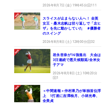
2026年8月7日 (金) 19時45分
111
スライスが止まらない人へ！ 全英
女王・桑木志帆は切り返しで「左ヒ
ザ」を先に動かしていた #優勝者
のスイング
2026年8月8日 (土) 12時00分
32
岩永杏奈が16強進出 大会は
3日連続で悪天候順延/全米女
子アマ
2026年8月8日 (土) 10時20分
1
＜中間速報＞仲村果乃が単独首位浮
上 1打差に吉澤柚月、小林光希、
全美貞