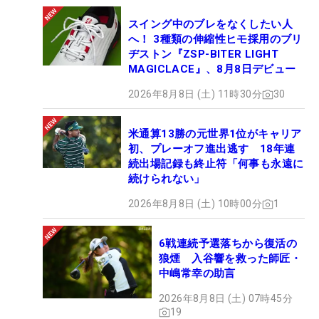
スイング中のブレをなくしたい人
へ！ 3種類の伸縮性ヒモ採用のブリ
ヂストン『ZSP-BITER LIGHT
MAGICLACE』、8月8日デビュー
2026年8月8日 (土) 11時30分
30
米通算13勝の元世界1位がキャリア
初、プレーオフ進出逃す 18年連
続出場記録も終止符「何事も永遠に
続けられない」
2026年8月8日 (土) 10時00分
1
6戦連続予選落ちから復活の
狼煙 入谷響を救った師匠・
中嶋常幸の助言
2026年8月8日 (土) 07時45分
19