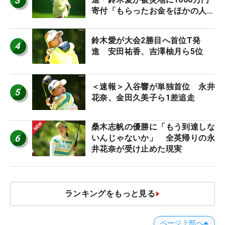
3
寄付「もらったお金をほかの人
に」
鈴木愛が大会2勝目へ首位T発
4
進 安田祐香、吉澤柚月ら5位
＜速報＞入谷響が単独首位 永井
5
花奈、金田久美子ら1差追走
桑木志帆の優勝に「もう到達しな
6
いんじゃないか」 全英帰りの永
井花奈が受け止めた現実
ランキングをもっと見る
ページ上部へ