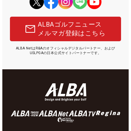
ALBAゴルフニュース
メルマガ登録はこちら
ALBA NetはR&Aのオフィシャルデジタルパートナー、および
USLPGAの日本公式サイトパートナーです。