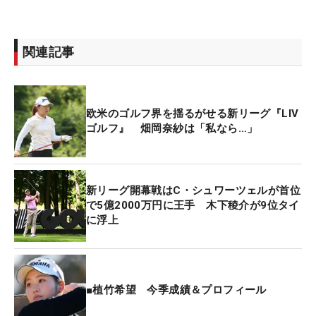
関連記事
欧米のゴルフ界を揺るがせる新リーグ『LIV
ゴルフ』 畑岡奈紗は「私なら…」
新リーグ開幕戦はC・シュワーツェルが首位
で5億2000万円に王手 木下稜介が9位タイ
に浮上
■植竹希望 今季成績＆プロフィール