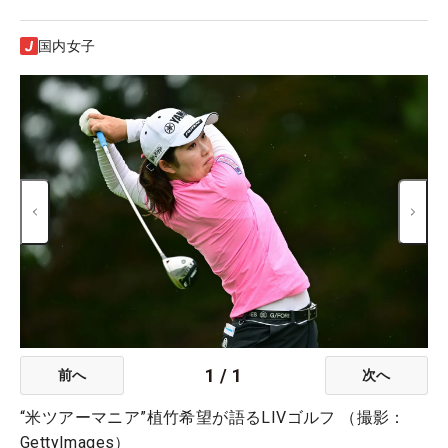
国内女子
1
/
1
前へ
次へ
“米ツアーマニア”植竹希望が語るLIVゴルフ （撮影：
GettyImages）