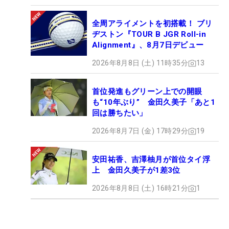
全周アライメントを初搭載！ ブリ
ヂストン『TOUR B JGR Roll-in
Alignment』、8月7日デビュー
2026年8月8日 (土) 11時35分
13
首位発進もグリーン上での開眼
も“10年ぶり” 金田久美子「あと1
回は勝ちたい」
2026年8月7日 (金) 17時29分
19
安田祐香、吉澤柚月が首位タイ浮
上 金田久美子が1差3位
2026年8月8日 (土) 16時21分
1