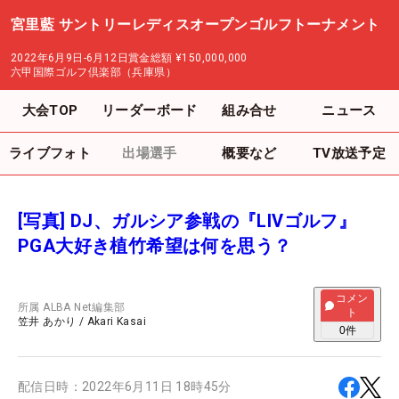
宮里藍 サントリーレディスオープンゴルフトーナメント
2022年6月9日-6月12日
賞金総額
¥150,000,000
六甲国際ゴルフ倶楽部（兵庫県）
大会TOP
リーダーボード
組み合せ
ニュース
ライブフォト
出場選手
概要など
TV放送予定
[写真] DJ、ガルシア参戦の『LIVゴルフ』
PGA大好き植竹希望は何を思う？
コメン
所属
ALBA Net編集部
ト
笠井 あかり
/
Akari Kasai
0
件
配信日時：
2022年6月11日 18時45分