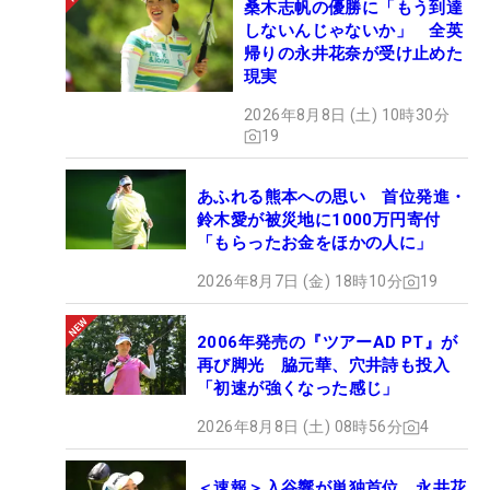
桑木志帆の優勝に「もう到達
しないんじゃないか」 全英
帰りの永井花奈が受け止めた
現実
2026年8月8日 (土) 10時30分
19
あふれる熊本への思い 首位発進・
鈴木愛が被災地に1000万円寄付
「もらったお金をほかの人に」
2026年8月7日 (金) 18時10分
19
2006年発売の『ツアーAD PT』が
再び脚光 脇元華、穴井詩も投入
「初速が強くなった感じ」
2026年8月8日 (土) 08時56分
4
＜速報＞入谷響が単独首位 永井花