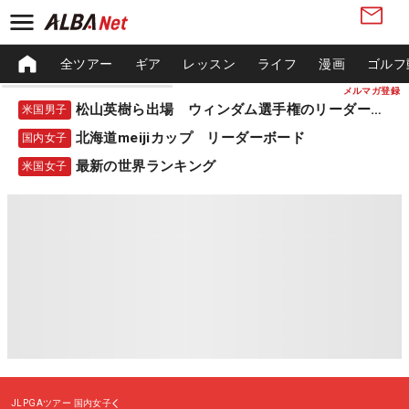
全ツアー
ギア
レッスン
ライフ
漫画
ゴルフ
メルマガ登録
松山英樹ら出場 ウィンダム選手権のリーダーボード
米国男子
北海道meijiカップ リーダーボード
国内女子
最新の世界ランキング
米国女子
JLPGAツアー
国内女子