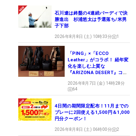
石川遼は終盤の4連続バーディで決
勝進出 杉浦悠太は予選落ち/米男
子下部
2026年8月8日 (土) 10時33分
1
「PING」×「ECCO
Leather」がコラボ！ 経年変
化を楽しむ上質な
『ARIZONA DESERT』コレ
クション、9月15日限定デビ
2026年8月7日 (金) 14時28分
ュー
64
4日間の期間限定配布！11月までの
プレーに2回使える1,500円＆1,000
円分クーポン！
2026年8月8日 (土) 06時00分
2