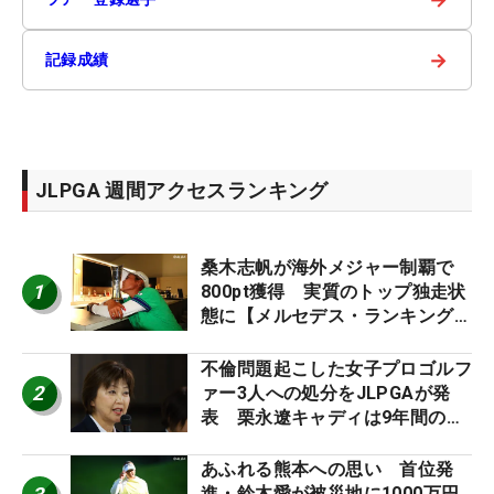
→
記録成績
JLPGA 週間アクセスランキング
桑木志帆が海外メジャー制覇で
1
800pt獲得 実質のトップ独走状
態に【メルセデス・ランキング番
外編】
不倫問題起こした女子プロゴルフ
2
ァー3人への処分をJLPGAが発
表 栗永遼キャディは9年間の立
ち入り禁止
あふれる熊本への思い 首位発
進・鈴木愛が被災地に1000万円