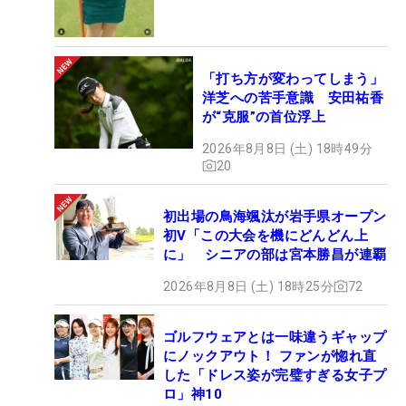
「打ち方が変わってしまう」
洋芝への苦手意識 安田祐香
が“克服”の首位浮上
2026年8月8日 (土) 18時49分
20
初出場の鳥海颯汰が岩手県オープン
初V「この大会を機にどんどん上
に」 シニアの部は宮本勝昌が連覇
2026年8月8日 (土) 18時25分
72
ゴルフウェアとは一味違うギャップ
にノックアウト！ ファンが惚れ直
した「ドレス姿が完璧すぎる女子プ
ロ」神10