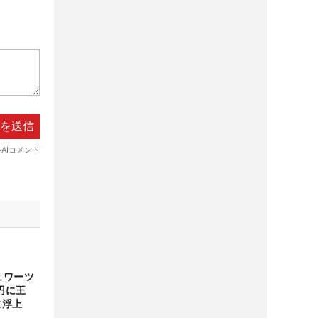
ュワーツ
円に王
に浮上