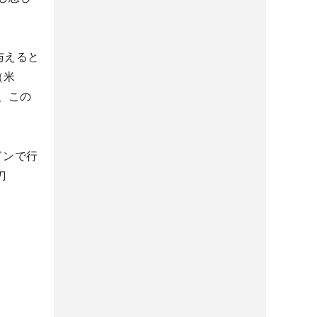
与えると
（米
、この
ドンで行
刀