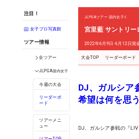
注目！
JLPGAツアー
国内女子
宮里藍 サントリ
女子プロ写真館
ツアー情報
2022年6月9日-6月12日
賞
大会TOP
リーダーボード
全ツアー
JLPGA
国内女子
今週の大会
DJ、ガルシア
希望は何を思
リーダーボ
ード
ツアーメニ
ュー
DJ、ガルシア参戦の『LI
ツアーTOP