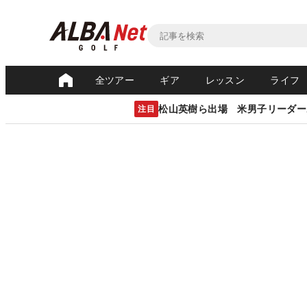
全ツアー
ギア
レッスン
ライフ
松山英樹ら出場 米男子リーダー
注目