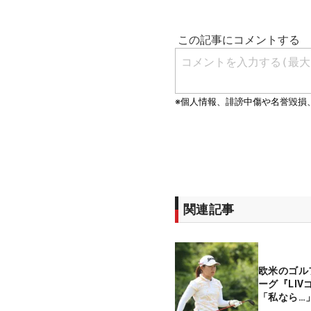
関連記事
欧米のゴル
ーグ『LI
「私なら…