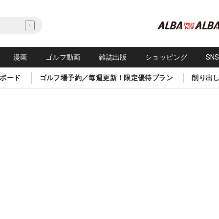
漫画
ゴルフ動画
雑誌出版
ショッピング
SN
ボード
ゴルフ場予約／毎週更新！限定優待プラン
削り出