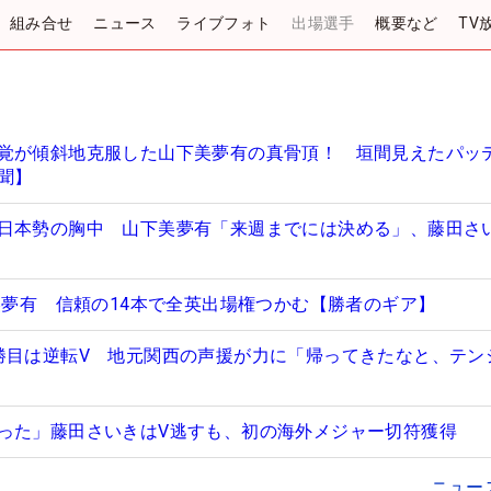
組み合せ
ニュース
ライブフォト
出場選手
概要など
TV
覚が傾斜地克服した山下美夢有の真骨頂！ 垣間見えたパッ
聞】
日本勢の胸中 山下美夢有「来週までには決める」、藤田さ
下美夢有 信頼の14本で全英出場権つかむ【勝者のギア】
勝目は逆転V 地元関西の声援が力に「帰ってきたなと、テン
った」藤田さいきはV逃すも、初の海外メジャー切符獲得
ニュー