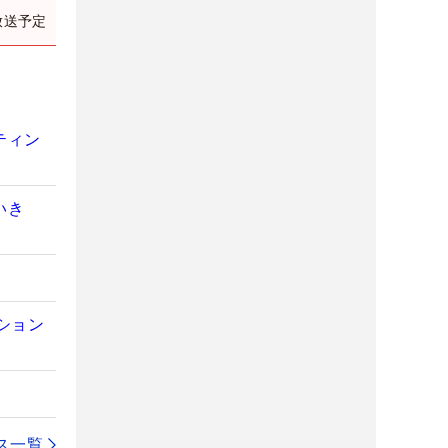
放送予定
ティン
いき
ション
ス一覧