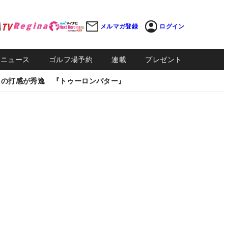
メルマガ登録
ログイン
Sニュース
ゴルフ場予約
連載
プレゼント
しの打感が秀逸 『トゥーロンパター』