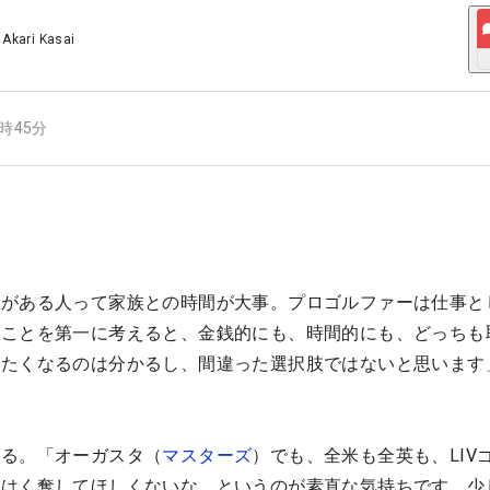
/
Akari Kasai
8時45分
庭がある人って家族との時間が大事。プロゴルファーは仕事と
うことを第一に考えると、金銭的にも、時間的にも、どっちも
きたくなるのは分かるし、間違った選択肢ではないと思います
える。「オーガスタ（
マスターズ
）でも、全米も全英も、LIV
をはく奪してほしくないな、というのが素直な気持ちです。少