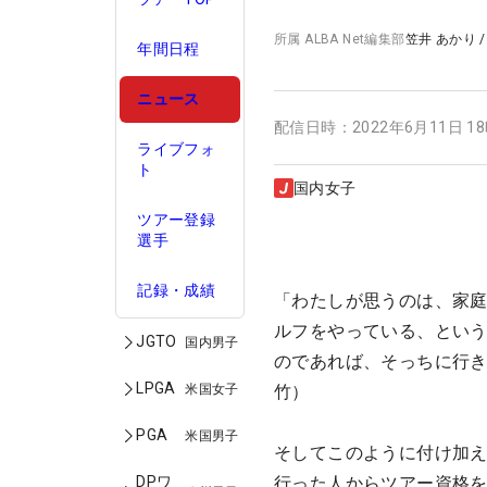
所属
ALBA Net編集部
笠井 あかり
年間日程
ニュース
配信日時：
2022年6月11日 1
ライブフォ
ト
国内女子
ツアー登録
選手
記録・成績
「わたしが思うのは、家
ルフをやっている、とい
JGTO
国内男子
のであれば、そっちに行
LPGA
米国女子
竹）
PGA
米国男子
そしてこのように付け加
DPワ
行った人からツアー資格