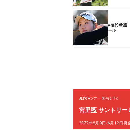
■植竹希望
ール
JLPGAツアー
国内女子
宮里藍 サントリ
2022年6月9日-6月12日
賞