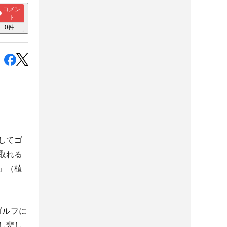
コメン
ト
0
件
してゴ
取れる
」（植
ゴルフに
し悲し