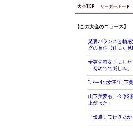
大会TOP
リーダーボード
【この大会のニュース】
足裏バランスと軸感
グの自信【辻にぃ見
全英切符を手にした
「初めてで楽しみ」
“パー4の女王”山
山下美夢有、今季2
上がった」
「優勝して行きたか