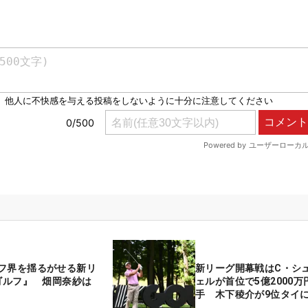
フ界を揺るがせる新リ
新リーグ開幕戦はC・シ
Vゴルフ』 畑岡奈紗は
ェルが首位で5億2000万
」
手 木下稜介が9位タイ