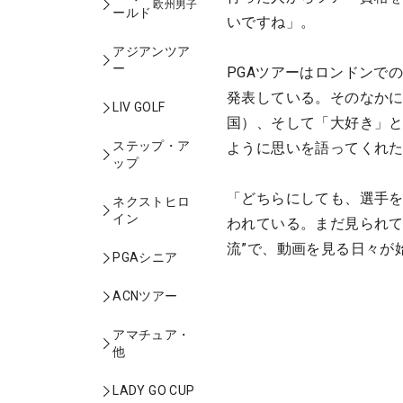
欧州男子
ールド
いですね」。
アジアンツア
ー
PGAツアーはロンドンで
発表している。そのなかに
LIV GOLF
国）、そして「大好き」
ステップ・ア
ように思いを語ってくれ
ップ
「どちらにしても、選手を
ネクストヒロ
イン
われている。まだ見られて
流”で、動画を見る日々が
PGAシニア
ACNツアー
アマチュア・
他
LADY GO CUP