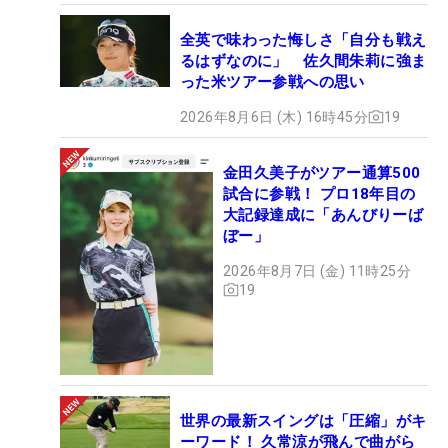
全英で味わった悔しさ「自分も戦え
るはずなのに」 佐久間朱莉に強ま
った米ツアー参戦への思い
2026年8月6日 (木) 16時45分
19
金田久美子がツアー通算500
試合に参戦！ プロ18年目の
大記録達成に「あんびりーば
ぼー」
2026年8月7日 (金) 11時25分
19
世界の最新スイングは「圧縮」がキ
ーワード！ 久常涼が飛んで曲がら