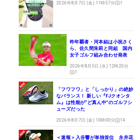
2026年8月7日 (金) 11時57分
1
昨年覇者・河本結は小祝さく
ら、佐久間朱莉と同組 国内
女子ゴルフ組み合わせ発表
2026年8月5日 (水) 12時20分
1
「フワフワ」と「しっかり」の絶妙
なバランス！ 新しい『FJクオンタ
ム』は性能が“ど真ん中”のゴルフシ
ューズだった
2026年8月7日 (金) 10時00分
14
＜速報＞入谷響が単独首位 永井花