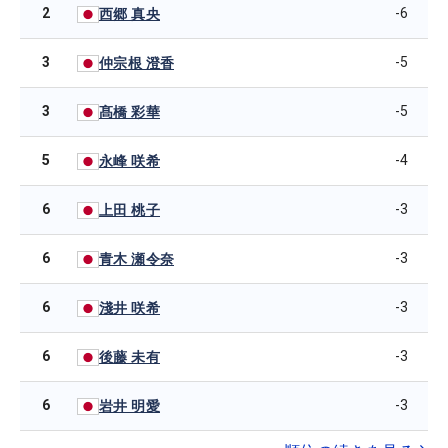
2
-6
西郷 真央
3
-5
仲宗根 澄香
3
-5
髙橋 彩華
5
-4
永峰 咲希
6
-3
上田 桃子
6
-3
青木 瀬令奈
6
-3
淺井 咲希
6
-3
後藤 未有
6
-3
岩井 明愛