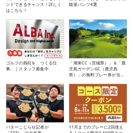
ンドできるチャンス！詳しく
能派パンツ4選
はこちら！
ゴルフの熱狂を、つくる仕
「潮来CC（茨城県）」＆「鹿
事。｜スタッフ募集中
児島ガーデンGC（鹿児島
県）」の無料プレー券が当た
る！！
パターこじらせ記者が
11月までのプレーに2回使え
「TRTL」で大改善
る！コース限定3,500円クー