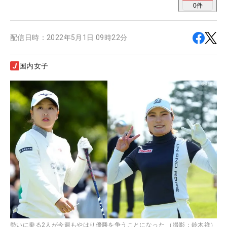
0
件
配信日時：
2022年5月1日 09時22分
国内女子
勢いに乗る2人が今週もやはり優勝を争うことになった （撮影：鈴木祥）