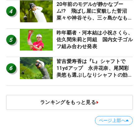
20年前のモデルが静かなブー
4
ム!? 飛ばし屋に変貌した菅沼
菜々や神谷そら、三ヶ島かなも使
う“名器”が人気な理由【ツアープ
ロたちの“飛ばしギア”】
昨年覇者・河本結は小祝さくら、
5
佐久間朱莉と同組 国内女子ゴル
フ組み合わせ発表
皆吉愛寿香は『L』シャフトで
6
11ydアップ 永井花奈、尾関彩
美悠も選ぶしなりシャフトの効果
【ツアープロたちの“飛ばしギ
ア”】
ランキングをもっと見る
ページ上部へ