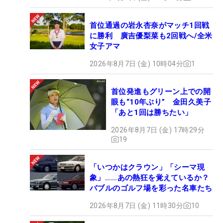
首位通過の岩永杏奈がマッチ1回戦
に勝利 廣吉優梨菜も2回戦へ/全米
女子アマ
2026年8月7日 (金) 10時04分
1
首位発進もグリーン上での開
眼も“10年ぶり” 金田久美子
「あと1回は勝ちたい」
2026年8月7日 (金) 17時29分
19
「いつかはクラウン」「シーマ現
象」……あの熱狂を覚えているか？
バブルのゴルフ場を彩った名車たち
2026年8月7日 (金) 11時30分
10