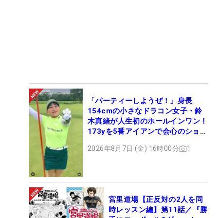
「パーティーしようぜ！」身長
154cmの小さなドラコン女子・鈴
木真緒が人生初のホールインワン！
173yを5番アイアンで会心のショッ
ト
2026年8月7日 (金) 16時00分
1
宮里道場【正反対の2人を同
時レッスン編】第11話／『勝