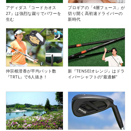
アディダス『コードカオス
プロギアの「4層フェース」が
27』は強烈な蹴りでパワーを
切り開く高初速ドライバーの
生む
新時代
仲宗根澄香が平均パット数
新『TENSEIオレンジ』はドラ
『TRTL』で6人抜き！
イバーシャフトの“最適解”