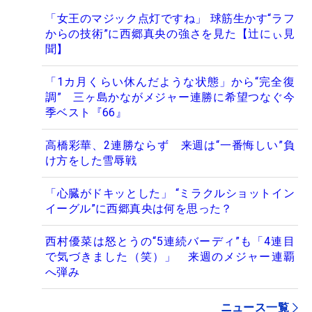
「女王のマジック点灯ですね」 球筋生かす“ラフ
からの技術”に西郷真央の強さを見た【辻にぃ見
聞】
「1カ月くらい休んだような状態」から“完全復
調” 三ヶ島かながメジャー連勝に希望つなぐ今
季ベスト『66』
高橋彩華、2連勝ならず 来週は“一番悔しい”負
け方をした雪辱戦
「心臓がドキッとした」 “ミラクルショットイン
イーグル”に西郷真央は何を思った？
西村優菜は怒とうの“5連続バーディ”も「4連目
で気づきました（笑）」 来週のメジャー連覇
へ弾み
ニュース一覧