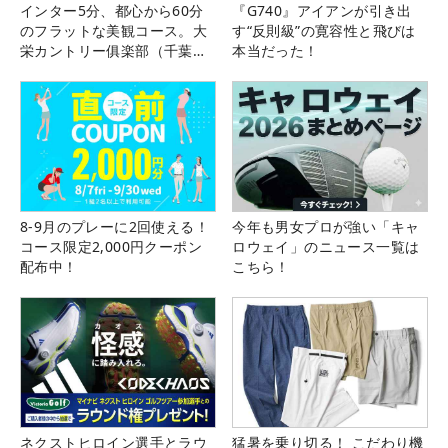
インター5分、都心から60分
『G740』アイアンが引き出
のフラットな美観コース。大
す“反則級”の寛容性と飛びは
栄カントリー俱楽部（千葉
本当だった！
県）
8-9月のプレーに2回使える！
今年も男女プロが強い「キャ
コース限定2,000円クーポン
ロウェイ」のニュース一覧は
配布中！
こちら！
ネクストヒロイン選手とラウ
猛暑を乗り切る！ こだわり機