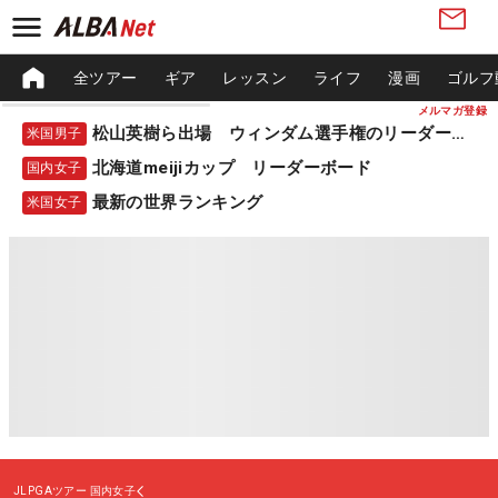
全ツアー
ギア
レッスン
ライフ
漫画
ゴルフ
メルマガ登録
松山英樹ら出場 ウィンダム選手権のリーダーボード
米国男子
北海道meijiカップ リーダーボード
国内女子
最新の世界ランキング
米国女子
JLPGAツアー
国内女子