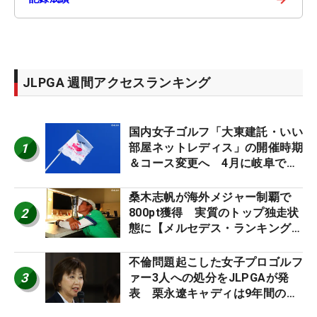
JLPGA 週間アクセスランキング
国内女子ゴルフ「大東建託・いい
1
部屋ネットレディス」の開催時期
＆コース変更へ 4月に岐阜で開
催
桑木志帆が海外メジャー制覇で
2
800pt獲得 実質のトップ独走状
態に【メルセデス・ランキング番
外編】
不倫問題起こした女子プロゴルフ
3
ァー3人への処分をJLPGAが発
表 栗永遼キャディは9年間の立
ち入り禁止