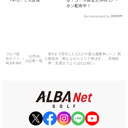
ポン配布中！
Recommended by
ゴルフ総
初Vまで苦労した2人が今週も優勝争いへ！ 西
「JLPGA」
合サイト
郷真央「耐えながらスコア伸ばす」、高橋彩
の記事一覧
ALBA Net
華「先週までよりは心は軽い」