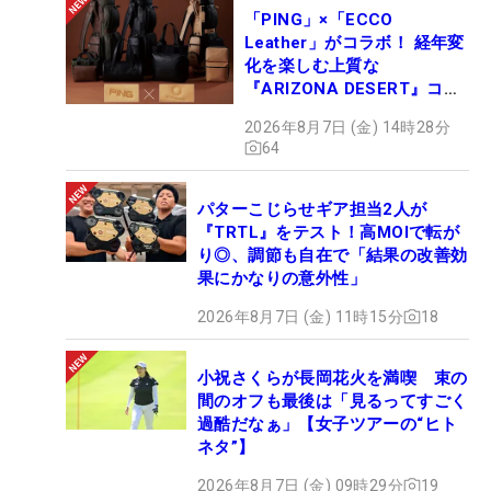
「PING」×「ECCO
Leather」がコラボ！ 経年変
化を楽しむ上質な
『ARIZONA DESERT』コレ
クション、9月15日限定デビ
2026年8月7日 (金) 14時28分
ュー
64
パターこじらせギア担当2人が
『TRTL』をテスト！高MOIで転が
り◎、調節も自在で「結果の改善効
果にかなりの意外性」
2026年8月7日 (金) 11時15分
18
小祝さくらが長岡花火を満喫 束の
間のオフも最後は「見るってすごく
過酷だなぁ」【女子ツアーの“ヒト
ネタ”】
2026年8月7日 (金) 09時29分
19