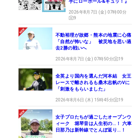
手にローボール&ギュッ！』
2026年8月7日 (金) 07時00分
9
不動裕理が故郷・熊本の地震に心痛
「自然が怖いな」 被災地を思い過
去2勝の戦いへ
2026年8月7日 (金) 07時50分
19
全英より国内を選んだ河本結 女王
レースで離されるも桑木志帆のVに
「刺激をもらいました」
2026年8月6日 (木) 15時45分
19
女子プロたちが過ごしたオープンウ
ィーク 堀琴音は人生初の…！ 六車
日那乃は新幹線でとんぼ返り…！