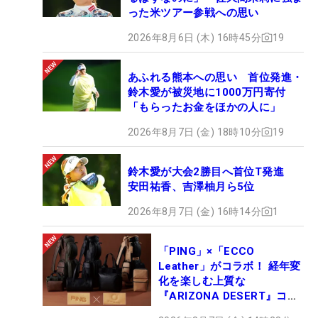
った米ツアー参戦への思い
2026年8月6日 (木) 16時45分
19
あふれる熊本への思い 首位発進・
鈴木愛が被災地に1000万円寄付
「もらったお金をほかの人に」
2026年8月7日 (金) 18時10分
19
鈴木愛が大会2勝目へ首位T発進
安田祐香、吉澤柚月ら5位
2026年8月7日 (金) 16時14分
1
「PING」×「ECCO
Leather」がコラボ！ 経年変
化を楽しむ上質な
『ARIZONA DESERT』コレ
クション、9月15日限定デビ