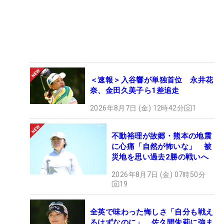
＜速報＞入谷響が単独首位 永井花
奈、金田久美子ら1差追走
2026年8月7日 (金) 12時42分
1
不動裕理が故郷・熊本の地震
に心痛「自然が怖いな」 被
災地を思い過去2勝の戦いへ
2026年8月7日 (金) 07時50分
19
全英で味わった悔しさ「自分も戦え
るはずなのに」 佐久間朱莉に強ま