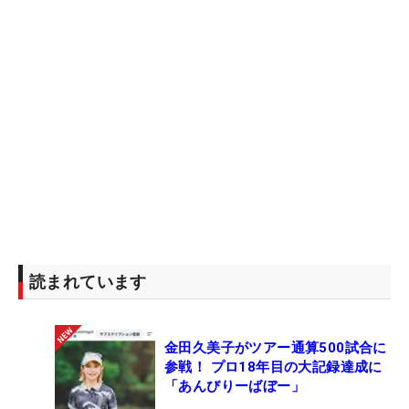
読まれています
金田久美子がツアー通算500試合に
参戦！ プロ18年目の大記録達成に
「あんびりーばぼー」