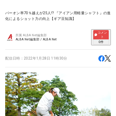
パーオン率70％越えが25人!? 『アイアン用軽量シャフト』の進
化によるショット力の向上【ギア豆知識】
コメン
所属
ALBA Net編集部
ト
ALBA Net編集部
/
ALBA Net
0
件
配信日時：
2022年1月28日 11時30分