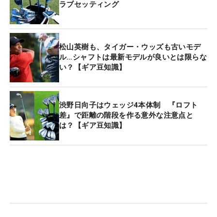
ラブセッティング
いた。ほんの数年前、2015年シーズンのスタッツ
で、パーオン率70％以上を記録したのは、このタイ
トルを獲得した
イ・ボミ
を含めてわずか6人だった
ことを考えると、この数字の伸びは驚異的だ。
松山英樹も、タイガー・ウッズも古いモデ
ル…シャフトは最新モデルが良いとは限らな
い？【ギア豆知識】
実は女子プロのパーオン率、つまりアイアンの技術
が大きくレベルアップした背景には、ギアの進化が
深く関わっている。特に100グラム以下のアイアン
渋野日向子はウェッジ4本体制 『ロフト
用軽量シャフトの進化によって、女子プロのパワー
差』で距離の階段を作る意外な注意点と
でも高く止まるボールが打ちやすくなったことは、
は？【ギア豆知識】
パーオン率の向上に大きく影響しているだろう。