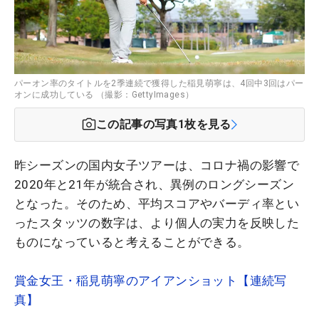
パーオン率のタイトルを2季連続で獲得した稲見萌寧は、4回中3回はパー
オンに成功している （撮影：GettyImages）
この記事の写真
1
枚を見る
昨シーズンの国内女子ツアーは、コロナ禍の影響で
2020年と21年が統合され、異例のロングシーズン
となった。そのため、平均スコアやバーディ率とい
ったスタッツの数字は、より個人の実力を反映した
ものになっていると考えることができる。
賞金女王・稲見萌寧のアイアンショット【連続写
真】