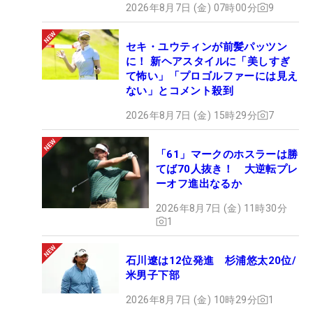
2026年8月7日 (金) 07時00分
9
セキ・ユウティンが前髪パッツン
に！ 新ヘアスタイルに「美しすぎ
て怖い」「プロゴルファーには見え
ない」とコメント殺到
2026年8月7日 (金) 15時29分
7
「61」マークのホスラーは勝
てば70人抜き！ 大逆転プレ
ーオフ進出なるか
2026年8月7日 (金) 11時30分
1
石川遼は12位発進 杉浦悠太20位/
米男子下部
2026年8月7日 (金) 10時29分
1