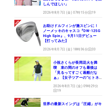
しんでほしい」
2026年8月7日 (金) 07時15分
19
お助けドルフィンが激スピンに！
ノーメッキのキャスコ『DW-125G
High Spin』、9月11日デビュー
【打ってみた】
2026年8月7日 (金) 18時36分
33
小祝さくらが長岡花火を満
喫 束の間のオフも最後は
「見るってすごく過酷だな
ぁ」【女子ツアーの“ヒトネ
タ”】
2026年8月7日 (金) 09時29分
19
世界の最新スイングは「圧縮」がキ