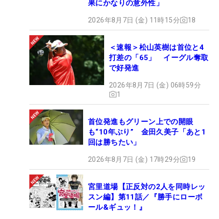
果にかなりの意外性」
2026年8月7日 (金) 11時15分
18
＜速報＞松山英樹は首位と4
打差の「65」 イーグル奪取
で好発進
2026年8月7日 (金) 06時59分
1
首位発進もグリーン上での開眼
も“10年ぶり” 金田久美子「あと1
回は勝ちたい」
2026年8月7日 (金) 17時29分
19
宮里道場【正反対の2人を同時レッ
スン編】第11話／『勝手にローボ
ール&ギュッ！』