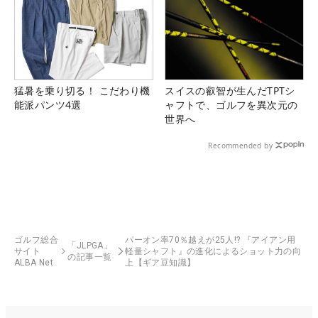
猛暑を乗り切る！ こだわり機
スイスの叡智が生んだTPTシ
能派パンツ4選
ャフトで、ゴルフを異次元の
世界へ
Recommended by
ゴルフ総合
パーオン率70％越えが25人!? 『アイアン用
「JLPGA」
サイト
軽量シャフト』の進化によるショット力の向
の記事一覧
ALBA Net
上【ギア豆知識】