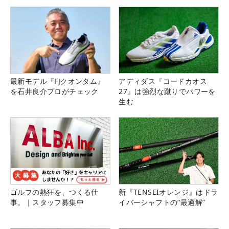
最新モデル『FJクオンタム』
アディダス『コードカオス
を石井良介プロがチェック
27』は強烈な蹴りでパワーを
生む
ゴルフの熱狂を、つくる仕
新『TENSEIオレンジ』はドラ
事。｜スタッフ募集中
イバーシャフトの“最適解”