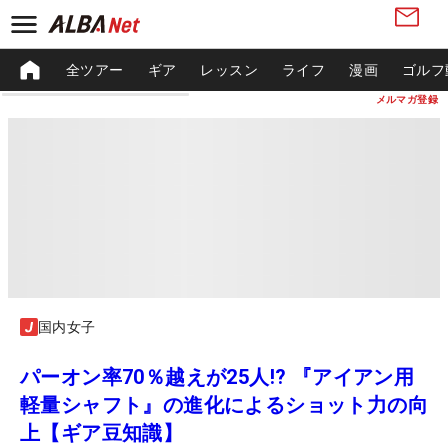
全ツアー
ギア
レッスン
ライフ
漫画
ゴルフ
メルマガ登録
国内女子
パーオン率70％越えが25人!? 『アイアン用
軽量シャフト』の進化によるショット力の向
上【ギア豆知識】