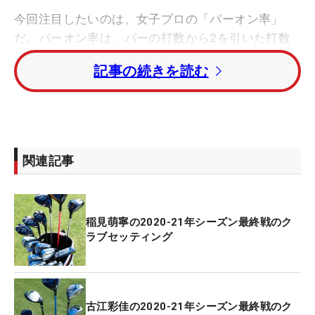
今回注目したいのは、女子プロの「パーオン率」
だ。パーオン率は、パーの打数から2を引いた打数
以内でグリーンに乗る確率を示している。ここで高
記事の続きを読む
い数字を残すには、ティショットの安定感も関わっ
てはくるが、何よりアイアンショットの精度が大き
く影響する。つまり、簡易的に選手のアイアンの上
手さが推し量れる指標と言えるわけだ。
関連記事
そんな中で、2020-21年シーズンのパーオン率1位
に輝いたのは賞金女王の稲見萌寧で、75.77％とい
う数字を残している。45試合に出場して、プレーし
稲見萌寧の2020-21年シーズン最終戦のク
た全ホールの4分の3以上でパーオンに成功している
ラブセッティング
ことになり、そのショット力の高さがうかがえる。
さらにランキングを見ていくと、稲見を含む総勢25
人もの女子プロがパーオン率70％以上をマークして
古江彩佳の2020-21年シーズン最終戦のク