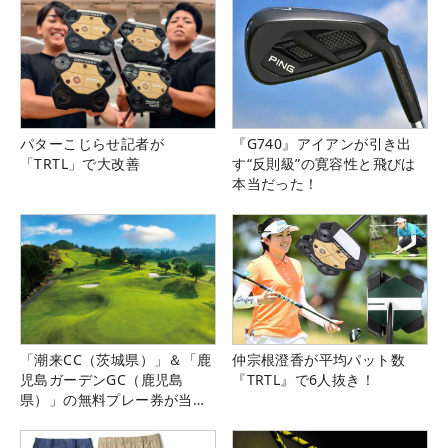
パターこじらせ記者が
『G740』アイアンが引き出
「TRTL」で大改善
す“反則級”の寛容性と飛びは
本当だった！
「潮来CC（茨城県）」＆「鹿
仲宗根澄香が平均パット数
児島ガーデンGC（鹿児島
『TRTL』で6人抜き！
県）」の無料プレー券が当た
る！！