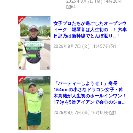
2026年8月7日 (金) 14時28分
ュー
64
女子プロたちが過ごしたオープンウ
ィーク 堀琴音は人生初の…！ 六車
日那乃は新幹線でとんぼ返り…！
2026年8月7日 (金) 11時57分
1
「パーティーしようぜ！」身長
154cmの小さなドラコン女子・鈴
木真緒が人生初のホールインワン！
173yを5番アイアンで会心のショッ
ト
2026年8月7日 (金) 16時00分
1