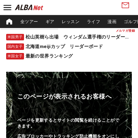
全ツアー
ギア
レッスン
ライフ
漫画
ゴルフ
メルマガ登録
松山英樹ら出場 ウィンダム選手権のリーダーボード
米国男子
北海道meijiカップ リーダーボード
国内女子
最新の世界ランキング
米国女子
このページが表示されるお客様へ
ページを更新するとサイトの閲覧を続けることがで
きます。
広告ブロッカーやトラッキング防止機能をオンにし