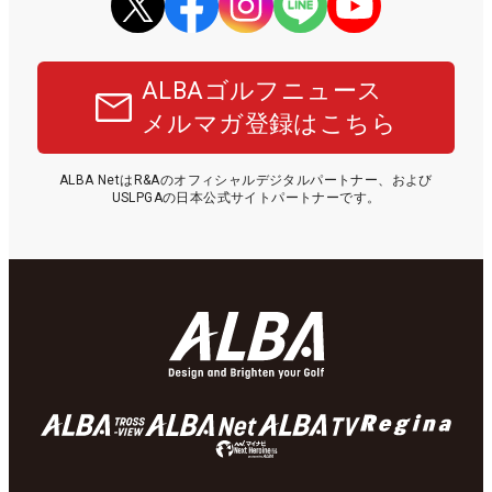
ALBAゴルフニュース
メルマガ登録はこちら
ALBA NetはR&Aのオフィシャルデジタルパートナー、および
USLPGAの日本公式サイトパートナーです。