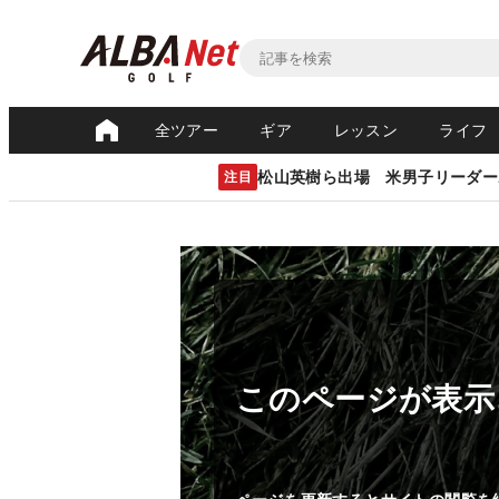
全ツアー
ギア
レッスン
ライフ
松山英樹ら出場 米男子リーダー
注目
このページが表示