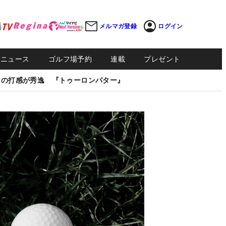
メルマガ登録
ログイン
Sニュース
ゴルフ場予約
連載
プレゼント
しの打感が秀逸 『トゥーロンパター』