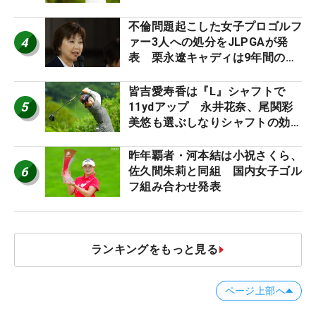
う“名器”が人気な理由【ツアープ
ロたちの“飛ばしギア”】
不倫問題起こした女子プロゴルフ
4
ァー3人への処分をJLPGAが発
表 栗永遼キャディは9年間の立
ち入り禁止
皆吉愛寿香は『L』シャフトで
5
11ydアップ 永井花奈、尾関彩
美悠も選ぶしなりシャフトの効果
【ツアープロたちの“飛ばしギ
ア”】
昨年覇者・河本結は小祝さくら、
6
佐久間朱莉と同組 国内女子ゴル
フ組み合わせ発表
ランキングをもっと見る
ページ上部へ