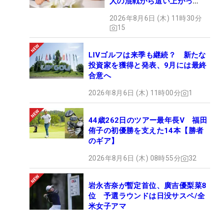
人の混戦から這い上がっ
た“新星ヒロイン”
2026年8月6日 (木) 11時30分
15
LIVゴルフは来季も継続？ 新たな
投資家を獲得と発表、9月には最終
合意へ
2026年8月6日 (木) 11時00分
1
44歳262日のツアー最年長V 福田
侑子の初優勝を支えた14本【勝者
のギア】
2026年8月6日 (木) 08時55分
32
岩永杏奈が暫定首位、廣吉優梨菜8
位 予選ラウンドは日没サスペ/全
米女子アマ