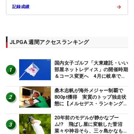
→
記録成績
JLPGA 週間アクセスランキング
国内女子ゴルフ「大東建託・いい
1
部屋ネットレディス」の開催時期
＆コース変更へ 4月に岐阜で開
催
桑木志帆が海外メジャー制覇で
2
800pt獲得 実質のトップ独走状
態に【メルセデス・ランキング番
外編】
20年前のモデルが静かなブー
3
ム!? 飛ばし屋に変貌した菅沼
菜々や神谷そら、三ヶ島かなも使