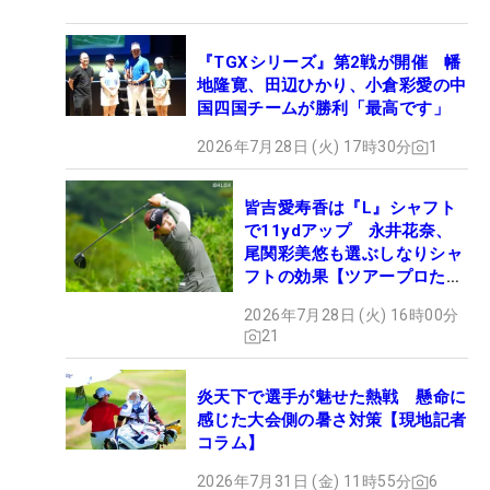
『TGXシリーズ』第2戦が開催 幡
地隆寛、田辺ひかり、小倉彩愛の中
国四国チームが勝利「最高です」
2026年7月28日 (火) 17時30分
1
皆吉愛寿香は『L』シャフト
で11ydアップ 永井花奈、
尾関彩美悠も選ぶしなりシャ
フトの効果【ツアープロたち
の“飛ばしギア”】
2026年7月28日 (火) 16時00分
21
炎天下で選手が魅せた熱戦 懸命に
感じた大会側の暑さ対策【現地記者
コラム】
2026年7月31日 (金) 11時55分
6