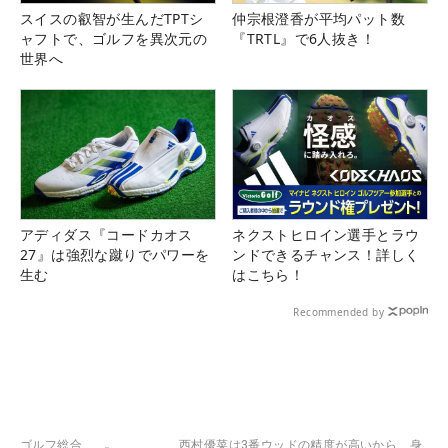
スイスの叡智が生んだTPTシ
仲宗根澄香が平均パット数
ャフトで、ゴルフを異次元の
『TRTL』で6人抜き！
世界へ
アディダス『コードカオス
ネクストヒロイン選手とラウ
27』は強烈な蹴りでパワーを
ンドできるチャンス！詳しく
生む
はこちら！
Recommended by
ゴルフ総合
西村優菜は3番ウッドの精度が高いから、身