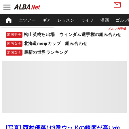
全ツアー
ギア
レッスン
ライフ
漫画
ゴルフ
メルマガ登録
松山英樹ら出場 ウィンダム選手権の組み合わせ
米国男子
北海道meijiカップ 組み合わせ
国内女子
最新の世界ランキング
米国女子
[写真] 西村優菜は3番ウッドの精度が高いか