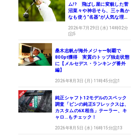
ム!? 飛ばし屋に変貌した菅
沼菜々や神谷そら、三ヶ島か
なも使う“名器”が人気な理由
【ツアープロたちの“飛ばし
2026年7月29日 (水) 14時02分
ギア”】
5
桑木志帆が海外メジャー制覇で
800pt獲得 実質のトップ独走状態
に【メルセデス・ランキング番外
編】
2026年8月3日 (月) 11時45分
1
純正シャフト12モデルのスペック
調査「ピンの純正Sフレックスは、
カスタムの6X相当」テーラー、キ
ャロ…もチェック！
2026年8月5日 (水) 16時15分
13