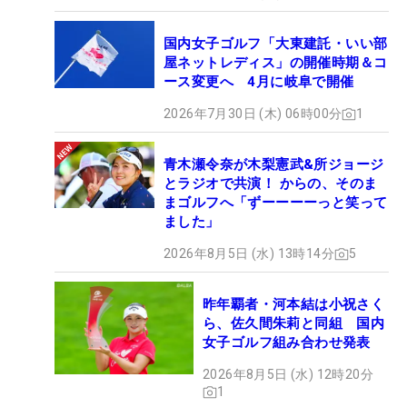
国内女子ゴルフ「大東建託・いい部
屋ネットレディス」の開催時期＆コ
ース変更へ 4月に岐阜で開催
2026年7月30日 (木) 06時00分
1
青木瀬令奈が木梨憲武&所ジョージ
とラジオで共演！ からの、そのま
まゴルフへ「ずーーーーっと笑って
ました」
2026年8月5日 (水) 13時14分
5
昨年覇者・河本結は小祝さく
ら、佐久間朱莉と同組 国内
女子ゴルフ組み合わせ発表
2026年8月5日 (水) 12時20分
1