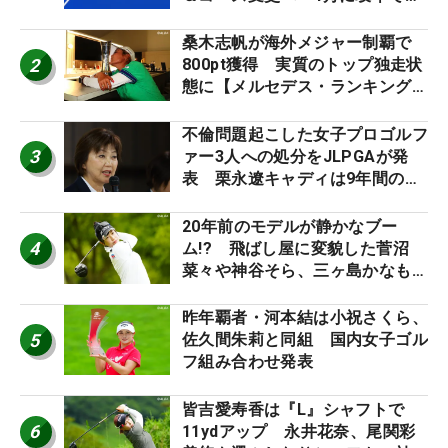
催
桑木志帆が海外メジャー制覇で
2
800pt獲得 実質のトップ独走状
態に【メルセデス・ランキング番
外編】
不倫問題起こした女子プロゴルフ
3
ァー3人への処分をJLPGAが発
表 栗永遼キャディは9年間の立
ち入り禁止
20年前のモデルが静かなブー
4
ム!? 飛ばし屋に変貌した菅沼
菜々や神谷そら、三ヶ島かなも使
う“名器”が人気な理由【ツアープ
ロたちの“飛ばしギア”】
昨年覇者・河本結は小祝さくら、
5
佐久間朱莉と同組 国内女子ゴル
フ組み合わせ発表
皆吉愛寿香は『L』シャフトで
6
11ydアップ 永井花奈、尾関彩