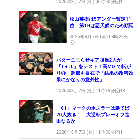
2026年8月7日 (金) 06時00分
1
松山英樹は5アンダー暫定11
位 第1Rは悪天候のため順延
2026年8月7日 (金) 08時26分
1
パターこじらせギア担当2人が
『TRTL』をテスト！高MOIで転が
り◎、調節も自在で「結果の改善効
果にかなりの意外性」
2026年8月7日 (金) 11時15分
18
「61」マークのホスラーは勝てば
70人抜き！ 大逆転プレーオフ進
出なるか
2026年8月7日 (金) 11時30分
1