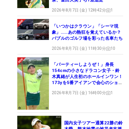
奈、金田久美子ら1差追走
2026年8月7日 (金) 12時42分
1
「いつかはクラウン」「シーマ現
象」……あの熱狂を覚えているか？
バブルのゴルフ場を彩った名車たち
2026年8月7日 (金) 11時30分
10
「パーティーしようぜ！」身長
154cmの小さなドラコン女子・鈴
木真緒が人生初のホールインワン！
173yを5番アイアンで会心のショッ
ト
2026年8月7日 (金) 16時00分
1
国内女子ツアー通算22勝の鈴
木愛 熊本地震の被災者支援