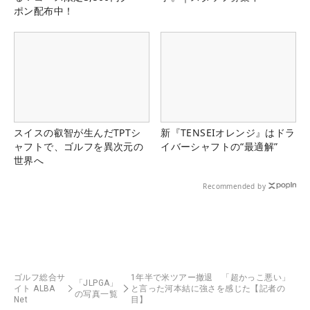
ポン配布中！
スイスの叡智が生んだTPTシ
新『TENSEIオレンジ』はドラ
ャフトで、ゴルフを異次元の
イバーシャフトの“最適解”
世界へ
Recommended by
ゴルフ総合サ
1年半で米ツアー撤退 「超かっこ悪い」
「JLPGA」
イト ALBA
と言った河本結に強さを感じた【記者の
の写真一覧
Net
目】