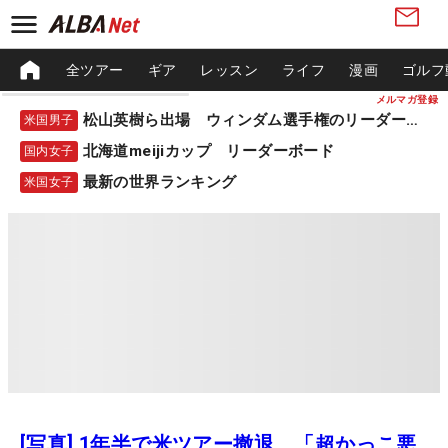
全ツアー
ギア
レッスン
ライフ
漫画
ゴルフ
メルマガ登録
松山英樹ら出場 ウィンダム選手権のリーダーボード
米国男子
北海道meijiカップ リーダーボード
国内女子
最新の世界ランキング
米国女子
[写真] 1年半で米ツアー撤退 「超かっこ悪