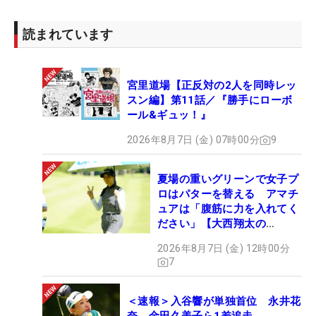
読まれています
宮里道場【正反対の2人を同時レッ
スン編】第11話／『勝手にローボ
ール&ギュッ！』
2026年8月7日 (金) 07時00分
9
夏場の重いグリーンで女子プ
ロはパターを替える アマチ
ュアは「腹筋に力を入れてく
ださい」【大西翔太の
HOTSHOT】
2026年8月7日 (金) 12時00分
7
＜速報＞入谷響が単独首位 永井花