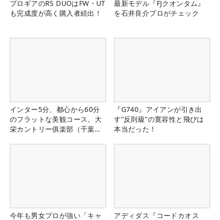
プロギアのRS DUOはFW・UT
最新モデル『FJクオンタム』
も完成度が高く購入者続出！
を石井良介プロがチェック
インター5分、都心から60分
『G740』アイアンが引き出
のフラットな美観コース。大
す“反則級”の寛容性と飛びは
栄カントリー俱楽部（千葉
本当だった！
県）
今年も男女プロが強い「キャ
アディダス『コードカオス