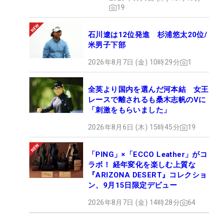
19
石川遼は12位発進 杉浦悠太20位/
米男子下部
2026年8月7日 (金) 10時29分
1
全英より国内を選んだ河本結 女王
レースで離されるも桑木志帆のVに
「刺激をもらいました」
2026年8月6日 (木) 15時45分
19
「PING」×「ECCO Leather」がコ
ラボ！ 経年変化を楽しむ上質な
『ARIZONA DESERT』コレクショ
ン、9月15日限定デビュー
2026年8月7日 (金) 14時28分
64