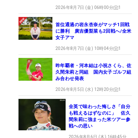
2026年8月7日 (金) 06時00分
1
首位通過の岩永杏奈がマッチ1回戦
に勝利 廣吉優梨菜も2回戦へ/全米
女子アマ
2026年8月7日 (金) 10時04分
1
昨年覇者・河本結は小祝さくら、佐
久間朱莉と同組 国内女子ゴルフ組
み合わせ発表
2026年8月5日 (水) 12時20分
1
全英で味わった悔しさ「自分
も戦えるはずなのに」 佐久
間朱莉に強まった米ツアー参
戦への思い
2026年8月6日 (木) 16時45分