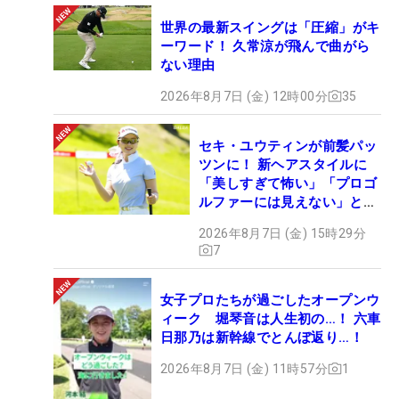
世界の最新スイングは「圧縮」がキ
ーワード！ 久常涼が飛んで曲がら
ない理由
2026年8月7日 (金) 12時00分
35
セキ・ユウティンが前髪パッ
ツンに！ 新ヘアスタイルに
「美しすぎて怖い」「プロゴ
ルファーには見えない」とコ
メント殺到
2026年8月7日 (金) 15時29分
7
女子プロたちが過ごしたオープンウ
ィーク 堀琴音は人生初の…！ 六車
日那乃は新幹線でとんぼ返り…！
2026年8月7日 (金) 11時57分
1