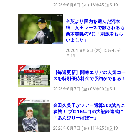
2026年8月6日 (木) 16時45分
19
全英より国内を選んだ河本
結 女王レースで離されるも
桑木志帆のVに「刺激をもら
いました」
2026年8月6日 (木) 15時45分
19
【毎週更新】関東エリアの人気コー
スを特別優待料金で予約ができる！
2026年8月7日 (金) 06時00分
1
金田久美子がツアー通算500試合に
参戦！ プロ18年目の大記録達成に
「あんびりーばぼー」
2026年8月7日 (金) 11時25分
19