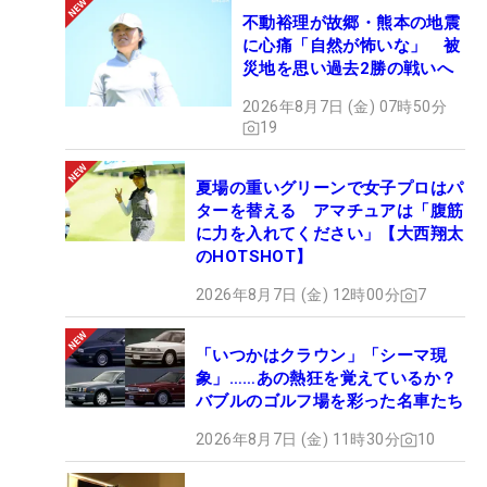
不動裕理が故郷・熊本の地震
に心痛「自然が怖いな」 被
災地を思い過去2勝の戦いへ
2026年8月7日 (金) 07時50分
19
夏場の重いグリーンで女子プロはパ
ターを替える アマチュアは「腹筋
に力を入れてください」【大西翔太
のHOTSHOT】
2026年8月7日 (金) 12時00分
7
「いつかはクラウン」「シーマ現
象」……あの熱狂を覚えているか？
バブルのゴルフ場を彩った名車たち
2026年8月7日 (金) 11時30分
10