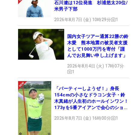
石川遼は12位発進 杉浦悠太20位/
米男子下部
2026年8月7日 (金) 10時29分
1
国内女子ツアー通算22勝の鈴
木愛 熊本地震の被災者支援
として1000万円を寄付「謹
んでお見舞い申し上げます」
2026年8月4日 (火) 17時07分
1
「パーティーしようぜ！」身長
154cmの小さなドラコン女子・鈴
木真緒が人生初のホールインワン！
173yを5番アイアンで会心のショッ
ト
2026年8月7日 (金) 16時00分
1