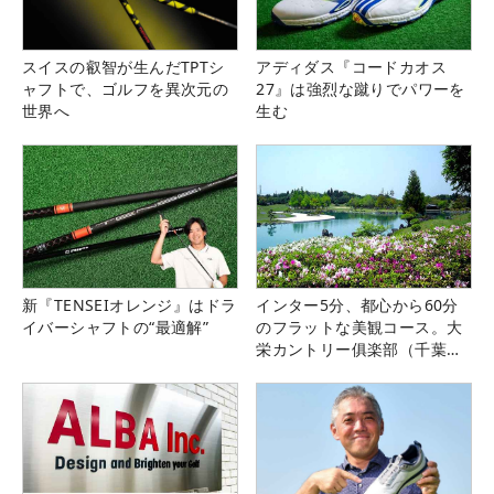
スイスの叡智が生んだTPTシ
アディダス『コードカオス
ャフトで、ゴルフを異次元の
27』は強烈な蹴りでパワーを
世界へ
生む
新『TENSEIオレンジ』はドラ
インター5分、都心から60分
イバーシャフトの“最適解”
のフラットな美観コース。大
栄カントリー俱楽部（千葉
県）