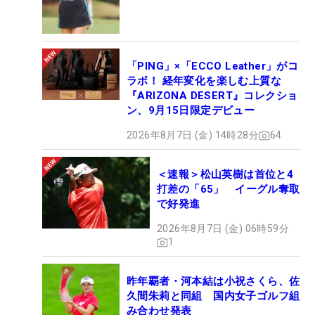
「PING」×「ECCO Leather」がコ
ラボ！ 経年変化を楽しむ上質な
『ARIZONA DESERT』コレクショ
ン、9月15日限定デビュー
2026年8月7日 (金) 14時28分
64
＜速報＞松山英樹は首位と4
打差の「65」 イーグル奪取
で好発進
2026年8月7日 (金) 06時59分
1
昨年覇者・河本結は小祝さくら、佐
久間朱莉と同組 国内女子ゴルフ組
み合わせ発表