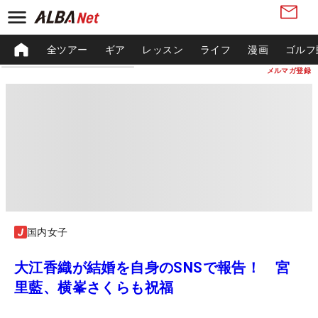
全ツアー
ギア
レッスン
ライフ
漫画
ゴルフ
メルマガ登録
国内女子
大江香織が結婚を自身のSNSで報告！ 宮
里藍、横峯さくらも祝福