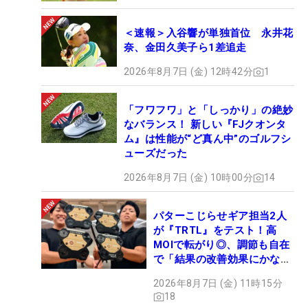
＜速報＞入谷響が単独首位 永井花
奈、金田久美子ら1差追走
2026年8月7日 (金) 12時42分
1
「フワフワ」と「しっかり」の絶妙
なバランス！ 新しい『FJクオンタ
ム』は性能が“ど真ん中”のゴルフシ
ューズだった
2026年8月7日 (金) 10時00分
14
パターこじらせギア担当2人
が『TRTL』をテスト！高
MOIで転がり◎、調節も自在
で「結果の改善効果にかなり
の意外性」
2026年8月7日 (金) 11時15分
18