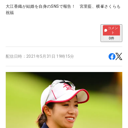
大江香織が結婚を自身のSNSで報告！ 宮里藍、横峯さくらも
祝福
コメン
ト
0
件
配信日時：
2021年5月31日 19時15分