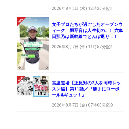
2026年8月5日 (水) 12時20分
1
女子プロたちが過ごしたオープンウ
ィーク 堀琴音は人生初の…！ 六車
日那乃は新幹線でとんぼ返り…！
2026年8月7日 (金) 11時57分
1
宮里道場【正反対の2人を同時レッ
スン編】第11話／『勝手にローボ
ール&ギュッ！』
2026年8月7日 (金) 07時00分
9