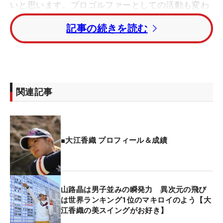
いと思います。プロゴルファーとしての活動も変わ
らず行って参りますので、今後ともよろしくお願い
記事の続きを読む
いたします」と続けた。
この投稿に宮里藍は「わー！！！！かおりちゃんお
めでとうー」とコメント。また横峯さくらや森田理
香子ら多くのプロゴルファーが祝福のメッセージを
関連記事
送っている。
■大江香織 プロフィール＆成績
山路晶は男子並みの瞬発力 異次元の飛び
は世界ランキング1位のマキロイのよう【大
江香織の美スイングがお好き】