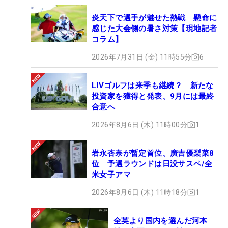
炎天下で選手が魅せた熱戦 懸命に
感じた大会側の暑さ対策【現地記者
コラム】
2026年7月31日 (金) 11時55分
6
LIVゴルフは来季も継続？ 新たな
投資家を獲得と発表、9月には最終
合意へ
2026年8月6日 (木) 11時00分
1
岩永杏奈が暫定首位、廣吉優梨菜8
位 予選ラウンドは日没サスペ/全
米女子アマ
2026年8月6日 (木) 11時18分
1
全英より国内を選んだ河本