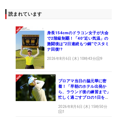
読まれています
身長154cmのドラコン女子が大会
で2階級制覇！「40°近い気温」の
激闘後は“2日連続もつ鍋”でスタミ
ナ回復!?
2026年8月6日 (木) 10時43分
9
プロアマ当日の脇元華に密
着！「早朝のホテル出発か
ら、ラウンド後の練習まで」
忙しく過ごすプロの1日を公
開
2026年8月6日 (木) 15時50分
1