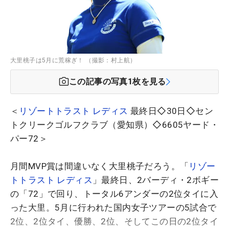
大里桃子は5月に荒稼ぎ！ （撮影：村上航）
この記事の写真
1
枚を見る
＜
リゾートトラスト レディス
最終日◇30日◇セン
トクリークゴルフクラブ（愛知県）◇6605ヤード・
パー72＞
月間MVP賞は間違いなく大里桃子だろう。「
リゾー
トトラスト レディス
」最終日、2バーディ・2ボギー
の「72」で回り、トータル6アンダーの2位タイに入
った大里。5月に行われた国内女子ツアーの5試合で
2位、2位タイ、優勝、2位、そしてこの日の2位タイ