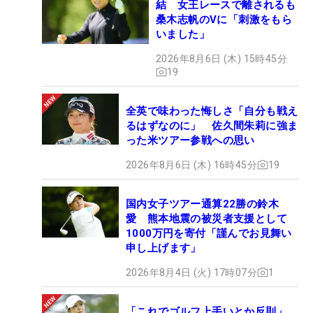
結 女王レースで離されるも
桑木志帆のVに「刺激をもら
いました」
2026年8月6日 (木) 15時45分
19
全英で味わった悔しさ「自分も戦え
るはずなのに」 佐久間朱莉に強ま
った米ツアー参戦への思い
2026年8月6日 (木) 16時45分
19
国内女子ツアー通算22勝の鈴木
愛 熊本地震の被災者支援として
1000万円を寄付「謹んでお見舞い
申し上げます」
2026年8月4日 (火) 17時07分
1
「これでゴルフ上手いとか反則」