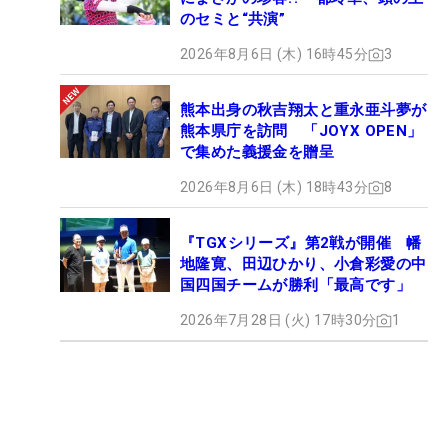
のセミと“共演”
2026年8月6日 (木) 16時45分
3
熊本出身の秋吉翔太と重永亜斗夢が
熊本県庁を訪問 「JOYX OPEN」
で集めた義援金を贈呈
2026年8月6日 (木) 18時43分
8
『TGXシリーズ』第2戦が開催 幡
地隆寛、田辺ひかり、小倉彩愛の中
国四国チームが勝利「最高です」
2026年7月28日 (火) 17時30分
1