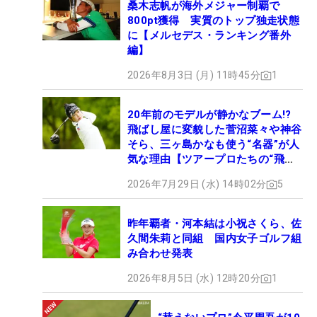
桑木志帆が海外メジャー制覇で
800pt獲得 実質のトップ独走状態
に【メルセデス・ランキング番外
編】
2026年8月3日 (月) 11時45分
1
20年前のモデルが静かなブーム!?
飛ばし屋に変貌した菅沼菜々や神谷
そら、三ヶ島かなも使う“名器”が人
気な理由【ツアープロたちの“飛ば
しギア”】
2026年7月29日 (水) 14時02分
5
昨年覇者・河本結は小祝さくら、佐
久間朱莉と同組 国内女子ゴルフ組
み合わせ発表
2026年8月5日 (水) 12時20分
1