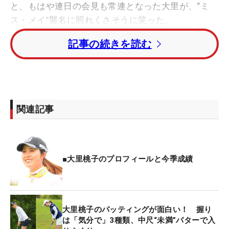
と、もはや連日の会見も常連となった大里が、“ミ
ス・メイ”襲名に照れくさそうに笑った。
記事の続きを読む
大里桃子のパターグリップ【大会写真】
もともと好きかと聞かれても「特に…」とピンとこ
ない5月に、自身も驚きの成績だ。今年は初戦の
「ダイキンオーキッドレディス」から5戦中予選落
関連記事
ちが4回とスタートダッシュに失敗した。不安を抱
えていたパッティングが機能せずに落ち込みかけた
ときに、33インチだったパターを36インチに変更。
そこから一気に調子も好転した。
■大里桃子のプロフィールと今季成績
これで5月の獲得賞金を4452万6666円まで上積み。
賞金ランキングも8位と絶好調。勝ちきれなかった
大里桃子のパッティングが面白い！ 握り
試合もそれだけ多いということだが、この驚異的な
は「気分で」3種類、中尺“未満”パターで入
成績と数字で表情も明るい。「リカバリー率が悪い