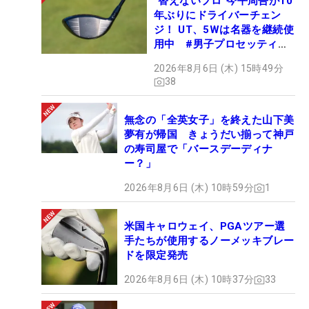
“替えないプロ”今平周吾が10
年ぶりにドライバーチェン
ジ！ UT、5Wは名器を継続使
用中 #男子プロセッティン
グ
2026年8月6日 (木) 15時49分
38
無念の「全英女子」を終えた山下美
夢有が帰国 きょうだい揃って神戸
の寿司屋で「バースデーディナ
ー？」
2026年8月6日 (木) 10時59分
1
米国キャロウェイ、PGAツアー選
手たちが使用するノーメッキブレー
ドを限定発売
2026年8月6日 (木) 10時37分
33