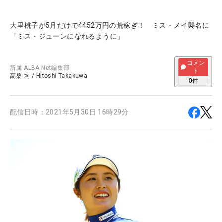
大里桃子が5月だけで4452万円の荒稼ぎ！ ミス・メイ襲名に
「ミス・ジューンになれるように」
コメン
所属
ALBA Net編集部
ト
高桑 均
/
Hitoshi Takakuwa
0
件
配信日時：
2021年5月30日 16時29分