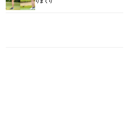
りまくり
ので、もうちょっとどうにかしたいですね」と課題
はまだまだあるというが、いまは好調の波を外す心
配などない。
乗りに乗っている今の勢いならば、まだまだ勝利の
チャンスは巡ってきそうだ。「ミス・ジューンにな
れるように頑張ります」。次週からは6月。快進撃
を続けて、上昇あるのみだ。