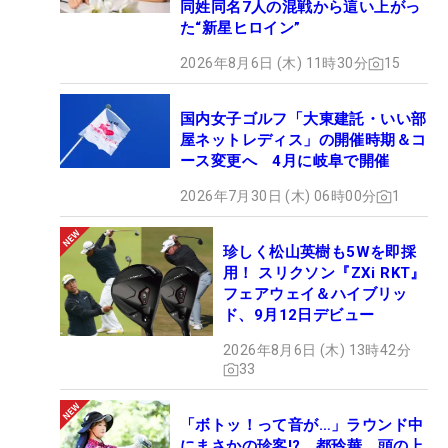
同姓同名7人の混戦から這い上がっ
た“新星ヒロイン”
2026年8月6日 (木) 11時30分
15
国内女子ゴルフ「大東建託・いい部
屋ネットレディス」の開催時期＆コ
ース変更へ 4月に岐阜で開催
2026年7月30日 (木) 06時00分
1
珍しく松山英樹も5Wを即採
用！ スリクソン『ZXi RKT』
フェアウェイ＆ハイブリッ
ド、9月12日デビュー
2026年8月6日 (木) 13時42分
33
「ボトッ！って音が…」ラウンド中
にまさかの珍客!? 都玲華、頭の上