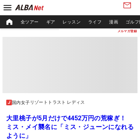
全ツアー
ギア
レッスン
ライフ
漫画
ゴルフ
メルマガ登録
リゾートトラスト レディス
国内女子
大里桃子が5月だけで4452万円の荒稼ぎ！
ミス・メイ襲名に「ミス・ジューンになれる
ように」