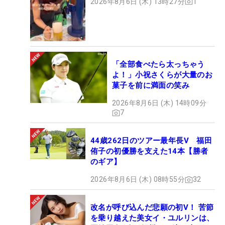
2026年8月6日 (木) 13時27分
1
「全部食べたら太っちゃう
よ！」小祝さくらが大量のお
菓子を前に満面の笑み
2026年8月6日 (木) 14時09分
7
44歳262日のツアー最年長V 福田
侑子の初優勝を支えた14本【勝者
のギア】
2026年8月6日 (木) 08時55分
32
改名が呼び込んだ悲願の初V！ 苦節
を乗り越えた美女イ・ユルリンは、