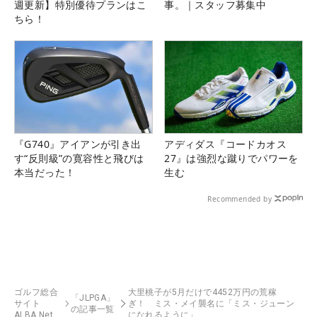
週更新】特別優待プランはこ
事。｜スタッフ募集中
ちら！
『G740』アイアンが引き出
アディダス『コードカオス
す“反則級”の寛容性と飛びは
27』は強烈な蹴りでパワーを
本当だった！
生む
Recommended by
ゴルフ総合
大里桃子が5月だけで4452万円の荒稼
「JLPGA」
サイト
ぎ！ ミス・メイ襲名に「ミス・ジューン
の記事一覧
ALBA Net
になれるように」