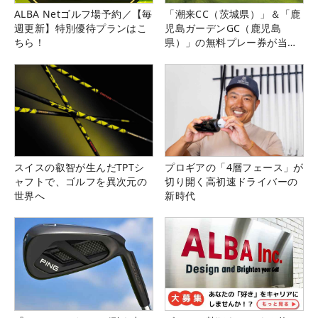
ALBA Netゴルフ場予約／【毎
「潮来CC（茨城県）」＆「鹿
週更新】特別優待プランはこ
児島ガーデンGC（鹿児島
ちら！
県）」の無料プレー券が当た
る！！
スイスの叡智が生んだTPTシ
プロギアの「4層フェース」が
ャフトで、ゴルフを異次元の
切り開く高初速ドライバーの
世界へ
新時代