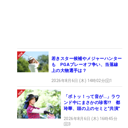
若きスター候補やメジャーハンター
も PGAプレーオフ争い、当落線
上の大物選手は？
2026年8月6日 (木) 14時02分
1
「ボトッ！って音が…」ラウ
ンド中にまさかの珍客!? 都
玲華、頭の上のセミと“共演”
2026年8月6日 (木) 16時45分
3