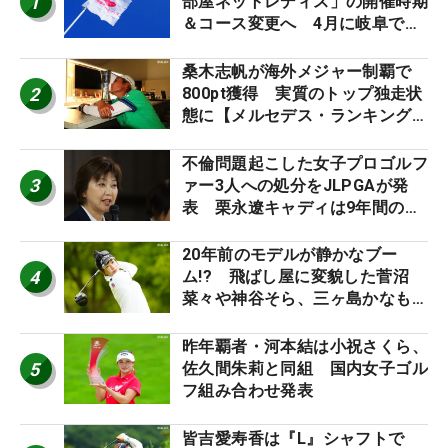
1
部屋ネットレディス」の開催時期
＆コース変更へ 4月に岐阜で開
催
桑木志帆が海外メジャー制覇で
2
800pt獲得 実質のトップ独走状
態に【メルセデス・ランキング番
外編】
不倫問題起こした女子プロゴルフ
3
ァー3人への処分をJLPGAが発
表 栗永遼キャディは9年間の立
ち入り禁止
20年前のモデルが静かなブー
4
ム!? 飛ばし屋に変貌した菅沼
菜々や神谷そら、三ヶ島かなも使
う“名器”が人気な理由【ツアープ
ロたちの“飛ばしギア”】
昨年覇者・河本結は小祝さくら、
5
佐久間朱莉と同組 国内女子ゴル
フ組み合わせ発表
皆吉愛寿香は『L』シャフトで