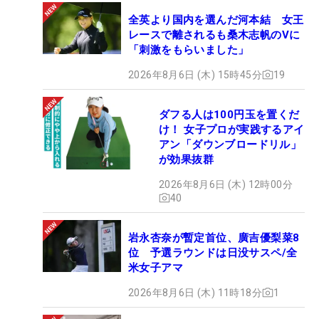
全英より国内を選んだ河本結 女王
レースで離されるも桑木志帆のVに
「刺激をもらいました」
2026年8月6日 (木) 15時45分
19
ダフる人は100円玉を置くだ
け！ 女子プロが実践するアイ
アン「ダウンブロードリル」
が効果抜群
2026年8月6日 (木) 12時00分
40
岩永杏奈が暫定首位、廣吉優梨菜8
位 予選ラウンドは日没サスペ/全
米女子アマ
2026年8月6日 (木) 11時18分
1