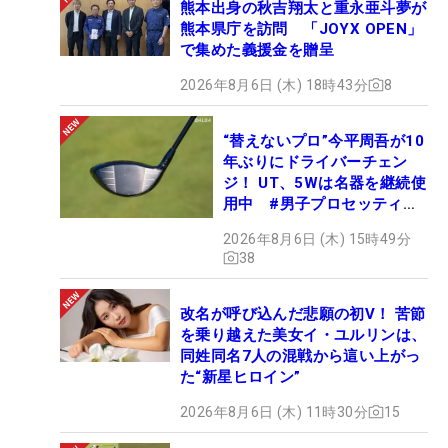
熊本出身の秋吉翔太と重永亜斗夢が
熊本県庁を訪問 「JOYX OPEN」
で集めた義援金を贈呈
2026年8月6日 (木) 18時43分
8
“替えないプロ”今平周吾が10
年ぶりにドライバーチェン
ジ！ UT、5Wは名器を継続使
用中 #男子プロセッティン
グ
2026年8月6日 (木) 15時49分
38
改名が呼び込んだ悲願の初V！ 苦節
を乗り越えた美女イ・ユルリンは、
同姓同名7人の混戦から這い上がっ
た“新星ヒロイン”
2026年8月6日 (木) 11時30分
15