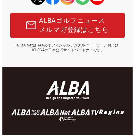
ALBAゴルフニュース
メルマガ登録はこちら
ALBA NetはR&Aのオフィシャルデジタルパートナー、および
USLPGAの日本公式サイトパートナーです。