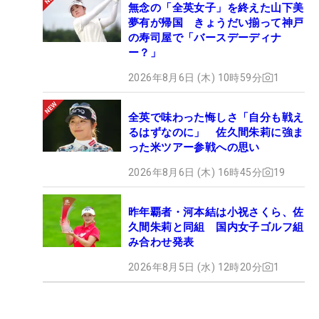
無念の「全英女子」を終えた山下美
夢有が帰国 きょうだい揃って神戸
の寿司屋で「バースデーディナ
ー？」
2026年8月6日 (木) 10時59分
1
全英で味わった悔しさ「自分も戦え
るはずなのに」 佐久間朱莉に強ま
った米ツアー参戦への思い
2026年8月6日 (木) 16時45分
19
昨年覇者・河本結は小祝さくら、佐
久間朱莉と同組 国内女子ゴルフ組
み合わせ発表
2026年8月5日 (水) 12時20分
1