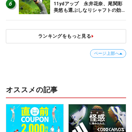
6
11ydアップ 永井花奈、尾関彩
美悠も選ぶしなりシャフトの効果
【ツアープロたちの“飛ばしギ
ア”】
ランキングをもっと見る
ページ上部へ
オススメの記事