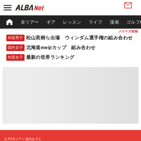
全ツアー
ギア
レッスン
ライフ
漫画
ゴルフ
メルマガ登録
松山英樹ら出場 ウィンダム選手権の組み合わせ
米国男子
北海道meijiカップ 組み合わせ
国内女子
最新の世界ランキング
米国女子
JLPGAツアー
国内女子