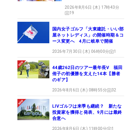
2026年8月6日 (木) 17時43分
19
国内女子ゴルフ「大東建託・いい部
屋ネットレディス」の開催時期＆コ
ース変更へ 4月に岐阜で開催
2026年7月30日 (木) 06時00分
1
44歳262日のツアー最年長V 福田
侑子の初優勝を支えた14本【勝者
のギア】
2026年8月6日 (木) 08時55分
32
LIVゴルフは来季も継続？ 新たな
投資家を獲得と発表、9月には最終
合意へ
2026年8月6日 (木) 11時00分
1