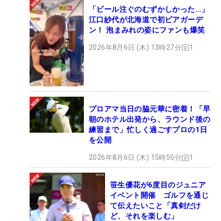
「ビール注ぐのむずかしかった…」
江口紗代が北海道で初ビアガーデ
ン！ 泡まみれの姿にファンも爆笑
2026年8月6日 (木) 13時27分
1
プロアマ当日の脇元華に密着！「早
朝のホテル出発から、ラウンド後の
練習まで」忙しく過ごすプロの1日
を公開
2026年8月6日 (木) 15時50分
1
笹生優花が6度目のジュニア
イベント開催 ゴルフを通じ
て伝えたいこと「真剣だけ
ど、それを楽しむ」