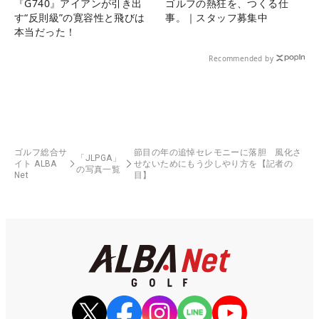
『G740』アイアンが引き出
ゴルフの熱狂を、つくる仕
す“反則級”の寛容性と飛びは
事。｜スタッフ募集中
本当だった！
Recommended by
ゴルフ総合サ
節目の年の追悼セレモニーに落胆 風化さ
「JLPGA」
イト ALBA
せないためにもう少しやり方を【記者の
の写真一覧
Net
目】