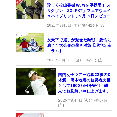
珍しく松山英樹も5Wを即採用！ ス
リクソン『ZXi RKT』フェアウェイ
＆ハイブリッド、9月12日デビュー
2026年8月6日 (木) 13時42分
33
炎天下で選手が魅せた熱戦 懸命に
感じた大会側の暑さ対策【現地記者
コラム】
2026年7月31日 (金) 11時55分
6
国内女子ツアー通算22勝の鈴
木愛 熊本地震の被災者支援
として1000万円を寄付「謹
んでお見舞い申し上げます」
2026年8月4日 (火) 17時07分
1