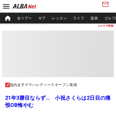
全ツアー
ギア
レッスン
ライフ
漫画
ゴルフ
メルマガ登録
ヤマハレディースオープン葛城
国内女子
21年3勝目ならず… 小祝さくらは2日目の痛
恨OB悔やむ