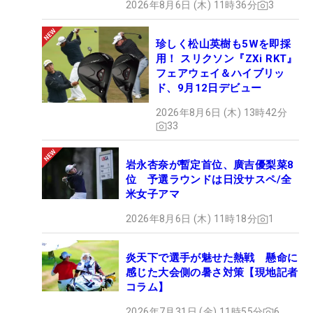
2026年8月6日 (木) 11時36分
3
珍しく松山英樹も5Wを即採
用！ スリクソン『ZXi RKT』
フェアウェイ＆ハイブリッ
ド、9月12日デビュー
2026年8月6日 (木) 13時42分
33
岩永杏奈が暫定首位、廣吉優梨菜8
位 予選ラウンドは日没サスペ/全
米女子アマ
2026年8月6日 (木) 11時18分
1
炎天下で選手が魅せた熱戦 懸命に
感じた大会側の暑さ対策【現地記者
コラム】
2026年7月31日 (金) 11時55分
6