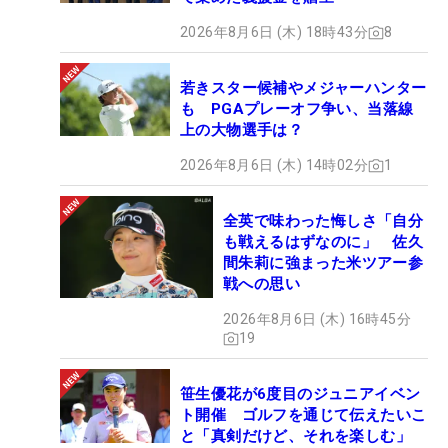
2026年8月6日 (木) 18時43分
8
若きスター候補やメジャーハンター
も PGAプレーオフ争い、当落線
上の大物選手は？
2026年8月6日 (木) 14時02分
1
全英で味わった悔しさ「自分
も戦えるはずなのに」 佐久
間朱莉に強まった米ツアー参
戦への思い
2026年8月6日 (木) 16時45分
19
笹生優花が6度目のジュニアイベン
ト開催 ゴルフを通じて伝えたいこ
と「真剣だけど、それを楽しむ」