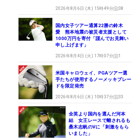
2026年8月6日 (木) 15時49分
38
国内女子ツアー通算22勝の鈴木
愛 熊本地震の被災者支援として
1000万円を寄付「謹んでお見舞い
申し上げます」
2026年8月4日 (火) 17時07分
1
米国キャロウェイ、PGAツアー選
手たちが使用するノーメッキブレー
ドを限定発売
2026年8月6日 (木) 10時37分
33
全英より国内を選んだ河本
結 女王レースで離されるも
桑木志帆のVに「刺激をもら
いました」