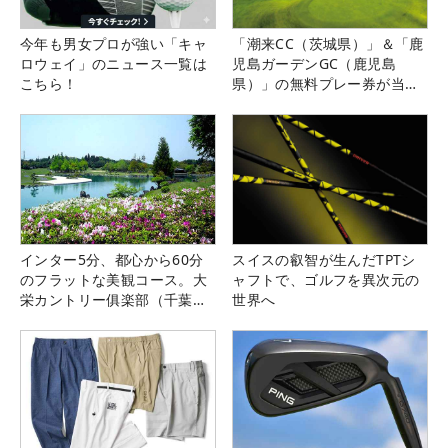
今年も男女プロが強い「キャ
「潮来CC（茨城県）」＆「鹿
ロウェイ」のニュース一覧は
児島ガーデンGC（鹿児島
こちら！
県）」の無料プレー券が当た
る！！
インター5分、都心から60分
スイスの叡智が生んだTPTシ
のフラットな美観コース。大
ャフトで、ゴルフを異次元の
栄カントリー俱楽部（千葉
世界へ
県）