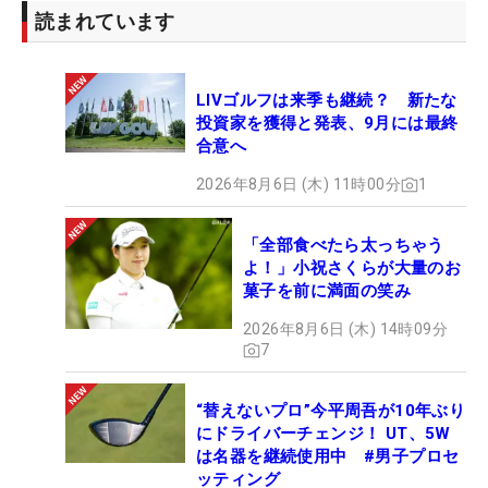
読まれています
LIVゴルフは来季も継続？ 新たな
投資家を獲得と発表、9月には最終
合意へ
2026年8月6日 (木) 11時00分
1
「全部食べたら太っちゃう
よ！」小祝さくらが大量のお
菓子を前に満面の笑み
2026年8月6日 (木) 14時09分
7
“替えないプロ”今平周吾が10年ぶり
にドライバーチェンジ！ UT、5W
は名器を継続使用中 #男子プロセ
ッティング