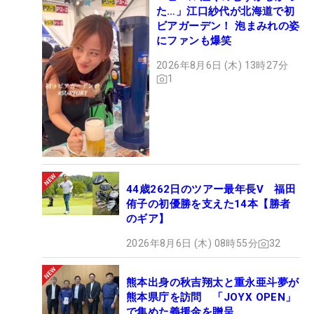
た…」江口紗代が北海道で初
ビアガーデン！ 泡まみれの姿
にファンも爆笑
2026年8月6日 (木) 13時27分
1
44歳262日のツアー最年長V 福田
侑子の初優勝を支えた14本【勝者
のギア】
2026年8月6日 (木) 08時55分
32
熊本出身の秋吉翔太と重永亜斗夢が
熊本県庁を訪問 「JOYX OPEN」
で集めた義援金を贈呈