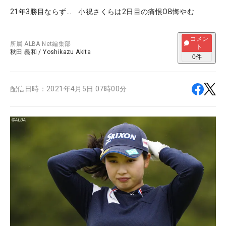
21年3勝目ならず… 小祝さくらは2日目の痛恨OB悔やむ
コメン
所属
ALBA Net編集部
ト
秋田 義和
/
Yoshikazu Akita
0
件
配信日時：
2021年4月5日 07時00分