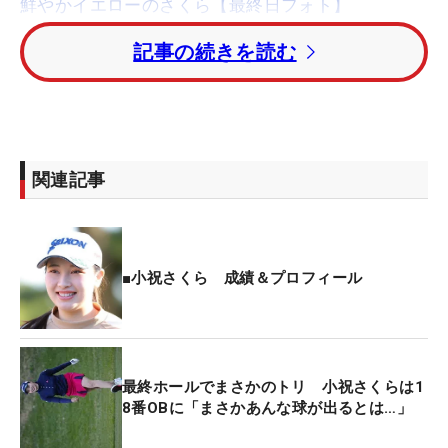
鮮やかイエローのさくら【最終日フォト】
記事の続きを読む
敗れはしたものの、「前半はなかなかバーディチャ
ンスが無かったですが、後半しっかりセカンドショ
ットで攻めのゴルフが出来たので、4アンダーで回
れたのではないかと思います」とこの日のプレーに
一定の評価を下した小祝。悔やんだのは2日目の最
関連記事
終ホール。トリプルボギーにつながったティショッ
トのOBだった。
「本当に痛かったです。ゴルフはミスがあるのでし
■小祝さくら 成績＆プロフィール
ょうがないですけど、あのような1つのミスがスコ
アに大きく影響が出るので、集中力を18ホール保つ
ことが大事だと改めて思いました」。OBのあとも精
彩を欠いたことを悔やんだ。
最終ホールでまさかのトリ 小祝さくらは1
8番OBに「まさかあんな球が出るとは…」
それでもトップ5に入ったこともあって、賞金ラン