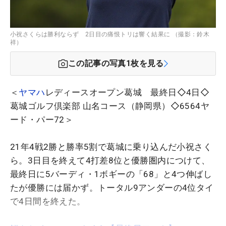
小祝さくらは勝利ならず 2日目の痛恨トリは響く結果に （撮影：鈴木
祥）
この記事の写真
1
枚を見る
＜
ヤマハ
レディースオープン葛城 最終日◇4日◇
葛城ゴルフ倶楽部 山名コース（静岡県）◇6564ヤ
ード・パー72＞
21年4戦2勝と勝率5割で葛城に乗り込んだ小祝さく
ら。3日目を終えて4打差8位と優勝圏内につけて、
最終日に5バーディ・1ボギーの「68」と4つ伸ばし
たが優勝には届かず。トータル9アンダーの4位タイ
で4日間を終えた。