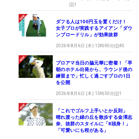
1
ダフる人は100円玉を置くだけ！
女子プロが実践するアイアン「ダウ
ンブロードリル」が効果抜群
2026年8月6日 (木) 12時00分
40
プロアマ当日の脇元華に密着！「早
朝のホテル出発から、ラウンド後の
練習まで」忙しく過ごすプロの1日
を公開
2026年8月6日 (木) 15時50分
1
「これでゴルフ上手いとか反則」
晴れ渡った緑の丘を散歩する金澤志
奈、抜群のスタイルに「8頭身！」
「可愛いにも程がある」