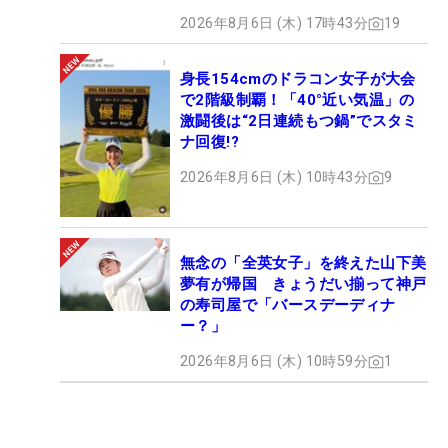
2026年8月6日 (木) 17時43分
19
身長154cmのドラコン女子が大会
で2階級制覇！「40°近い気温」の
激闘後は“2日連続もつ鍋”でスタミ
ナ回復!?
2026年8月6日 (木) 10時43分
9
無念の「全英女子」を終えた山下美
夢有が帰国 きょうだい揃って神戸
の寿司屋で「バースデーディナ
ー？」
2026年8月6日 (木) 10時59分
1