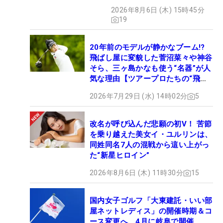
2026年8月6日 (木) 15時45分
19
20年前のモデルが静かなブーム!?
飛ばし屋に変貌した菅沼菜々や神谷
そら、三ヶ島かなも使う“名器”が人
気な理由【ツアープロたちの“飛ば
しギア”】
2026年7月29日 (水) 14時02分
5
改名が呼び込んだ悲願の初V！ 苦節
を乗り越えた美女イ・ユルリンは、
同姓同名7人の混戦から這い上がっ
た“新星ヒロイン”
2026年8月6日 (木) 11時30分
15
国内女子ゴルフ「大東建託・いい部
屋ネットレディス」の開催時期＆コ
ース変更へ 4月に岐阜で開催