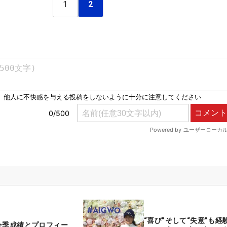
1
2
“喜び”そして“失意”も経
今季成績とプロフィー