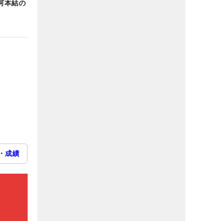
河本結の
・成績