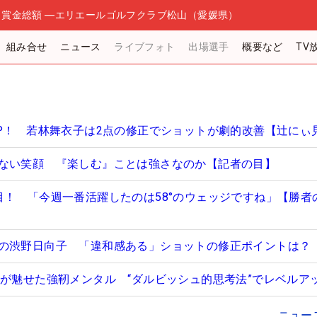
日
賞金総額
―
エリエールゴルフクラブ松山（愛媛県）
組み合せ
ニュース
ライブフォト
出場選手
概要など
TV
UP！ 若林舞衣子は2点の修正でショットが劇的改善【辻にぃ
ない笑顔 『楽しむ』ことは強さなのか【記者の目】
目！ 「今週一番活躍したのは58°のウェッジですね」【勝者
の渋野日向子 「違和感ある」ショットの修正ポイントは？
佳が魅せた強靭メンタル “ダルビッシュ的思考法”でレベルア
ニュー