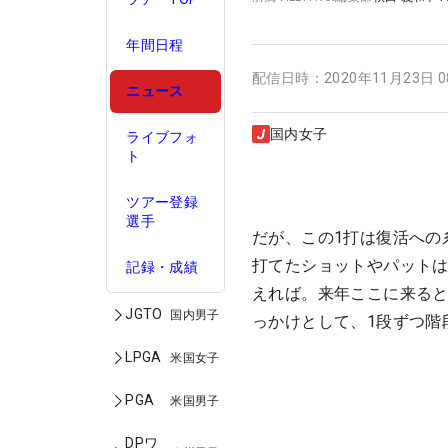
年間日程
配信日時：
2020年11月23日 
ニュース
国内女子
ライブフォ
ト
ツアー登録
選手
だが、この1打は復活への
打てたショットやパット
記録・成績
えれば。来年ここに来る
JGTO
国内男子
っかけとして、1段ずつ階
LPGA
米国女子
PGA
米国男子
DPワ