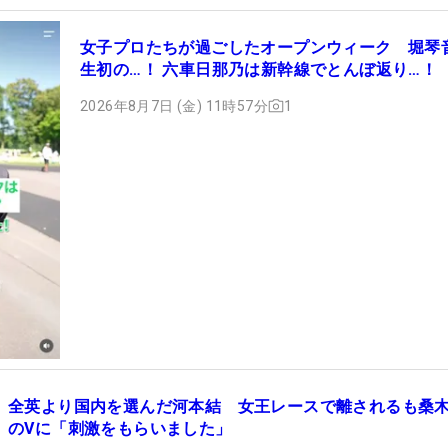
女子プロたちが過ごしたオープンウィーク 堀琴
生初の…！ 六車日那乃は新幹線でとんぼ返り…！
2026年8月7日 (金) 11時57分
1
全英より国内を選んだ河本結 女王レースで離されるも桑
のVに「刺激をもらいました」