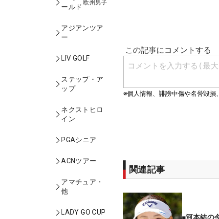
欧州男子
ールド
アジアンツア
ー
LIV GOLF
ステップ・ア
ップ
ネクストヒロ
イン
PGAシニア
ACNツアー
関連記事
アマチュア・
他
LADY GO CUP
■河本結の