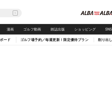
漫画
ゴルフ動画
雑誌出版
ショッピング
SN
ボード
ゴルフ場予約／毎週更新！限定優待プラン
削り出