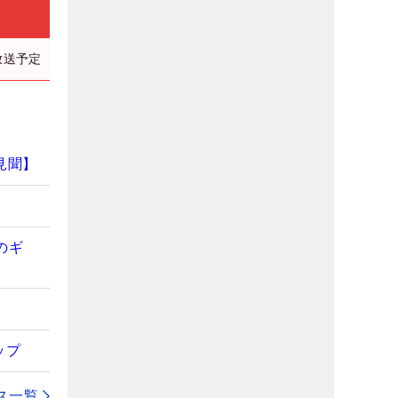
放送予定
見聞】
のギ
ップ
ス一覧