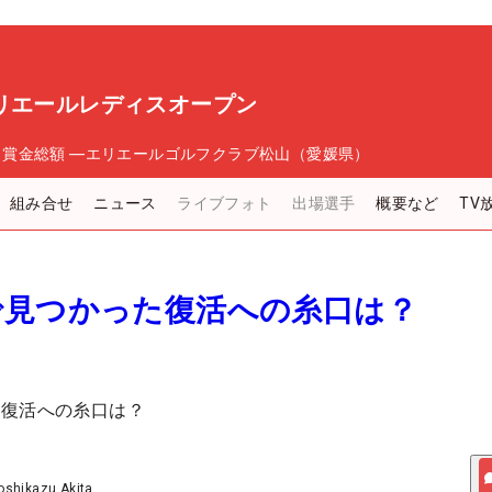
リエールレディスオープン
日
賞金総額
―
エリエールゴルフクラブ松山（愛媛県）
組み合せ
ニュース
ライブフォト
出場選手
概要など
TV
で見つかった復活への糸口は？
た復活への糸口は？
oshikazu Akita