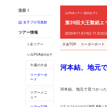
注目！
JLPGAツアー
国内女子
第39回大王製紙エ
女子プロ写真館
ツアー情報
2020年11月19日-11月22
大会TOP
リーダーボード
全ツアー
JLPGA
国内女子
今週の大会
河本結、地元
リーダーボ
ード
河本結、地元で見つかっ
ツアーメニ
ュー
所属
ALBA Net編集部
秋田 義和
/
Y
ツアーTOP