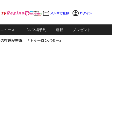
メルマガ登録
ログイン
Sニュース
ゴルフ場予約
連載
プレゼント
しの打感が秀逸 『トゥーロンパター』