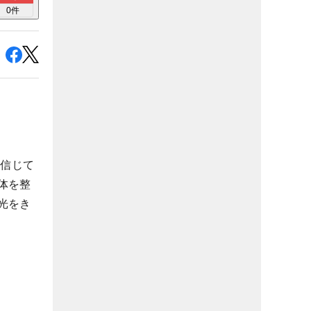
0
件
％信じて
体を整
光をき