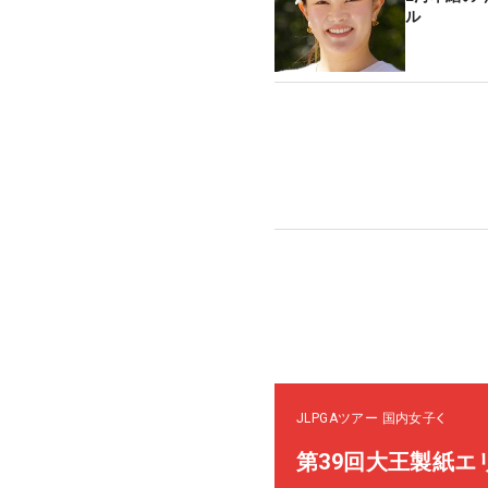
ル
JLPGAツアー
国内女子
第39回大王製紙エ