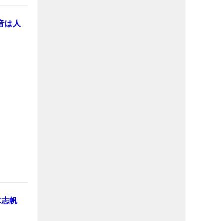
音は人
木志帆