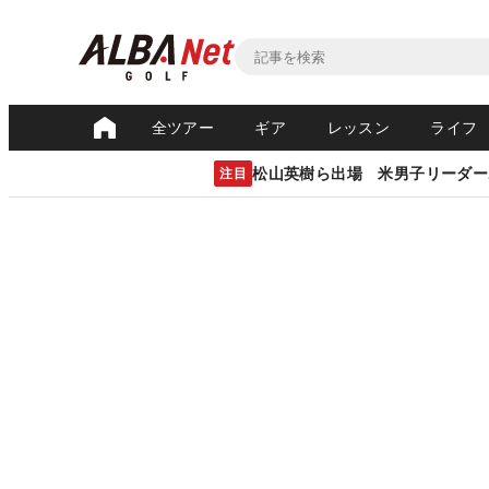
全ツアー
ギア
レッスン
ライフ
松山英樹ら出場 米男子リーダー
注目