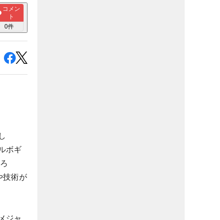
コメン
ト
0
件
し
ルボギ
だろ
や技術が
メジャ