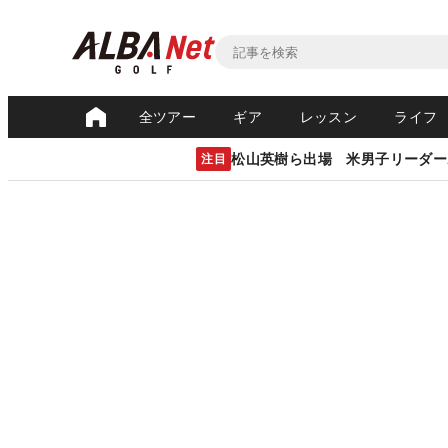
全ツアー
ギア
レッスン
ライフ
松山英樹ら出場 米男子リーダー
注目