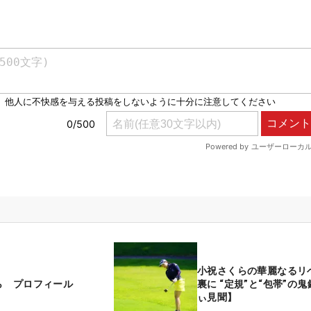
小祝さくらの華麗なるリ
ら プロフィール
裏に “定規”と“包帯”の
ぃ見聞】