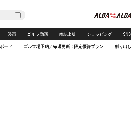
漫画
ゴルフ動画
雑誌出版
ショッピング
SN
ボード
ゴルフ場予約／毎週更新！限定優待プラン
削り出