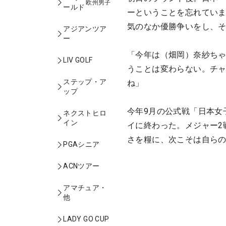
欧州男子
ールド
ーということを忘れてい
気のなか優勝争いをし、
アジアンツア
ー
「今年は（畑岡）奈紗ち
LIV GOLF
うことは変わらない。チ
ステップ・ア
ね」
ップ
今年9月の公式戦「日本女
ネクストヒロ
イン
イに終わった。メジャー2
さを糧に、次こそは自ら
PGAシニア
ACNツアー
アマチュア・
他
LADY GO CUP