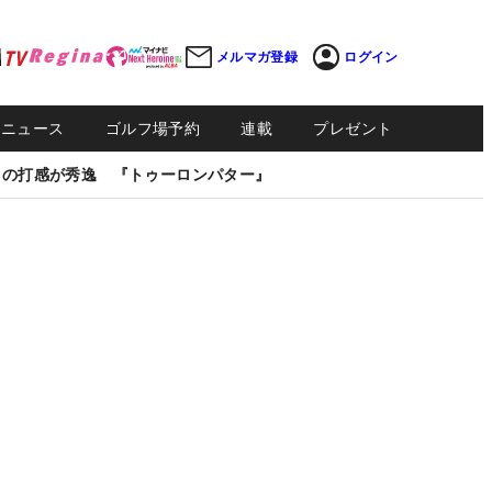
メルマガ登録
ログイン
Sニュース
ゴルフ場予約
連載
プレゼント
しの打感が秀逸 『トゥーロンパター』