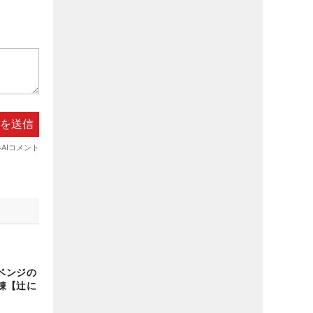
ベンジの
鬼錬【辻に