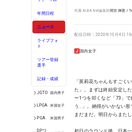
所属
ALBA Net編集部
間宮 輝憲
/
T
年間日程
ニュース
配信日時：
2020年10月4日 1
ライブフォ
ト
国内女子
ツアー登録
選手
記録・成績
「英莉花ちゃんもすごく
た」。まずは終始安定し
JGTO
国内男子
ー1つを叩くなど「73」
LPGA
米国女子
う…」。納得がいかない形
まだまだ。明日からまた
PGA
米国男子
DPワ
初日のラウンド後。日本