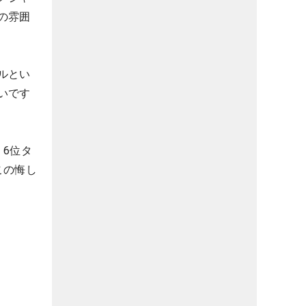
の雰囲
ルとい
いです
6位タ
この悔し