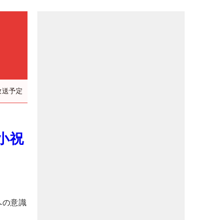
放送予定
小祝
への意識