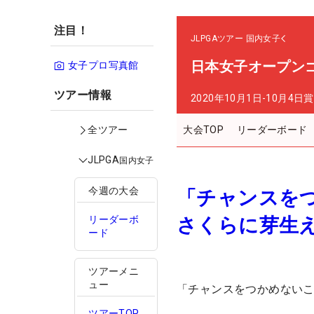
注目！
JLPGAツアー
国内女子
日本女子オープン
女子プロ写真館
ツアー情報
2020年10月1日-10月4日
賞
大会TOP
リーダーボード
全ツアー
JLPGA
国内女子
今週の大会
「チャンスをつ
さくらに芽生え
リーダーボ
ード
ツアーメニ
ュー
「チャンスをつかめないこ
ツアーTOP