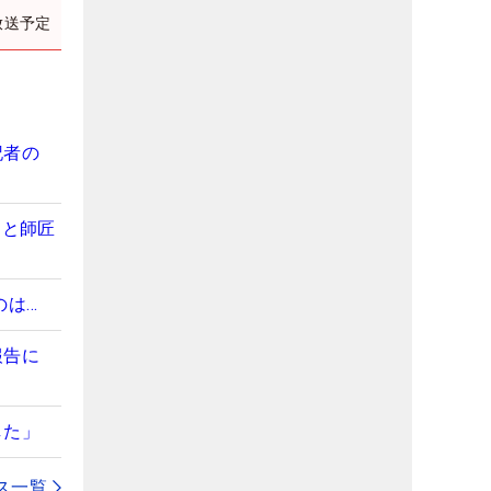
放送予定
記者の
」と師匠
のは…
報告に
した」
ス一覧