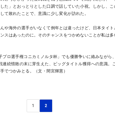
ました」とおっとりとした口調で話していた小祝。しかし、こ
そして敗れたことで、意識に少し変化が訪れた。
ゃんや海外の選手がいなくて例年とは違ったけど、日本タイト
ャンスはあったのに。そのチャンスをつかめないことが私は多
子プロ選手権コニカミノルタ杯」でも優勝争いに絡みながら、
戦連続惜敗の末に芽生えた、ビッグタイトル獲得への意識。
の手でつかみとる。（文・間宮輝憲）
1
2