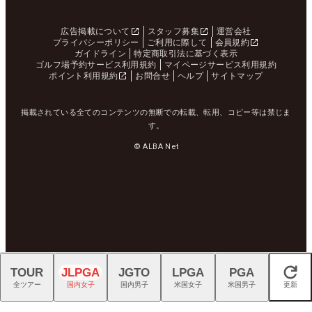
広告掲載について
スタッフ募集
運営会社
プライバシーポリシー
ご利用に際して
会員規約
ガイドライン
特定商取引法に基づく表示
ゴルフ場予約サービス利用規約
マイページサービス利用規約
ポイント利用規約
お問合せ
ヘルプ
サイトマップ
掲載されている全てのコンテンツの無断での転載、転用、コピー等は禁じま
す。
© ALBA Net
TOUR
JLPGA
JGTO
LPGA
PGA
閉じる
全ツアー
国内女子
国内男子
米国女子
米国男子
更新