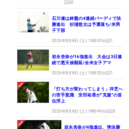
20
石川遼は終盤の4連続バーディで決
勝進出 杉浦悠太は予選落ち/米男
子下部
2026年8月8日 (土) 10時33分
1
岩永杏奈が16強進出 大会は3日連
続で悪天候順延/全米女子アマ
2026年8月8日 (土) 10時20分
1
「打ち方が変わってしまう」洋芝へ
の苦手意識 安田祐香が“克服”の首
位浮上
2026年8月8日 (土) 18時49分
20
岩永杏奈が4強進出、準決勝