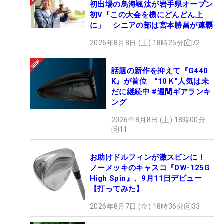
初出場の鳥海颯汰が岩手県オープン
初V「この大会を機にどんどん上
に」 シニアの部は宮本勝昌が連覇
2026年8月8日 (土) 18時25分
72
話題の新作を抑えて『G440
K』が首位 “10Ｋ”人気は未
だに継続中 #週間ギアランキ
ング
2026年8月8日 (土) 18時00分
11
お助けドルフィンが激スピンに！
ノーメッキのキャスコ『DW-125G
High Spin』、9月11日デビュー
【打ってみた】
2026年8月7日 (金) 18時36分
33