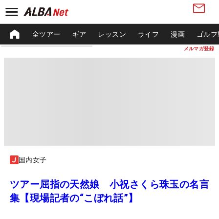
全ツアー
ギア
レッスン
ライフ
漫画
ゴルフ
メルマガ登録
国内女子
ツアー屈指の天然娘 小祝さくら珠玉の名言
集【現場記者の“こぼれ話”】