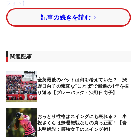
フォト】
記事の続きを読む
本来であれば今週は「ニッポンハムレディスクラシ
ック」が行われている予定でした。残念ながら新型
コロナウイルス感染拡大の影響で今年は中止となっ
てしまいましたが、この第1回でゴルフ界に名前を
売ったのが、当時高校3年生のアマチュアだった小
関連記事
祝さくらプロでした。初日にいきなり「65」を叩き
出して首位発進を決めると、最終日は逃しあぐねた
もののトータル5アンダー・8位タイ。すでに優勝経
全英最後のパットは何を考えていた？ 渋
験のあったこちらも当時アマチュアだった勝みなみ
野日向子の素直な“ことば”で躍進の1年を振
り返る【プレーバック・渋野日向子】
プロを尻目に、ベストアマに輝きました。
それ以降の活躍はご存知の通り。プロテストに一発
おっとり性格はスイングにも表れる？ 小
合格、ルーキーイヤーから2位に4度入るなど賞金ラ
祝さくらは無理無駄なしの真っ正面！【青
ンキング8位に入ると、さらに翌年「
サマンサタバ
木翔解説：最強女子のスイング術】
サ
ガールズコレクション・レディース」で初優勝を