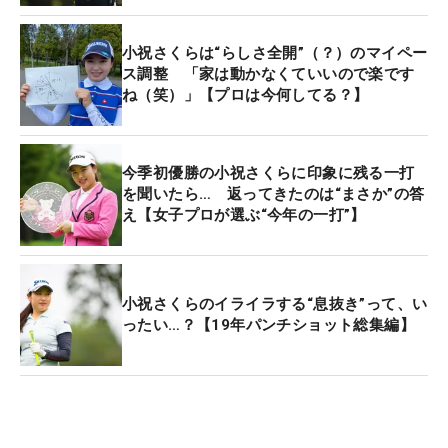
挙げるなど、一気にツアーの中心選手となりまし
た。
小祝さくらは“らしさ全開”（？）のマイペー
ス調整 「家は動かなくていいので楽です
ね（笑）」【プロは今何してる？】
一方でクラブを握っていないときは、みんなから愛
されるちょっぴり天然な22歳。言葉選びも独特で、
取材していて本当におもしろいプロなんです。とい
今季初優勝の小祝さくらに印象に残る一打
うことで、今までニュースなどに収めきれなかった
を聞いたら… 返ってきたのは“まさか”の答
発言の一部をご紹介したいと思います。
え【女子プロが選ぶ“今年の一打”】
・2017年、最終プロテスト初日に大叩きをして
「77というスコアは何年ぶりかな、というスコアで
小祝さくらのイライラする“息抜き”って、い
したが、そういうこともあるのかなって」
ったい…？【19年パンチショット総集編】