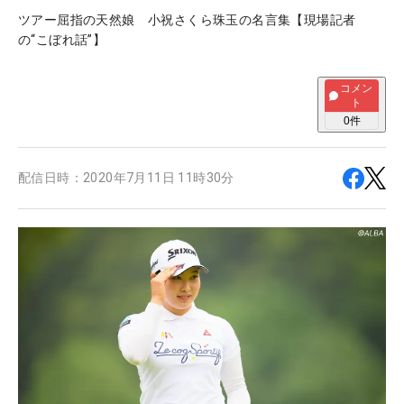
ツアー屈指の天然娘 小祝さくら珠玉の名言集【現場記者
の“こぼれ話”】
コメン
ト
0
件
配信日時：
2020年7月11日 11時30分