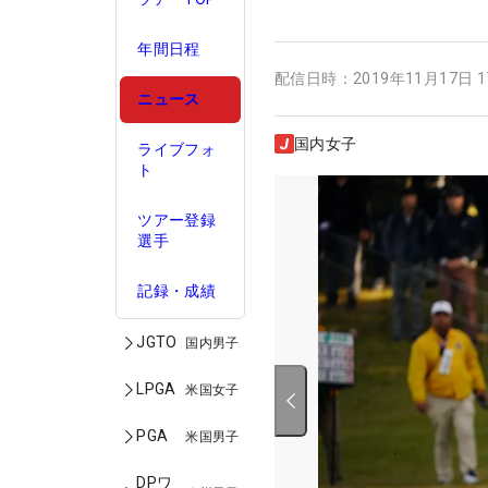
年間日程
配信日時：
2019年11月17日 
ニュース
国内女子
ライブフォ
ト
ツアー登録
選手
記録・成績
JGTO
国内男子
LPGA
米国女子
PGA
米国男子
DPワ