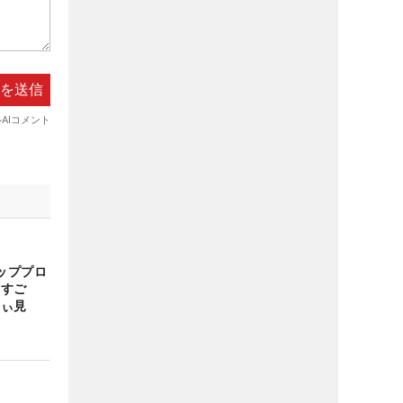
ッププロ
“すご
にぃ見