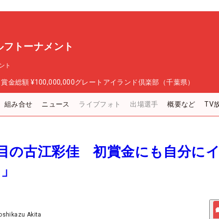
ルフトーナメント
ント
日
賞金総額
¥100,000,000
グレートアイランド倶楽部（千葉県）
組み合せ
ニュース
ライブフォト
出場選手
概要など
TV
2戦目の古江彩佳 初賞金にも自分に
…」
oshikazu Akita