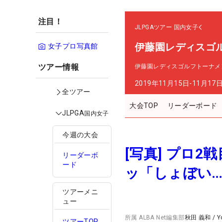
注目！
JLPGAツアー
国内女子
伊藤園レディスゴ
女子プロ写真館
ツアー情報
伊藤園レディスゴルフトーナメ
2019年11月15日-11月17
全ツアー
大会TOP
リーダーボード
JLPGA
国内女子
今週の大会
[写真] プロ
リーダーボ
ード
ッ「しょぼい
ツアーメニ
ュー
所属
ALBA Net編集部
秋田 義和
/
Y
ツアーTOP