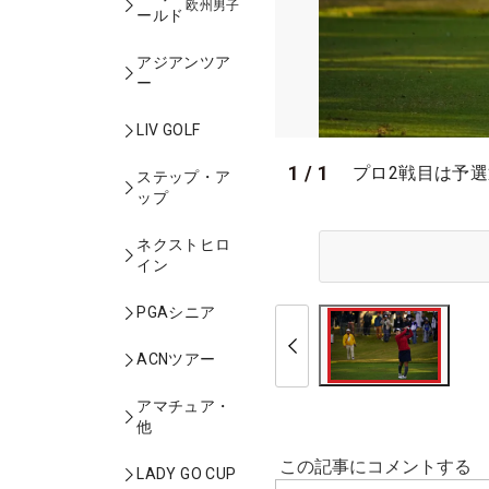
欧州男子
ールド
アジアンツア
ー
LIV GOLF
1
/
1
プロ2戦目は予
ステップ・ア
ップ
ネクストヒロ
イン
PGAシニア
ACNツアー
アマチュア・
他
LADY GO CUP