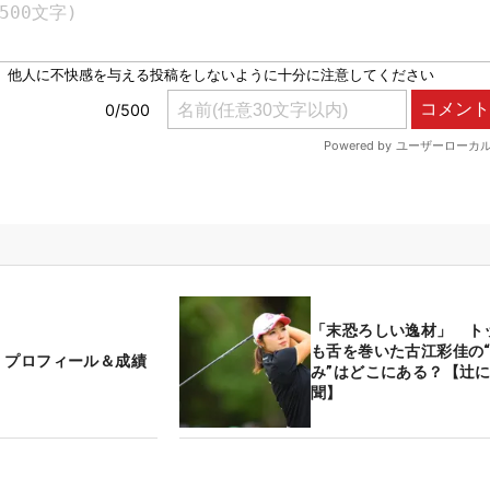
「末恐ろしい逸材」 ト
も舌を巻いた古江彩佳の
 プロフィール＆成績
み”はどこにある？【辻
聞】