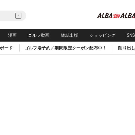
漫画
ゴルフ動画
雑誌出版
ショッピング
SN
ボード
ゴルフ場予約／期間限定クーポン配布中！
削り出