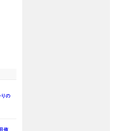
帰りの
田侑