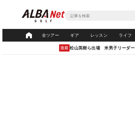
全ツアー
ギア
レッスン
ライフ
松山英樹ら出場 米男子リーダー
注目