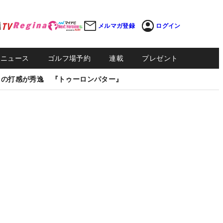
メルマガ登録
ログイン
Sニュース
ゴルフ場予約
連載
プレゼント
しの打感が秀逸 『トゥーロンパター』