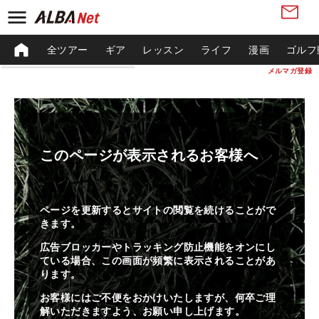
全ツアー
ギア
レッスン
ライフ
漫画
ゴルフ
メルマガ登録
このページが表示されるお客様へ
ページを更新するとサイトの閲覧を続けることがで
きます。
広告ブロッカーやトラッキング防止機能をオンにし
ている場合、この画面が頻繁に表示されることがあ
ります。
お客様にはご不便をおかけいたしますが、何卒ご理
解いただきますよう、お願い申し上げます。