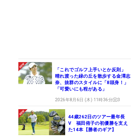
「これでゴルフ上手いとか反則」
晴れ渡った緑の丘を散歩する金澤志
奈、抜群のスタイルに「8頭身！」
「可愛いにも程がある」
2026年8月6日 (木) 11時36分
3
44歳262日のツアー最年長
V 福田侑子の初優勝を支え
た14本【勝者のギア】