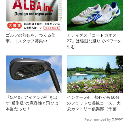
ゴルフの熱狂を、つくる仕
アディダス『コードカオス
事。｜スタッフ募集中
27』は強烈な蹴りでパワーを
生む
『G740』アイアンが引き出
インター5分、都心から60分
す“反則級”の寛容性と飛びは
のフラットな美観コース。大
本当だった！
栄カントリー俱楽部（千葉
県）
Recommended by