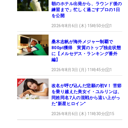
朝のホテル出発から、ラウンド後の
練習まで」忙しく過ごすプロの1日
を公開
2026年8月6日 (木) 15時50分
1
桑木志帆が海外メジャー制覇で
800pt獲得 実質のトップ独走状態
に【メルセデス・ランキング番外
編】
2026年8月3日 (月) 11時45分
1
改名が呼び込んだ悲願の初V！ 苦節
を乗り越えた美女イ・ユルリンは、
同姓同名7人の混戦から這い上がっ
た“新星ヒロイン”
2026年8月6日 (木) 11時30分
15