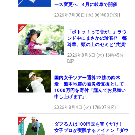
ース変更へ 4月に岐阜で開催
2026年7月30日 (木) 06時00分
1
「ボトッ！って音が…」ラウ
ンド中にまさかの珍客!? 都
玲華、頭の上のセミと“共演”
2026年8月6日 (木) 16時45分
3
国内女子ツアー通算22勝の鈴木
愛 熊本地震の被災者支援として
1000万円を寄付「謹んでお見舞い
申し上げます」
2026年8月4日 (火) 17時07分
1
ダフる人は100円玉を置くだけ！
女子プロが実践するアイアン「ダウ