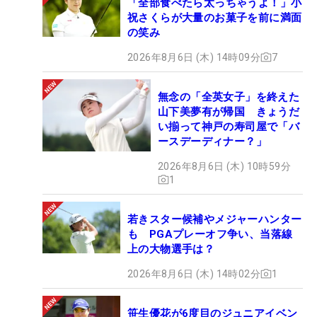
「全部食べたら太っちゃうよ！」小
祝さくらが大量のお菓子を前に満面
の笑み
2026年8月6日 (木) 14時09分
7
無念の「全英女子」を終えた
山下美夢有が帰国 きょうだ
い揃って神戸の寿司屋で「バ
ースデーディナー？」
2026年8月6日 (木) 10時59分
1
若きスター候補やメジャーハンター
も PGAプレーオフ争い、当落線
上の大物選手は？
2026年8月6日 (木) 14時02分
1
笹生優花が6度目のジュニアイベン