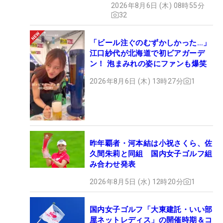
2026年8月6日 (木) 08時55分
32
「ビール注ぐのむずかしかった…」
江口紗代が北海道で初ビアガーデ
ン！ 泡まみれの姿にファンも爆笑
2026年8月6日 (木) 13時27分
1
昨年覇者・河本結は小祝さくら、佐
久間朱莉と同組 国内女子ゴルフ組
み合わせ発表
2026年8月5日 (水) 12時20分
1
国内女子ゴルフ「大東建託・いい部
屋ネットレディス」の開催時期＆コ