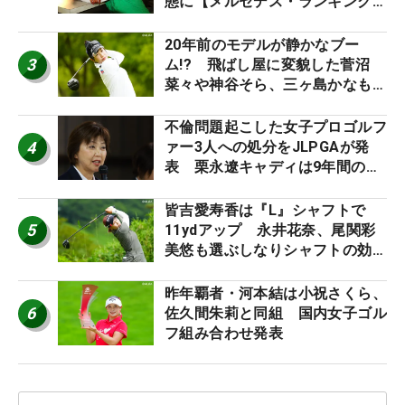
態に【メルセデス・ランキング番
外編】
20年前のモデルが静かなブー
3
ム!? 飛ばし屋に変貌した菅沼
菜々や神谷そら、三ヶ島かなも使
う“名器”が人気な理由【ツアープ
ロたちの“飛ばしギア”】
不倫問題起こした女子プロゴルフ
4
ァー3人への処分をJLPGAが発
表 栗永遼キャディは9年間の立
ち入り禁止
皆吉愛寿香は『L』シャフトで
5
11ydアップ 永井花奈、尾関彩
美悠も選ぶしなりシャフトの効果
【ツアープロたちの“飛ばしギ
ア”】
昨年覇者・河本結は小祝さくら、
6
佐久間朱莉と同組 国内女子ゴル
フ組み合わせ発表