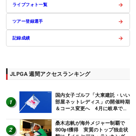
→
ライブフォト一覧
→
ツアー登録選手
→
記録成績
JLPGA 週間アクセスランキング
国内女子ゴルフ「大東建託・いい
1
部屋ネットレディス」の開催時期
＆コース変更へ 4月に岐阜で開
催
桑木志帆が海外メジャー制覇で
2
800pt獲得 実質のトップ独走状