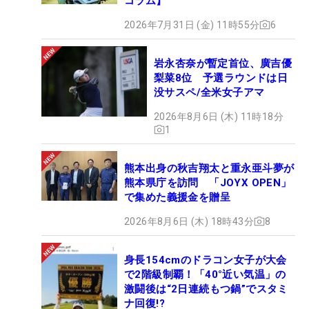
コラム】
2026年7月31日 (金) 11時55分
6
岩永杏奈が暫定首位、廣吉優
梨菜8位 予選ラウンドは日
没サスペ/全米女子アマ
2026年8月6日 (木) 11時18分
1
熊本出身の秋吉翔太と重永亜斗夢が
熊本県庁を訪問 「JOYX OPEN」
で集めた義援金を贈呈
2026年8月6日 (木) 18時43分
8
身長154cmのドラコン女子が大会
で2階級制覇！「40°近い気温」の
激闘後は“2日連続もつ鍋”でスタミ
ナ回復!?