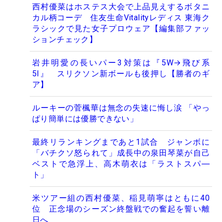
西村優菜はホステス大会で上品見えするボタニ
カル柄コーデ 住友生命Vitalityレディス 東海ク
ラシックで見た女子プロウェア【編集部ファッ
ションチェック】
岩井明愛の長いパー3対策は『5W→飛び系
5I』 スリクソン新ボールも後押し【勝者のギ
ア】
ルーキーの菅楓華は無念の失速に悔し涙 「やっ
ぱり簡単には優勝できない」
最終リランキングまであと1試合 ジャンボに
「バチクソ怒られて」成長中の泉田琴菜が自己
ベストで急浮上、高木萌衣は「ラストスパ―
ト」
米ツアー組の西村優菜、稲見萌寧はともに40
位 正念場のシーズン終盤戦での奮起を誓い離
日へ