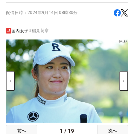
配信日時：
2024年9月14日 08時30分
#
稲見萌寧
国内女子
1
/
19
前へ
次へ