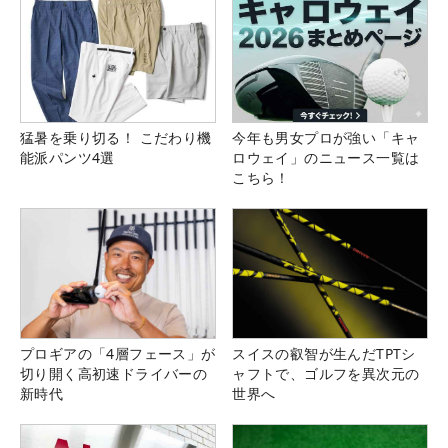
猛暑を乗り切る！ こだわり機
今年も男女プロが強い「キャ
能派パンツ4選
ロウェイ」のニュース一覧は
こちら！
プロギアの「4層フェース」が
スイスの叡智が生んだTPTシ
切り開く高初速ドライバーの
ャフトで、ゴルフを異次元の
新時代
世界へ