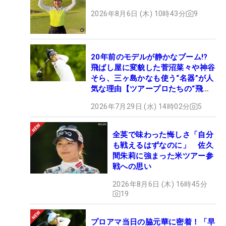
2026年8月6日 (木) 10時43分
9
20年前のモデルが静かなブーム!?
飛ばし屋に変貌した菅沼菜々や神谷
そら、三ヶ島かなも使う“名器”が人
気な理由【ツアープロたちの“飛ば
しギア”】
2026年7月29日 (水) 14時02分
5
全英で味わった悔しさ「自分
も戦えるはずなのに」 佐久
間朱莉に強まった米ツアー参
戦への思い
2026年8月6日 (木) 16時45分
19
プロアマ当日の脇元華に密着！「早