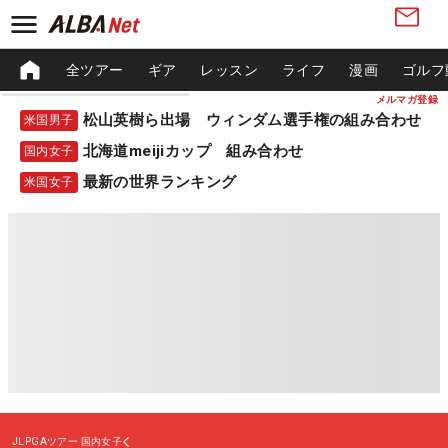
全ツアー
ギア
レッスン
ライフ
漫画
ゴルフ
メルマガ登録
松山英樹ら出場 ウィンダム選手権の組み合わせ
米国男子
北海道meijiカップ 組み合わせ
国内女子
最新の世界ランキング
米国女子
JLPGAツアー
国内女子