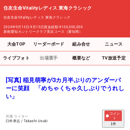
住友生命Vitalityレディス 東海クラシック
住友生命Vitalityレディス 東海クラシック
2024年9月13日-9月15日
賞金総額
¥100,000,000
新南愛知カントリークラブ美浜コース（愛知県）
大会TOP
リーダーボード
組み合せ
ニュース
ライブフォト
出場選手
概要など
TV放送予定
[写真] 稲見萌寧が3カ月半ぶりのアンダーパ
ーに笑顔 「めちゃくちゃ久しぶりでうれし
い」
コメン
所属
ライター
ト
臼杵孝志
/
Takashi Usuki
1
件