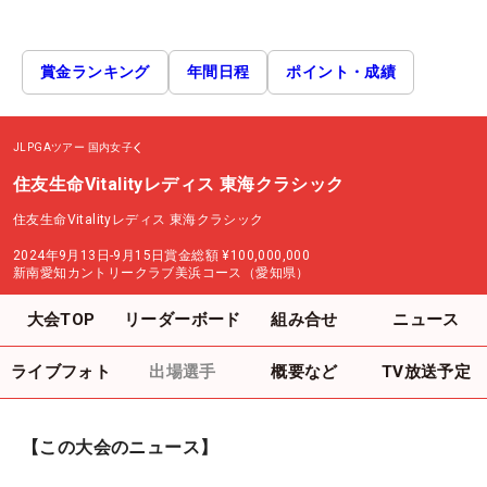
賞金ランキング
年間日程
ポイント・成績
JLPGAツアー
国内女子
住友生命Vitalityレディス 東海クラシック
住友生命Vitalityレディス 東海クラシック
2024年9月13日-9月15日
賞金総額
¥100,000,000
新南愛知カントリークラブ美浜コース（愛知県）
大会TOP
リーダーボード
組み合せ
ニュース
ライブフォト
出場選手
概要など
TV放送予定
【この大会のニュース】