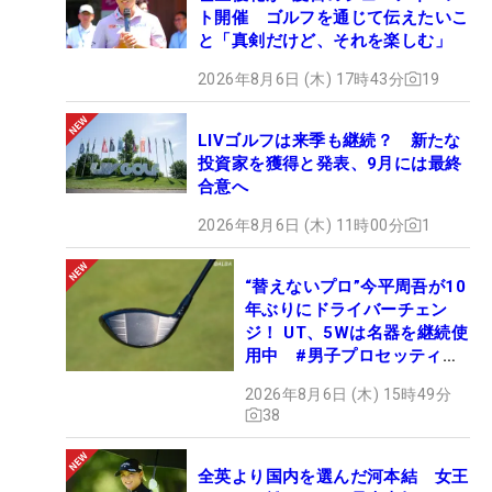
ト開催 ゴルフを通じて伝えたいこ
と「真剣だけど、それを楽しむ」
2026年8月6日 (木) 17時43分
19
LIVゴルフは来季も継続？ 新たな
投資家を獲得と発表、9月には最終
合意へ
2026年8月6日 (木) 11時00分
1
“替えないプロ”今平周吾が10
年ぶりにドライバーチェン
ジ！ UT、5Wは名器を継続使
用中 #男子プロセッティン
グ
2026年8月6日 (木) 15時49分
38
全英より国内を選んだ河本結 女王