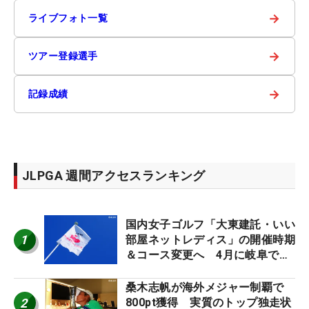
→
ライブフォト一覧
→
ツアー登録選手
→
記録成績
JLPGA 週間アクセスランキング
国内女子ゴルフ「大東建託・いい
1
部屋ネットレディス」の開催時期
＆コース変更へ 4月に岐阜で開
催
桑木志帆が海外メジャー制覇で
2
800pt獲得 実質のトップ独走状