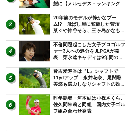
態に【メルセデス・ランキング番
外編】
20年前のモデルが静かなブー
3
ム!? 飛ばし屋に変貌した菅沼
菜々や神谷そら、三ヶ島かなも使
う“名器”が人気な理由【ツアープ
ロたちの“飛ばしギア”】
不倫問題起こした女子プロゴルフ
4
ァー3人への処分をJLPGAが発
表 栗永遼キャディは9年間の立
ち入り禁止
皆吉愛寿香は『L』シャフトで
5
11ydアップ 永井花奈、尾関彩
美悠も選ぶしなりシャフトの効果
【ツアープロたちの“飛ばしギ
ア”】
昨年覇者・河本結は小祝さくら、
6
佐久間朱莉と同組 国内女子ゴル
フ組み合わせ発表