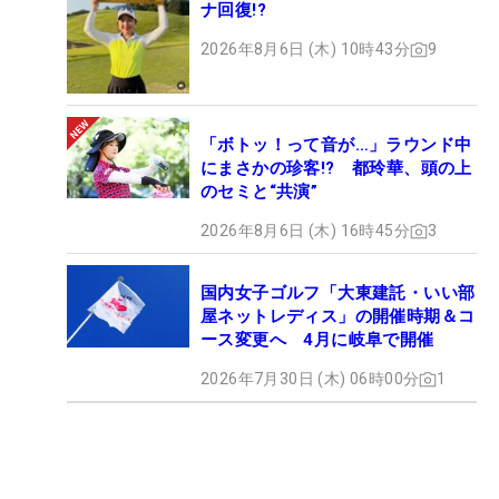
ナ回復!?
2026年8月6日 (木) 10時43分
9
「ボトッ！って音が…」ラウンド中
にまさかの珍客!? 都玲華、頭の上
のセミと“共演”
2026年8月6日 (木) 16時45分
3
国内女子ゴルフ「大東建託・いい部
屋ネットレディス」の開催時期＆コ
ース変更へ 4月に岐阜で開催
2026年7月30日 (木) 06時00分
1