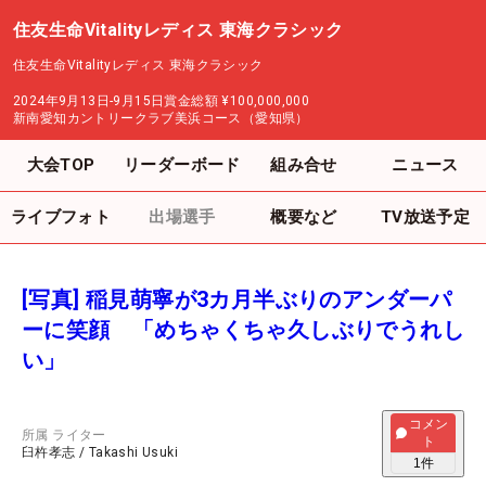
住友生命Vitalityレディス 東海クラシック
住友生命Vitalityレディス 東海クラシック
2024年9月13日-9月15日
賞金総額
¥100,000,000
新南愛知カントリークラブ美浜コース（愛知県）
大会TOP
リーダーボード
組み合せ
ニュース
ライブフォト
出場選手
概要など
TV放送予定
[写真] 稲見萌寧が3カ月半ぶりのアンダーパ
ーに笑顔 「めちゃくちゃ久しぶりでうれし
い」
コメン
所属
ライター
ト
臼杵孝志
/
Takashi Usuki
1
件