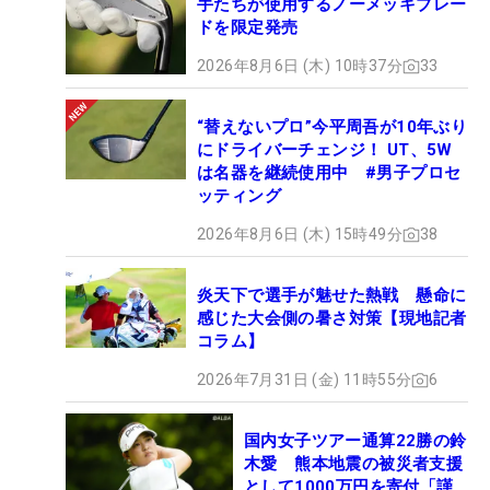
手たちが使用するノーメッキブレー
ドを限定発売
2026年8月6日 (木) 10時37分
33
“替えないプロ”今平周吾が10年ぶり
にドライバーチェンジ！ UT、5W
は名器を継続使用中 #男子プロセ
ッティング
2026年8月6日 (木) 15時49分
38
炎天下で選手が魅せた熱戦 懸命に
感じた大会側の暑さ対策【現地記者
コラム】
2026年7月31日 (金) 11時55分
6
国内女子ツアー通算22勝の鈴
木愛 熊本地震の被災者支援
として1000万円を寄付「謹