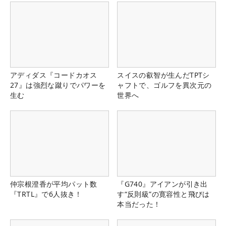
アディダス『コードカオス
スイスの叡智が生んだTPTシ
27』は強烈な蹴りでパワーを
ャフトで、ゴルフを異次元の
生む
世界へ
仲宗根澄香が平均パット数
『G740』アイアンが引き出
『TRTL』で6人抜き！
す“反則級”の寛容性と飛びは
本当だった！