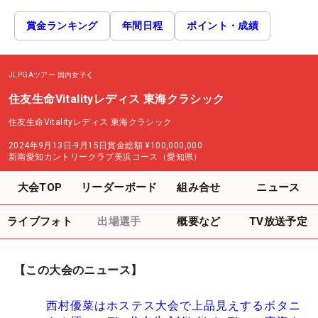
賞金ランキング
年間日程
ポイント・成績
JLPGAツアー
国内女子
住友生命Vitalityレディス 東海クラシック
住友生命Vitalityレディス 東海クラシック
2024年9月13日-9月15日
賞金総額
¥100,000,000
新南愛知カントリークラブ美浜コース（愛知県）
大会TOP
リーダーボード
組み合せ
ニュース
ライブフォト
出場選手
概要など
TV放送予定
【この大会のニュース】
西村優菜はホステス大会で上品見えするボタニ