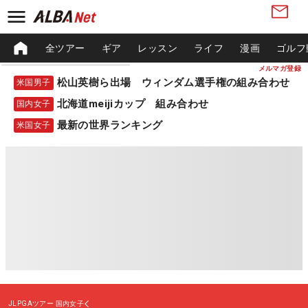
全ツアー
ギア
レッスン
ライフ
漫画
ゴルフ
メルマガ登録
松山英樹ら出場 ウィンダム選手権の組み合わせ
米国男子
北海道meijiカップ 組み合わせ
国内女子
最新の世界ランキング
米国女子
JLPGAツアー
国内女子