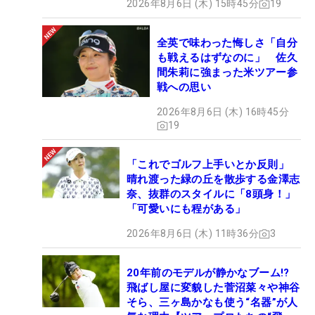
2026年8月6日 (木) 15時45分
19
全英で味わった悔しさ「自分
も戦えるはずなのに」 佐久
間朱莉に強まった米ツアー参
戦への思い
2026年8月6日 (木) 16時45分
19
「これでゴルフ上手いとか反則」
晴れ渡った緑の丘を散歩する金澤志
奈、抜群のスタイルに「8頭身！」
「可愛いにも程がある」
2026年8月6日 (木) 11時36分
3
20年前のモデルが静かなブーム!?
飛ばし屋に変貌した菅沼菜々や神谷
そら、三ヶ島かなも使う“名器”が人