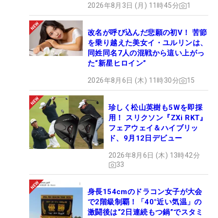
2026年8月3日 (月) 11時45分
1
改名が呼び込んだ悲願の初V！ 苦節
を乗り越えた美女イ・ユルリンは、
同姓同名7人の混戦から這い上がっ
た“新星ヒロイン”
2026年8月6日 (木) 11時30分
15
珍しく松山英樹も5Wを即採
用！ スリクソン『ZXi RKT』
フェアウェイ＆ハイブリッ
ド、9月12日デビュー
2026年8月6日 (木) 13時42分
33
身長154cmのドラコン女子が大会
で2階級制覇！「40°近い気温」の
激闘後は“2日連続もつ鍋”でスタミ