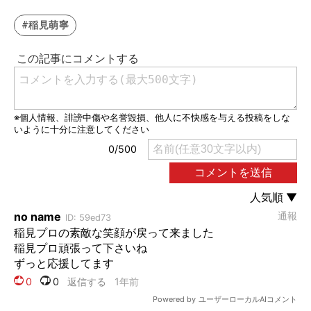
#稲見萌寧