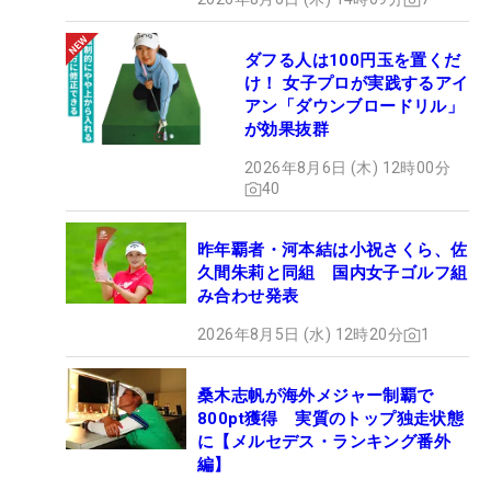
ダフる人は100円玉を置くだ
け！ 女子プロが実践するアイ
アン「ダウンブロードリル」
が効果抜群
2026年8月6日 (木) 12時00分
40
昨年覇者・河本結は小祝さくら、佐
久間朱莉と同組 国内女子ゴルフ組
み合わせ発表
2026年8月5日 (水) 12時20分
1
桑木志帆が海外メジャー制覇で
800pt獲得 実質のトップ独走状態
に【メルセデス・ランキング番外
編】