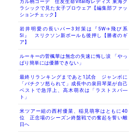
カル柄コーデ 住友生命Vitalityレディス 東海ク
ラシックで見た女子プロウェア【編集部ファッ
ションチェック】
岩井明愛の長いパー3対策は『5W→飛び系
5I』 スリクソン新ボールも後押し【勝者のギ
ア】
ルーキーの菅楓華は無念の失速に悔し涙 「やっ
ぱり簡単には優勝できない」
最終リランキングまであと1試合 ジャンボに
「バチクソ怒られて」成長中の泉田琴菜が自己
ベストで急浮上、高木萌衣は「ラストスパ―
ト」
米ツアー組の西村優菜、稲見萌寧はともに40
位 正念場のシーズン終盤戦での奮起を誓い離
日へ