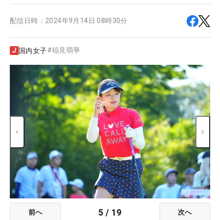
配信日時：
2024年9月14日 08時30分
#
稲見萌寧
国内女子
5
/
19
前へ
次へ