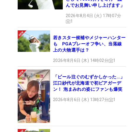
んでお見舞い申し上げます」
2026年8月4日 (火) 17時07分
1
若きスター候補やメジャーハンター
も PGAプレーオフ争い、当落線
上の大物選手は？
2026年8月6日 (木) 14時02分
1
「ビール注ぐのむずかしかった…」
江口紗代が北海道で初ビアガーデ
ン！ 泡まみれの姿にファンも爆笑
2026年8月6日 (木) 13時27分
1