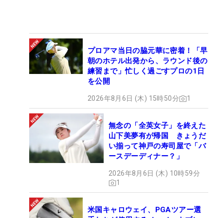
プロアマ当日の脇元華に密着！「早
朝のホテル出発から、ラウンド後の
練習まで」忙しく過ごすプロの1日
を公開
2026年8月6日 (木) 15時50分
1
無念の「全英女子」を終えた
山下美夢有が帰国 きょうだ
い揃って神戸の寿司屋で「バ
ースデーディナー？」
2026年8月6日 (木) 10時59分
1
米国キャロウェイ、PGAツアー選