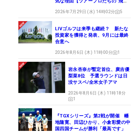
気な理由【ツアープロたちの“飛ば
しギア”】
2026年7月29日 (水) 14時02分
5
LIVゴルフは来季も継続？ 新たな
投資家を獲得と発表、9月には最終
合意へ
2026年8月6日 (木) 11時00分
1
岩永杏奈が暫定首位、廣吉優
梨菜8位 予選ラウンドは日
没サスペ/全米女子アマ
2026年8月6日 (木) 11時18分
1
『TGXシリーズ』第2戦が開催 幡
地隆寛、田辺ひかり、小倉彩愛の中
国四国チームが勝利「最高です」