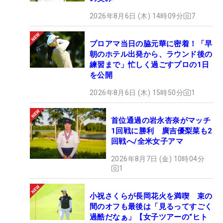
2026年8月6日 (木) 14時09分
7
プロアマ当日の脇元華に密着！「早
朝のホテル出発から、ラウンド後の
練習まで」忙しく過ごすプロの1日
を公開
2026年8月6日 (木) 15時50分
1
首位通過の岩永杏奈がマッチ
1回戦に勝利 廣吉優梨菜も2
回戦へ/全米女子アマ
2026年8月7日 (金) 10時04分
1
小祝さくらが長岡花火を満喫 束の
間のオフも最後は「見るってすごく
過酷だなぁ」【女子ツアーの“ヒト