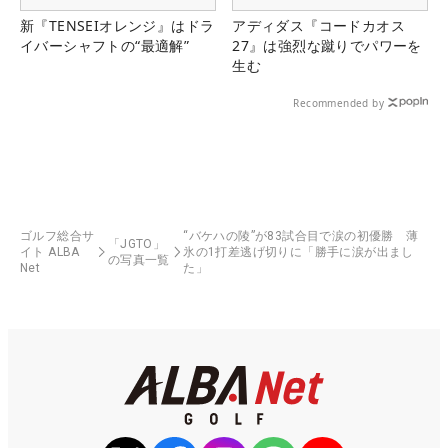
新『TENSEIオレンジ』はドラ
アディダス『コードカオス
イバーシャフトの“最適解”
27』は強烈な蹴りでパワーを
生む
Recommended by
ゴルフ総合サ
“バケハの陵”が83試合目で涙の初優勝 薄
「JGTO」
イト ALBA
氷の1打差逃げ切りに「勝手に涙が出まし
の写真一覧
Net
た」