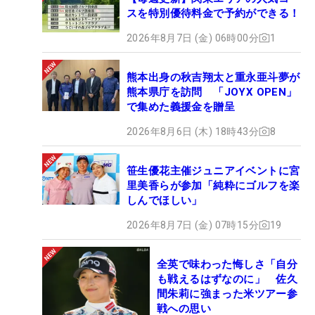
スを特別優待料金で予約ができる！
2026年8月7日 (金) 06時00分
1
熊本出身の秋吉翔太と重永亜斗夢が
熊本県庁を訪問 「JOYX OPEN」
で集めた義援金を贈呈
2026年8月6日 (木) 18時43分
8
笹生優花主催ジュニアイベントに宮
里美香らが参加「純粋にゴルフを楽
しんでほしい」
2026年8月7日 (金) 07時15分
19
全英で味わった悔しさ「自分
も戦えるはずなのに」 佐久
間朱莉に強まった米ツアー参
戦への思い