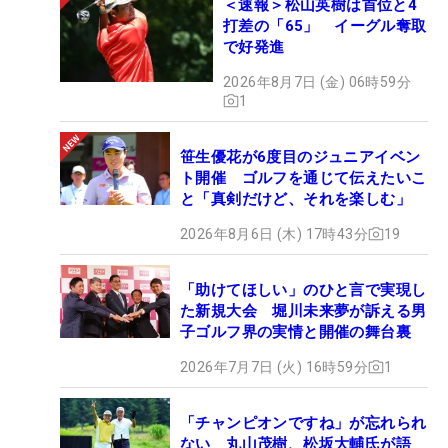
＜速報＞松山英樹は首位と4
打差の「65」 イーグル奪取
で好発進
2026年8月7日 (金) 06時59分
1
笹生優花が6度目のジュニアイベン
ト開催 ゴルフを通じて伝えたいこ
と「真剣だけど、それを楽しむ」
2026年8月6日 (木) 17時43分
19
「助けてほしい」のひと言で実現し
た新規大会 堀川未来夢が訴える男
子ゴルフ界の実情と開催の舞台裏
2026年7月7日 (火) 16時59分
1
「チャンピオンですね」が忘れられ
ない 丸山茂樹、松坂大輔氏が語