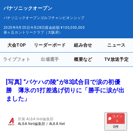
パナソニックオープン
パナソニックオープンゴルフチャンピオンシップ
2025年9月25日-9月28日
賞金総額
¥100,000,000
泉ヶ丘カントリークラブ（大阪府）
大会TOP
リーダーボード
組み合せ
ニュース
ライブフォト
出場選手
概要など
TV放送予定
[写真] “バケハの陵”が83試合目で涙の初優
勝 薄氷の1打差逃げ切りに「勝手に涙が出
ました」
コメン
所属
ALBA Net編集部
ト
ALBA Net編集部
/
ALBA Net
0
件