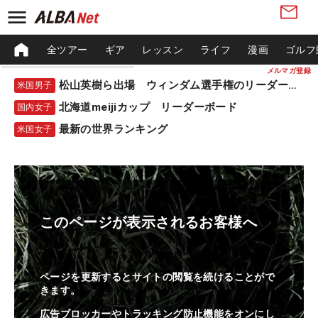
全ツアー
ギア
レッスン
ライフ
漫画
ゴルフ
メルマガ登録
松山英樹ら出場 ウィンダム選手権のリーダーボード
米国男子
北海道meijiカップ リーダーボード
国内女子
最新の世界ランキング
米国女子
このページが表示されるお客様へ
ページを更新するとサイトの閲覧を続けることがで
きます。
広告ブロッカーやトラッキング防止機能をオンにし