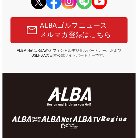
ALBAゴルフニュース
メルマガ登録はこちら
ALBA NetはR&Aのオフィシャルデジタルパートナー、および
USLPGAの日本公式サイトパートナーです。