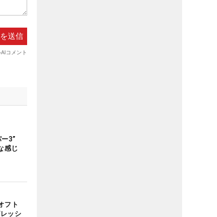
パー3”
な感じ
オフト
グレッシ