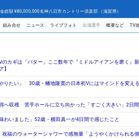
金総額
¥80,000,000
名神八日市カントリー倶楽部 （滋賀県）
組み合せ
ニュース
ライブフォト
出場選手
概要など
TV
Vのカギは「パター」ここ数年で『ミドルアイアンを磨く』
ア】
やりたい」 30歳・幡地隆寛の日本初Vにはマインドを変え
得へ収穫 苦手ホールに立ち向かった「すごく大きい」2日
味わいました」52歳・横田真一が4日間で感じたこと
 祝福のウォーターシャワーで感無量「ようやくかけられる側