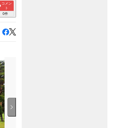
コメン
ト
0
件