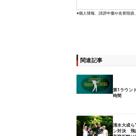
関連記事
第1ラウン
時間
清水大成ら
ン対決 飛