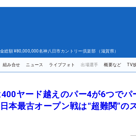
金総額
¥80,000,000
名神八日市カントリー倶楽部 （滋賀県）
組み合せ
ニュース
ライブフォト
出場選手
概要など
TV
は400ヤード越えのパー4が6つでパ
日本最古オープン戦は“超難関”の