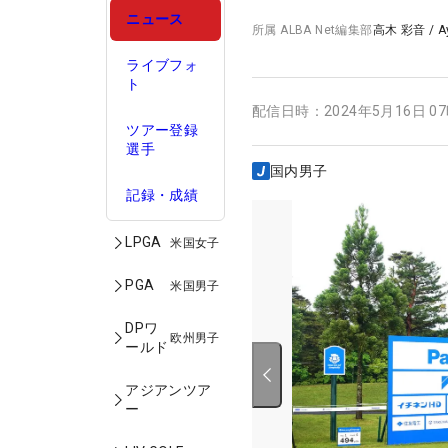
ニュース
所属
ALBA Net編集部
高木 彩音
/
A
ライブフォ
ト
配信日時：
2024年5月16日 0
ツアー登録
選手
国内男子
記録・成績
LPGA
米国女子
PGA
米国男子
DPワ
欧州男子
ールド
アジアンツア
ー