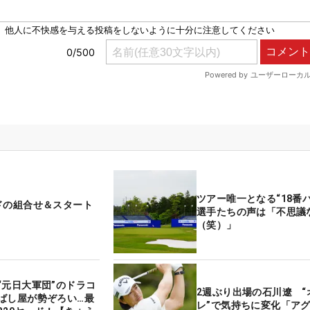
ツアー唯一となる“18番
ドの組合せ＆スタート
選手たちの声は「不思議
（笑）」
“元日大軍団”のドラコ
2週ぶり出場の石川遼 “
ばし屋が勢ぞろい…最
レ”で気持ちに変化「ア