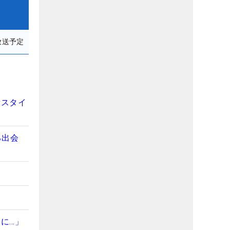
放送予定
新スタイ
る出会
間
に…」