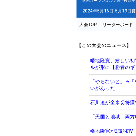
関西オープンゴルフ選手権競技
2024年5月16日-5月19日
賞
大会TOP
リーダーボード
【この大会のニュース】
幡地隆寛、嬉しい初
ルが形に【勝者のギ
「やらないと」→「
いがあった
石川遼が全米切符獲
「天国と地獄、両方
幡地隆寛が悲願初V