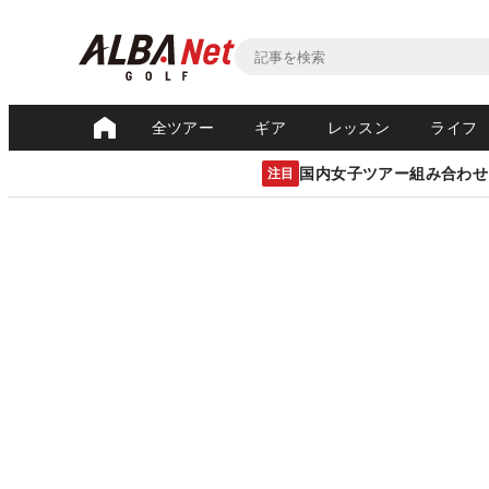
全ツアー
ギア
レッスン
ライフ
国内女子ツアー組み合わせ
注目