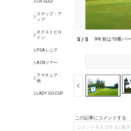
LIV GOLF
ステップ・ア
ップ
ネクストヒロ
イン
5
/
5
9年前は10番パー
PGAシニア
ACNツアー
アマチュア・
他
LADY GO CUP