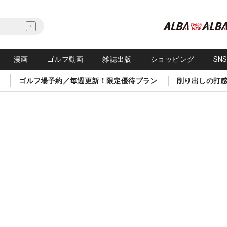
漫画
ゴルフ動画
雑誌出版
ショッピング
SN
ゴルフ場予約／毎週更新！限定優待プラン
削り出しの打