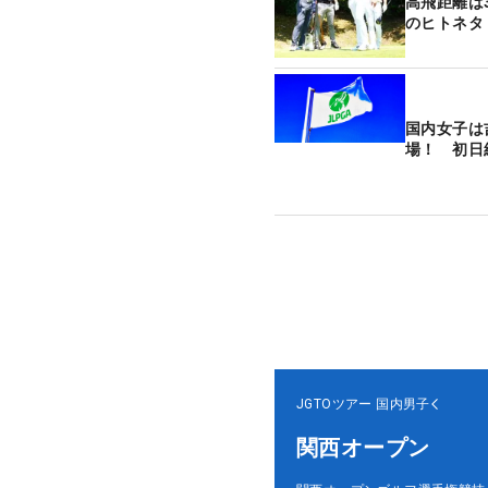
高飛距離は
のヒトネタ
国内女子は
場！ 初日
JGTOツアー
国内男子
関西オープン