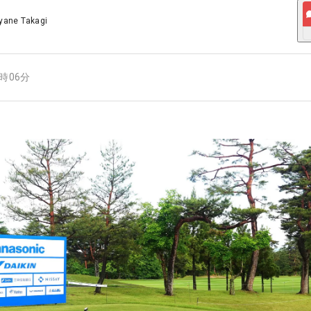
yane Takagi
7時06分