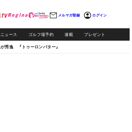
メルマガ登録
ログイン
Sニュース
ゴルフ場予約
連載
プレゼント
感が秀逸 『トゥーロンパター』