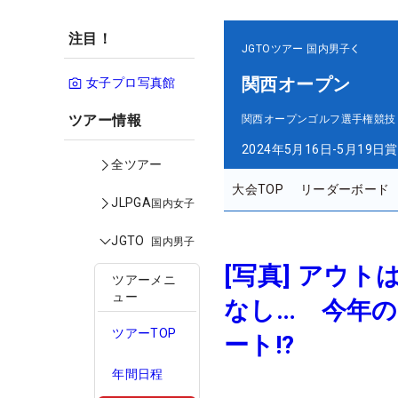
注目！
JGTOツアー
国内男子
関西オープン
女子プロ写真館
ツアー情報
関西オープンゴルフ選手権競技
2024年5月16日-5月19日
賞
全ツアー
大会TOP
リーダーボード
JLPGA
国内女子
JGTO
国内男子
[写真] アウト
ツアーメニ
ュー
なし… 今年の
ツアーTOP
ート!?
年間日程