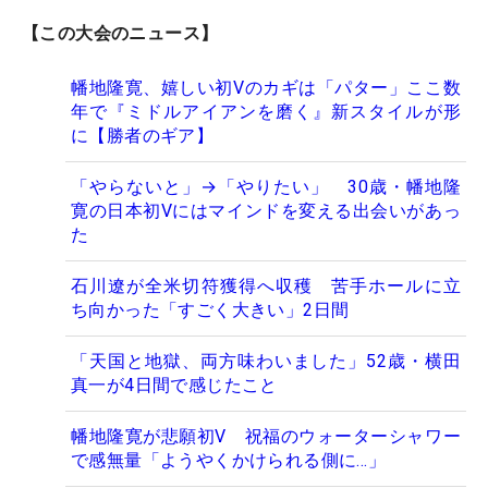
【この大会のニュース】
幡地隆寛、嬉しい初Vのカギは「パター」ここ数
年で『ミドルアイアンを磨く』新スタイルが形
に【勝者のギア】
「やらないと」→「やりたい」 30歳・幡地隆
寛の日本初Vにはマインドを変える出会いがあっ
た
石川遼が全米切符獲得へ収穫 苦手ホールに立
ち向かった「すごく大きい」2日間
「天国と地獄、両方味わいました」52歳・横田
真一が4日間で感じたこと
幡地隆寛が悲願初V 祝福のウォーターシャワー
で感無量「ようやくかけられる側に…」