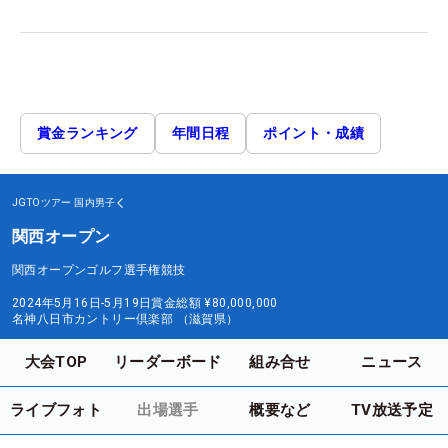
賞金ランキング
年間日程
ポイント・成績
JGTOツアー
国内男子
関西オープン
関西オープンゴルフ選手権競技
2024年5月16日-5月19日
賞金総額
¥80,000,000
名神八日市カントリー倶楽部 （滋賀県）
大会TOP
リーダーボード
組み合せ
ニュース
ライブフォト
出場選手
概要など
TV放送予定