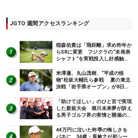
JGTO 週間アクセスランキング
稲森佑貴は「飛距離」求め昨年か
1
らSRに変更 フジクラの“未発表
シャフト”を実戦投入し好感触
「つかまえにいける」【男子ツア
ーのヒトネタ！】
米澤蓮、丸山茂樹、“平成の怪
2
物”松坂大輔氏ら参戦 夏の東北
決戦「岩手県オープン」が8日開
幕
「助けてほしい」のひと言で実現
3
した新規大会 堀川未来夢が訴え
る男子ゴルフ界の実情と開催の舞
台裏
44万円に泣いた昨季の悔しさを
4
バネに 34歳・原敏之が初シー