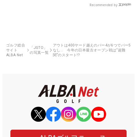
Recommended by
ゴルフ総合
アウトは400ヤード越えのパー4が6つでパー5
「JGTO」
サイト
なし… 今年の日本最古オープン戦は“超難
の写真一覧
ALBA Net
関”のスタート!?