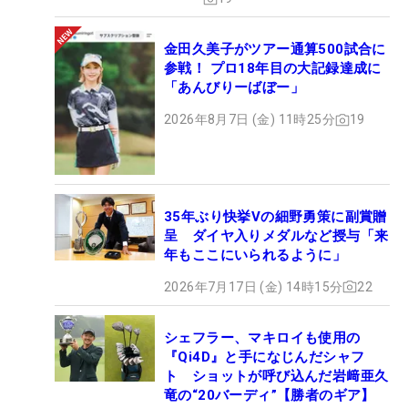
金田久美子がツアー通算500試合に
参戦！ プロ18年目の大記録達成に
「あんびりーばぼー」
2026年8月7日 (金) 11時25分
19
35年ぶり快挙Vの細野勇策に副賞贈
呈 ダイヤ入りメダルなど授与「来
年もここにいられるように」
2026年7月17日 (金) 14時15分
22
シェフラー、マキロイも使用の
『Qi4D』と手になじんだシャフ
ト ショットが呼び込んだ岩﨑亜久
竜の“20バーディ”【勝者のギア】