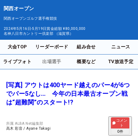
関西オープン
関西オープンゴルフ選手権競技
2024年5月16日-5月19日
賞金総額
¥80,000,000
名神八日市カントリー倶楽部 （滋賀県）
大会TOP
リーダーボード
組み合せ
ニュース
ライブフォト
出場選手
概要など
TV放送予定
[写真] アウトは400ヤード越えのパー4が6つ
でパー5なし… 今年の日本最古オープン戦
は“超難関”のスタート!?
コメン
所属
ALBA Net編集部
ト
高木 彩音
/
Ayane Takagi
0
件