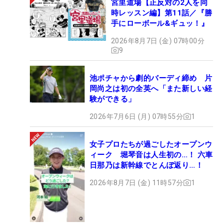
宮里道場【正反対の2人を同
時レッスン編】第11話／『勝
手にローボール&ギュッ！』
2026年8月7日 (金) 07時00分
9
池ポチャから劇的バーディ締め 片
岡尚之は初の全英へ「また新しい経
験ができる」
2026年7月6日 (月) 07時55分
1
女子プロたちが過ごしたオープンウ
ィーク 堀琴音は人生初の…！ 六車
日那乃は新幹線でとんぼ返り…！
2026年8月7日 (金) 11時57分
1