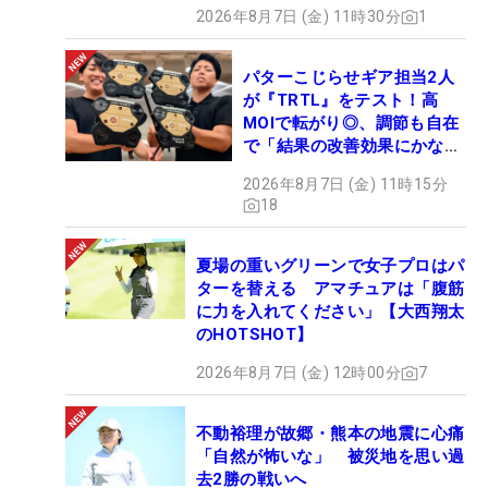
2026年8月7日 (金) 11時30分
1
パターこじらせギア担当2人
が『TRTL』をテスト！高
MOIで転がり◎、調節も自在
で「結果の改善効果にかなり
の意外性」
2026年8月7日 (金) 11時15分
18
夏場の重いグリーンで女子プロはパ
ターを替える アマチュアは「腹筋
に力を入れてください」【大西翔太
のHOTSHOT】
2026年8月7日 (金) 12時00分
7
不動裕理が故郷・熊本の地震に心痛
「自然が怖いな」 被災地を思い過
去2勝の戦いへ