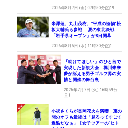
2026年8月7日 (金) 07時50分
19
米澤蓮、丸山茂樹、“平成の怪物”松
坂大輔氏ら参戦 夏の東北決戦
「岩手県オープン」が8日開幕
2026年8月5日 (水) 11時30分
1
「助けてほしい」のひと言で
実現した新規大会 堀川未来
夢が訴える男子ゴルフ界の実
情と開催の舞台裏
2026年7月7日 (火) 16時59分
1
小祝さくらが長岡花火を満喫 束の
間のオフも最後は「見るってすごく
過酷だなぁ」【女子ツアーの“ヒト