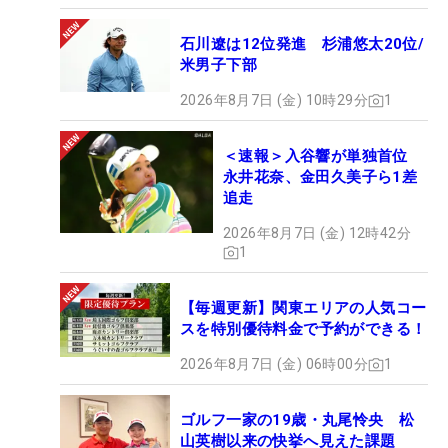
石川遼は12位発進 杉浦悠太20位/
米男子下部
2026年8月7日 (金) 10時29分
1
＜速報＞入谷響が単独首位
永井花奈、金田久美子ら1差
追走
2026年8月7日 (金) 12時42分
1
【毎週更新】関東エリアの人気コー
スを特別優待料金で予約ができる！
2026年8月7日 (金) 06時00分
1
ゴルフ一家の19歳・丸尾怜央 松
山英樹以来の快挙へ見えた課題