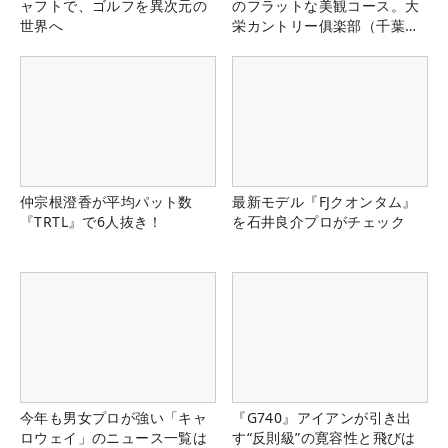
ャフトで、ゴルフを異次元の
のフラットな美観コース。大
世界へ
栄カントリー俱楽部（千葉
県）
仲宗根澄香が平均パット数
最新モデル『FJクオンタム』
『TRTL』で6人抜き！
を石井良介プロがチェック
今年も男女プロが強い「キャ
『G740』アイアンが引き出
ロウェイ」のニュース一覧は
す“反則級”の寛容性と飛びは