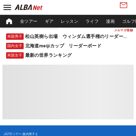
全ツアー
ギア
レッスン
ライフ
漫画
ゴルフ
メルマガ登録
松山英樹ら出場 ウィンダム選手権のリーダーボード
米国男子
北海道meijiカップ リーダーボード
国内女子
最新の世界ランキング
米国女子
JGTOツアー
国内男子