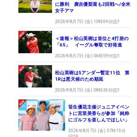
に勝利 廣吉優梨菜も2回戦へ/全米
女子アマ
2026年8月7日 (金) 10時04分
1
＜速報＞松山英樹は首位と4打差の
「65」 イーグル奪取で好発進
2026年8月7日 (金) 06時59分
1
松山英樹は5アンダー暫定11位 第
1Rは悪天候のため順延
2026年8月7日 (金) 08時26分
1
笹生優花主催ジュニアイベン
トに宮里美香らが参加「純粋
にゴルフを楽しんでほしい」
2026年8月7日 (金) 07時15分
19