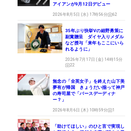
アイアンが9月12日デビュー
2026年8月5日 (水) 17時56分
62
35年ぶり快挙Vの細野勇策に
副賞贈呈 ダイヤ入りメダル
など授与「来年もここにいら
れるように」
2026年7月17日 (金) 14時15分
22
無念の「全英女子」を終えた山下美
夢有が帰国 きょうだい揃って神戸
の寿司屋で「バースデーディナ
ー？」
2026年8月6日 (木) 10時59分
1
「助けてほしい」のひと言で実現し