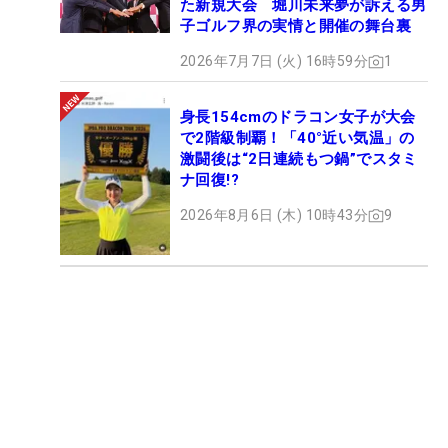
た新規大会 堀川未来夢が訴える男
子ゴルフ界の実情と開催の舞台裏
2026年7月7日 (火) 16時59分
1
身長154cmのドラコン女子が大会
で2階級制覇！「40°近い気温」の
激闘後は“2日連続もつ鍋”でスタミ
ナ回復!?
2026年8月6日 (木) 10時43分
9