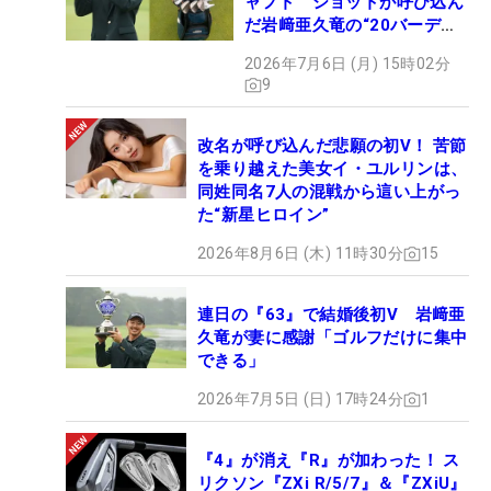
ャフト ショットが呼び込ん
だ岩﨑亜久竜の“20バーデ
ィ”【勝者のギア】
2026年7月6日 (月) 15時02分
9
改名が呼び込んだ悲願の初V！ 苦節
を乗り越えた美女イ・ユルリンは、
同姓同名7人の混戦から這い上がっ
た“新星ヒロイン”
2026年8月6日 (木) 11時30分
15
連日の『63』で結婚後初V 岩﨑亜
久竜が妻に感謝「ゴルフだけに集中
できる」
2026年7月5日 (日) 17時24分
1
『4』が消え『R』が加わった！ ス
リクソン『ZXi R/5/7』＆『ZXiU』