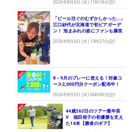
2026年8月6日 (木) 11時18分
1
「ビール注ぐのむずかしかった…」
江口紗代が北海道で初ビアガーデ
ン！ 泡まみれの姿にファンも爆笑
2026年8月6日 (木) 13時27分
1
8－9月のプレーに使える！対象コ
ース2,000円分クーポン配布中！
2026年8月6日 (木) 06時00分
1
44歳262日のツアー最年長
V 福田侑子の初優勝を支え
た14本【勝者のギア】