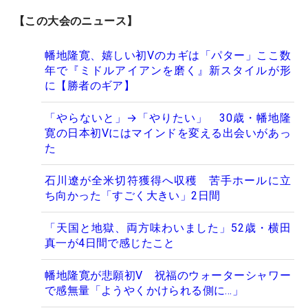
【この大会のニュース】
幡地隆寛、嬉しい初Vのカギは「パター」ここ数
年で『ミドルアイアンを磨く』新スタイルが形
に【勝者のギア】
「やらないと」→「やりたい」 30歳・幡地隆
寛の日本初Vにはマインドを変える出会いがあっ
た
石川遼が全米切符獲得へ収穫 苦手ホールに立
ち向かった「すごく大きい」2日間
「天国と地獄、両方味わいました」52歳・横田
真一が4日間で感じたこと
幡地隆寛が悲願初V 祝福のウォーターシャワー
で感無量「ようやくかけられる側に…」