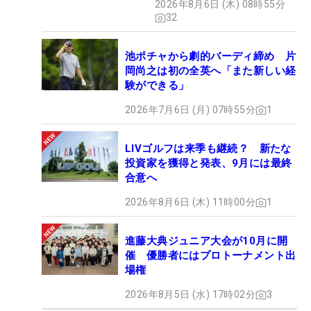
2026年8月6日 (木) 08時55分
32
池ポチャから劇的バーディ締め 片
岡尚之は初の全英へ「また新しい経
験ができる」
2026年7月6日 (月) 07時55分
1
LIVゴルフは来季も継続？ 新たな
投資家を獲得と発表、9月には最終
合意へ
2026年8月6日 (木) 11時00分
1
進藤大典ジュニア大会が10月に開
催 優勝者にはプロトーナメント出
場権
2026年8月5日 (水) 17時02分
3