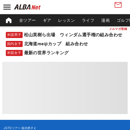
全ツアー
ギア
レッスン
ライフ
漫画
ゴルフ
メルマガ登録
松山英樹ら出場 ウィンダム選手権の組み合わせ
米国男子
北海道meijiカップ 組み合わせ
国内女子
最新の世界ランキング
米国女子
JGTOツアー
国内男子