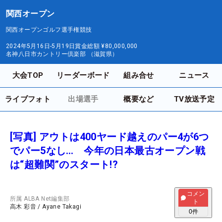
関西オープン
関西オープンゴルフ選手権競技
2024年5月16日-5月19日
賞金総額
¥80,000,000
名神八日市カントリー倶楽部 （滋賀県）
大会TOP
リーダーボード
組み合せ
ニュース
ライブフォト
出場選手
概要など
TV放送予定
[写真] アウトは400ヤード越えのパー4が6つ
でパー5なし… 今年の日本最古オープン戦
は“超難関”のスタート!?
コメン
所属
ALBA Net編集部
ト
高木 彩音
/
Ayane Takagi
0
件