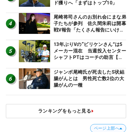
ド獲りへ「まずはトップ10」
尾崎将司さんのお別れ会にまな弟
4
子たちが参列 佐久間朱莉は開幕
戦V報告「たくさん報告にいける
ように」
13年ぶりVの“ビリケンさん”は5
5
メーカー混在 当週投入センター
シャフトPTはコーチの助言【勝
者のギア】
ジャンボ尾崎氏が死去したS状結
6
腸がんとは 男性死亡数2位の大
腸がんの一種
ランキングをもっと見る
ページ上部へ