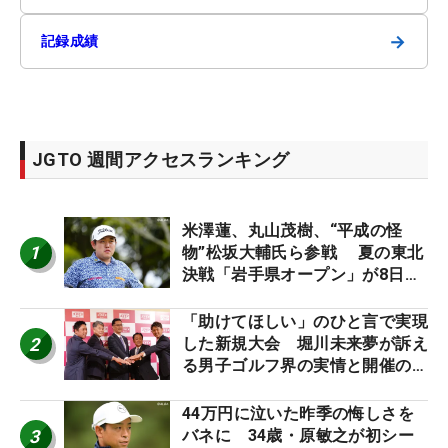
→
記録成績
JGTO 週間アクセスランキング
米澤蓮、丸山茂樹、“平成の怪
1
物”松坂大輔氏ら参戦 夏の東北
決戦「岩手県オープン」が8日開
幕
「助けてほしい」のひと言で実現
2
した新規大会 堀川未来夢が訴え
る男子ゴルフ界の実情と開催の舞
台裏
44万円に泣いた昨季の悔しさを
3
バネに 34歳・原敏之が初シー