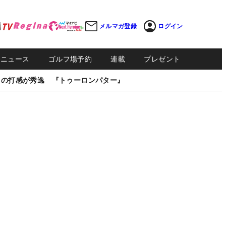
メルマガ登録
ログイン
Sニュース
ゴルフ場予約
連載
プレゼント
しの打感が秀逸 『トゥーロンパター』