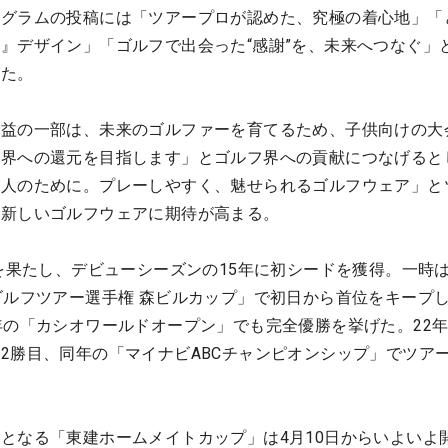
タグラムの投稿には「ツアープロが認めた、究極の着心地」「
』デザイン」「ゴルフで出会った“感謝”を、未来へつなぐ」
いた。
収益の一部は、未来のゴルファーを育てるため、子供向けの大
業界への還元を目指します」とゴルフ界への貢献につなげると
の人のために。プレーしやすく、魅せられるゴルフウェア」と
た新しいゴルフウェアに期待が高まる。
向を果たし、デビューシーズンの15年に初シードを獲得。一時
ゴルフツアー選手権 森ビルカップ」で初日から首位をキープ
年の「カシオワールドオープン」でも完全優勝を挙げた。22
2勝目、同年の「マイナビABCチャンピオンシップ」でツアー
となる「東建ホームメイトカップ」は4月10日からいよいよ