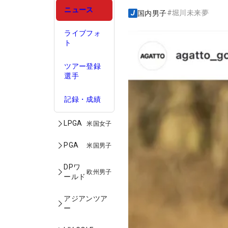
ニュース
#
堀川未来夢
国内男子
ライブフォ
ト
ツアー登録
選手
記録・成績
LPGA
米国女子
PGA
米国男子
DPワ
欧州男子
ールド
アジアンツア
ー