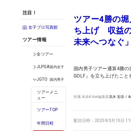
注目！
ツアー4勝の
女子プロ写真館
ち上げ 収益
ツアー情報
未来へつなぐ
全ツアー
JLPGA
国内女子
国内男子ツアー通算4勝の堀
GOLF』を立ち上げたこ
JGTO
国内男子
ツアーメニ
所属
ALBA Net編集部
高木 彩音
/
A
ュー
ツアーTOP
配信日時：
2025年3月10日 1
年間日程