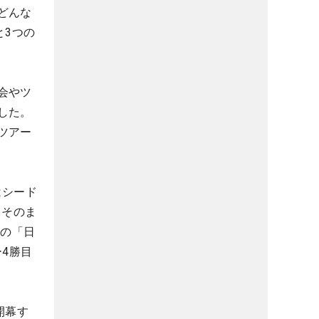
どんな
と3つの
会やツ
した。
ツアー
はシード
しそのま
年の「日
4勝目
開幕す