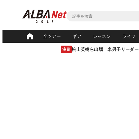
全ツアー
ギア
レッスン
ライフ
松山英樹ら出場 米男子リーダー
注目