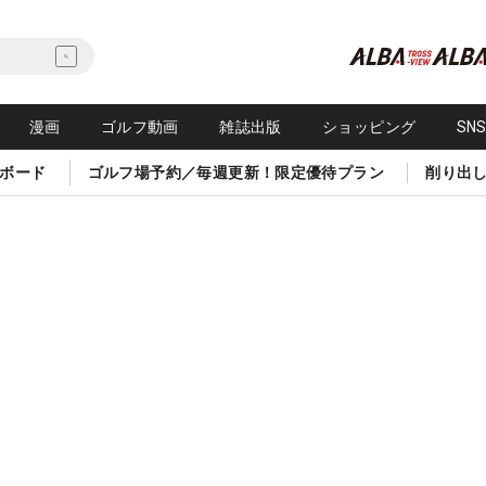
漫画
ゴルフ動画
雑誌出版
ショッピング
SN
ボード
ゴルフ場予約／毎週更新！限定優待プラン
削り出