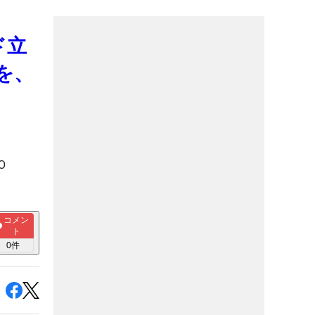
ド立
を、
O
コメン
ト
0
件